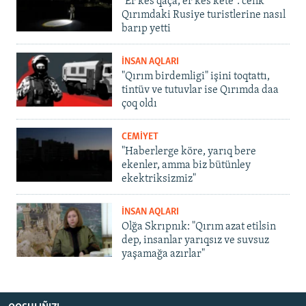
"Er kes qaça, er kes kete": cenk
Qırımdaki Rusiye turistlerine nasıl
barıp yetti
İNSAN AQLARI
"Qırım birdemligi" işini toqtattı,
tintüv ve tutuvlar ise Qırımda daa
çoq oldı
CEMİYET
"Haberlerge köre, yarıq bere
ekenler, amma biz bütünley
ekektriksizmiz"
İNSAN AQLARI
Olğa Skrıpnık: "Qırım azat etilsin
dep, insanlar yarıqsız ve suvsuz
yaşamağa azırlar"