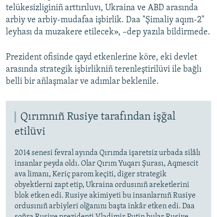
telükesizliginiñ arttırıluvı, Ukraina ve ABD arasında
arbiy ve arbiy-mudafaa işbirlik. Daa "Şimaliy aqım-2"
leyhası da muzakere etilecek», –dep yazıla bildirmede.
Prezident ofisinde qayd etkenlerine köre, eki devlet
arasında strategik işbirlikniñ terenleştirilüvi ile bağlı
belli bir añlaşmalar ve adımlar beklenile.
Qırımnıñ Rusiye tarafından işğal
etilüvi
2014 senesi fevral ayında Qırımda işaretsiz urbada silâlı
insanlar peyda oldı. Olar Qırım Yuqarı Şurası, Aqmescit
ava limanı, Keriç parom keçiti, diger strategik
obyektlerni zapt etip, Ukraina ordusınıñ areketlerini
blok etken edi. Rusiye akimiyeti bu insanlarnıñ Rusiye
ordusınıñ arbiyleri olğanını başta inkâr etken edi. Daa