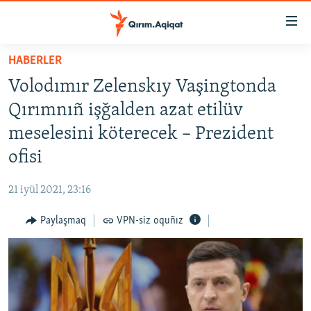
Link
açıqlığı
Esas
HABERLER
mündericege
HABERLER
Volodımır Zelenskıy Vaşingtonda
qaytmaq
SİYASET
Baş
Qırımnıñ işğalden azat etilüv
İQTİSADİYAT
navigatsiyağa
meselesini köterecek – Prezident
qaytmaq
CEMİYET
ofisi
Qıdıruvğa
MEDENİYET
qaytmaq
21 iyül 2021, 23:16
İNSAN AQLARI
Paylaşmaq
VPN-siz oquñız
VİDEO
SÜRET
BLOGLAR
FİKİR