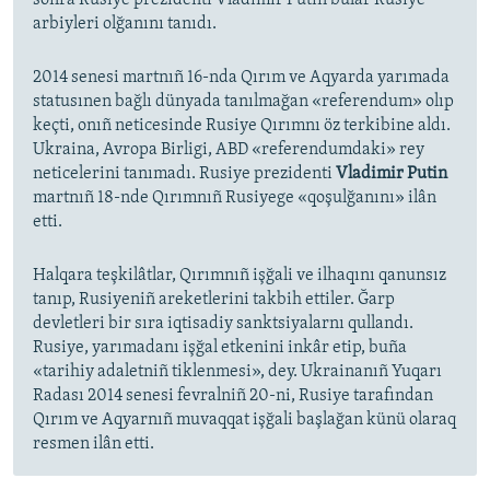
soñra Rusiye prezidenti Vladimir Putin bular Rusiye
arbiyleri olğanını tanıdı.
2014 senesi martnıñ 16-nda Qırım ve Aqyarda yarımada
statusınen bağlı dünyada tanılmağan «referendum» olıp
keçti, onıñ neticesinde Rusiye Qırımnı öz terkibine aldı.
Ukraina, Avropa Birligi, ABD «referendumdaki» rey
neticelerini tanımadı. Rusiye prezidenti
Vladimir Putin
martnıñ 18-nde Qırımnıñ Rusiyege «qoşulğanını» ilân
etti.
Halqara teşkilâtlar, Qırımnıñ işğali ve ilhaqını qanunsız
tanıp, Rusiyeniñ areketlerini takbih ettiler. Ğarp
devletleri bir sıra iqtisadiy sanktsiyalarnı qullandı.
Rusiye, yarımadanı işğal etkenini inkâr etip, buña
«tarihiy adaletniñ tiklenmesi», dey. Ukrainanıñ Yuqarı
Radası 2014 senesi fevralniñ 20-ni, Rusiye tarafından
Qırım ve Aqyarnıñ muvaqqat işğali başlağan künü olaraq
resmen ilân etti.