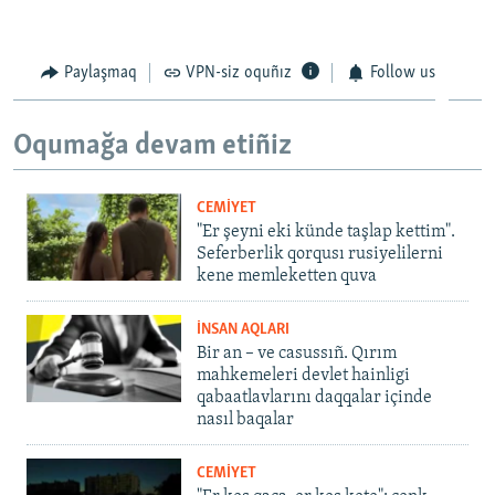
Paylaşmaq
VPN-siz oquñız
Follow us
Oqumağa devam etiñiz
CEMİYET
"Er şeyni eki künde taşlap kettim".
Seferberlik qorqusı rusiyelilerni
kene memleketten quva
İNSAN AQLARI
Bir an – ve casussıñ. Qırım
mahkemeleri devlet hainligi
qabaatlavlarını daqqalar içinde
nasıl baqalar
CEMİYET