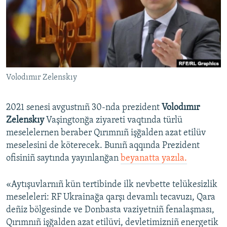
Русский
Українською
QOŞULIÑIZ!
Volodımır Zelenskıy
2021 senesi avgustnıñ 30-nda prezident
Volodımır
RFE/RS bütün saytları
Zelenskıy
Vaşingtonğa ziyareti vaqtında türlü
meselelernen beraber Qırımnıñ işğalden azat etilüv
meselesini de köterecek. Bunıñ aqqında Prezident
ofisiniñ saytında yayınlanğan
beyanatta yazıla.
«Aytışuvlarnıñ kün tertibinde ilk nevbette telükesizlik
meseleleri: RF Ukrainağa qarşı devamlı tecavuzı, Qara
deñiz bölgesinde ve Donbasta vaziyetniñ fenalaşması,
Qırımnıñ işğalden azat etilüvi, devletimizniñ energetik