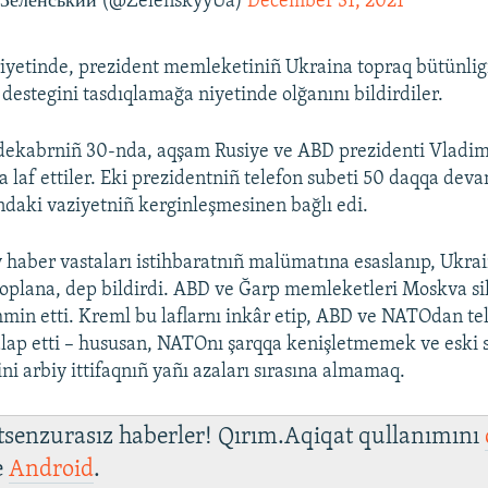
Зеленський (@ZelenskyyUa)
December 31, 2021
iyetinde, prezident memleketiniñ Ukraina topraq bütünlig
 destegini tasdıqlamağa niyetinde olğanını bildirdiler.
ekabrniñ 30-nda, aqşam Rusiye ve ABD prezidenti Vladimi
a laf ettiler. Eki prezidentniñ telefon subeti 50 daqqa dev
ndaki vaziyetniñ kerginleşmesinen bağlı edi.
 haber vastaları istihbaratnıñ malümatına esaslanıp, Ukrai
toplana, dep bildirdi. ABD ve Ğarp memleketleri Moskva si
ahmin etti. Kreml bu laflarnı inkâr etip, ABD ve NATOdan te
talap etti – hususan, NATOnı şarqqa kenişletmemek ve eski 
ni arbiy ittifaqnıñ yañı azaları sırasına almamaq.
 tsenzurasız haberler! Qırım.Aqiqat qullanımını
e
Android
.