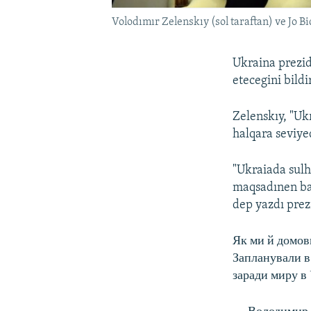
Volodımır Zelenskıy (sol taraftan) ve Jo Bi
Ukraina prezi
etecegini bildi
Zelenskıy, "Ukr
halqara seviyed
"Ukraiada sulh
maqsadınen baz
dep yazdı prez
Як ми й домов
Запланували в
заради миру в 