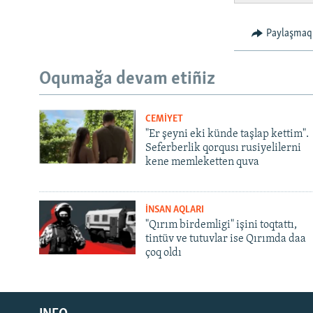
Paylaşmaq
Oqumağa devam etiñiz
CEMİYET
"Er şeyni eki künde taşlap kettim".
Seferberlik qorqusı rusiyelilerni
kene memleketten quva
İNSAN AQLARI
"Qırım birdemligi" işini toqtattı,
tintüv ve tutuvlar ise Qırımda daa
çoq oldı
Русский