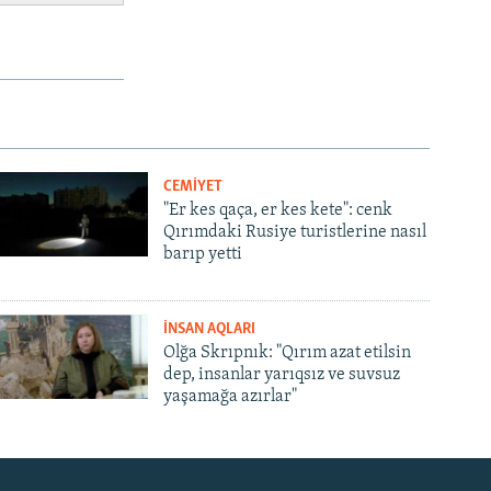
CEMİYET
"Er kes qaça, er kes kete": cenk
Qırımdaki Rusiye turistlerine nasıl
barıp yetti
İNSAN AQLARI
Olğa Skrıpnık: "Qırım azat etilsin
dep, insanlar yarıqsız ve suvsuz
yaşamağa azırlar"