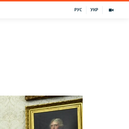
РУС
УКР