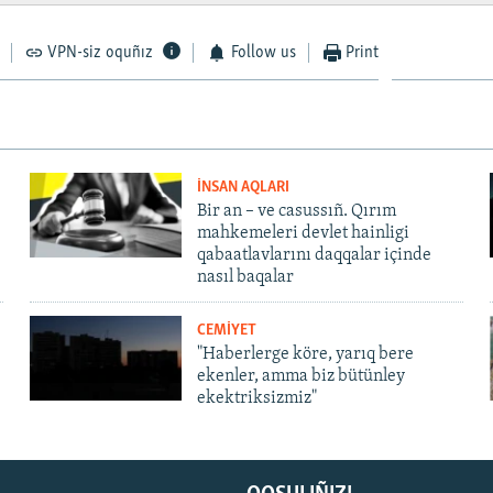
VPN-siz oquñız
Follow us
Print
İNSAN AQLARI
Bir an – ve casussıñ. Qırım
mahkemeleri devlet hainligi
qabaatlavlarını daqqalar içinde
nasıl baqalar
CEMİYET
"Haberlerge köre, yarıq bere
ekenler, amma biz bütünley
ekektriksizmiz"