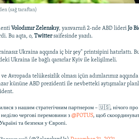
den (sağ taraftan)
denti
Volodımır Zelenskıy
, yanvarnıñ 2-nde ABD lideri
Jo B
rdi. Bu aqta, o,
Twitter
saifesinde yazdı.
ainasız Ukraina aqqında iç bir şey" printsipini hatırlattı. 
eki Ukraina ile bağlı qararlar Kyiv ile kelişilmeli.
 ve Avropada telükesizlik olması içün adımlarımız aqqınd
ar kününe ABD prezidenti ile nevbetteki aytışmalar planla
ident.
илися з нашим стратегічним партнером – 🇺🇸, нічого про 
 неділю чергові перемовини з
@POTUS
, щоб скоординува
Україні та безпеки у Європі.