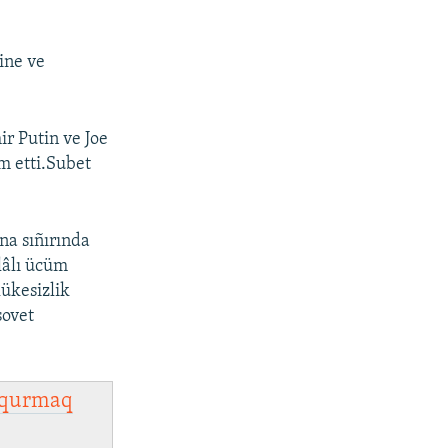
ine ve
r Putin ve Joe
am etti.Subet
na sıñırında
lâlı ücüm
lükesizlik
sovet
qurmaq