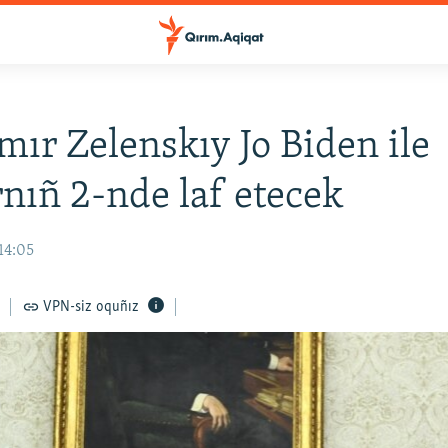
mır Zelenskıy Jo Biden ile
nıñ 2-nde laf etecek
14:05
VPN-siz oquñız