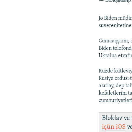
— Володимир 
Jo Biden müdir
suverenitetine
Cumaaqşamı, d
Biden telefond
Ukraina etrafı
Küzde kütleviy
Rusiye ordusı 
azırlay, dep t
kefaletlerini 
cumhuriyetleri
Bloklav ve
içün
iOS
v