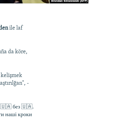
iden
ile laf
Buña da köre,
a kelişmek
ştırılğan", -
🇺🇦 без 🇺🇦.
ти наші кроки