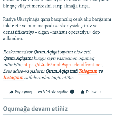
bir qaç vilâyet merkezini sarıp almağa tırışa.
Rusiye Ukrayinağa qarşı basqıncılıq cenk alıp barğanını
inkâr ete ve bunı maqsadı «askeriysizleştirüv ve
denatsifikatsiya» olğan «mahsus operatsiya» dep
adlandıra.
Roskomnadzor
Qırım.Aqiqat
saytını blok etti.
Qırım.Aqiqatnı
küzgü saytı vastasınen oqumaq
mümkün:
https://d2ud65mnh9spru.cloudfront.net
.
Esas adise-vaqialarnı
Qırım.Aqiqatnıñ
Telegram
ve
İnstagram
saifelerinden taqip etiñiz.
Paylaşmaq
VPN-siz oquñız
Follow us
Oqumağa devam etiñiz