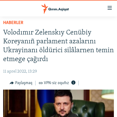
Link
açıqlığı
Esas
HABERLER
mündericege
HABERLER
Volodımır Zelenskıy Cenübiy
qaytmaq
SİYASET
Baş
Koreyanıñ parlament azalarını
İQTİSADİYAT
navigatsiyağa
Ukrayinanı öldürici silâlarnen temin
qaytmaq
CEMİYET
etmege çağırdı
Qıdıruvğa
MEDENİYET
qaytmaq
11 aprel 2022, 13:29
İNSAN AQLARI
Paylaşmaq
VPN-siz oquñız
VİDEO
SÜRET
BLOGLAR
FİKİR