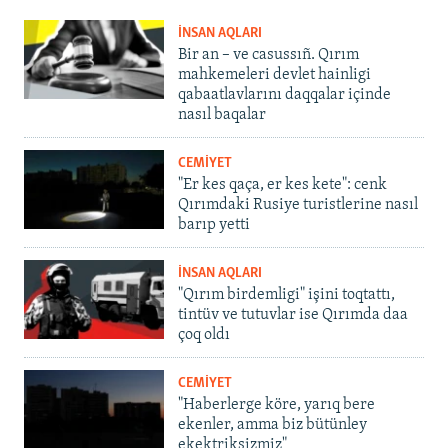
İNSAN AQLARI
Bir an – ve casussıñ. Qırım
mahkemeleri devlet hainligi
qabaatlavlarını daqqalar içinde
nasıl baqalar
CEMİYET
"Er kes qaça, er kes kete": cenk
Qırımdaki Rusiye turistlerine nasıl
barıp yetti
İNSAN AQLARI
"Qırım birdemligi" işini toqtattı,
tintüv ve tutuvlar ise Qırımda daa
çoq oldı
CEMİYET
"Haberlerge köre, yarıq bere
ekenler, amma biz bütünley
ekektriksizmiz"