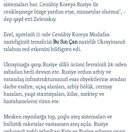
sistemaları bar. Cenübiy Koreya Rusiye ile
cenkleşmege bizge yardım etse, minnetdar olurmız", -
dep qayd etti Zelenskıy.
Evel, aprelniñ 11-nde Cenübiy Koreya Mudafaa
nazirliginiñ temsilcisi
Bu Sın Çan
nazirlik Ukrayinanıñ
talabını red etkenini bildigren edi.
Ukrayinağa qarşı Rusiye silâlı ücümi fevralniñ 24-nden
sabadan berli devam ete. Rusiye ordusı arbiy ve
vatandaş infrastrukturasınıñ esas obyektlerine avadan
darbe endire, uçaq alanları, arbiy bölük, cermay
bazaları, yaqıt stantsiyaları, kilse, mektep ve
hastahanelerni viran ete.
Mesken rayonlarğa top, çoqlu ateş sistemaları ve
ballistik raketalar vastasınen ateş açıla. Rusiye
ordusınıñ zırhlı tehnikası Kyiv ve Rusiye sıñırına yaqın