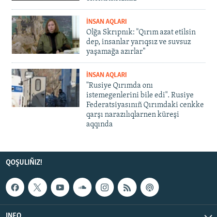
İNSAN AQLARI
Olğa Skrıpnık: "Qırım azat etilsin
dep, insanlar yarıqsız ve suvsuz
yaşamağa azırlar"
İNSAN AQLARI
"Rusiye Qırımda onı
istemegenlerini bile edi". Rusiye
Federatsiyasınıñ Qırımdaki cenkke
qarşı narazılıqlarnen küreşi
aqqında
QOŞULIÑIZ!
INFO