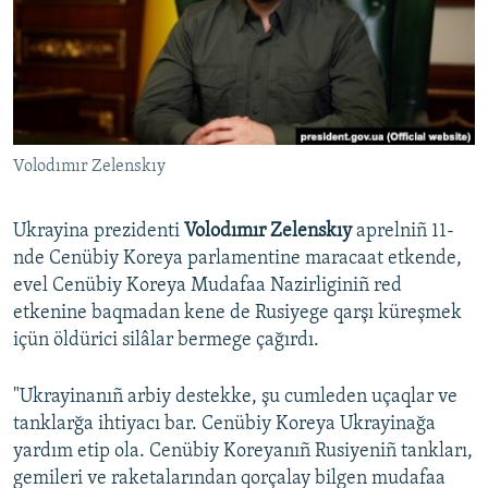
Русский
Українською
QOŞULIÑIZ!
Volodımır Zelenskıy
Ukrayina prezidenti
Volodımır Zelenskıy
aprelniñ 11-
RFE/RS bütün saytları
nde Cenübiy Koreya parlamentine maracaat etkende,
evel Cenübiy Koreya Mudafaa Nazirliginiñ red
etkenine baqmadan kene de Rusiyege qarşı küreşmek
içün öldürici silâlar bermege çağırdı.
"Ukrayinanıñ arbiy destekke, şu cumleden uçaqlar ve
tanklarğa ihtiyacı bar. Cenübiy Koreya Ukrayinağa
yardım etip ola. Cenübiy Koreyanıñ Rusiyeniñ tankları,
gemileri ve raketalarından qorçalay bilgen mudafaa