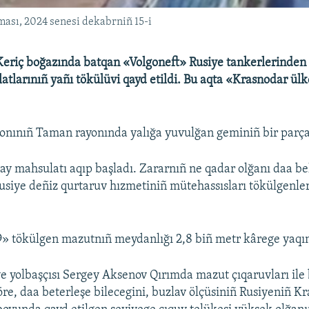
ması, 2024 senesi dekabrniñ 15-i
eriç boğazında batqan «Volgoneft» Rusiye tankerlerinden 
tlarınıñ yañı tökülüvi qayd etildi. Bu aqta «Krasnodar ülk
.
nınıñ Taman rayonında yalığa yuvulğan geminiñ bir parça
 mahsulatı aqıp başladı. Zararnıñ ne qadar olğanı daa bel
 Rusiye deñiz qurtaruv hızmetiniñ mütehassısları tökülgenl
» tökülgen mazutnıñ meydanlığı 2,8 biñ metr kârege yaqın
e yolbaşçısı Sergey Aksenov Qırımda mazut çıqaruvları ile 
re, daa beterleşe bilecegini, buzlav ölçüsiniñ Rusiyeniñ K