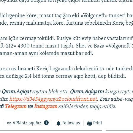
 boyunda qayd etilgen seviyege çıquv telükesi yüksek olğanın
ildirgenine köre, mazut taşığan eki «Volgoneft» tankeri b
de, resmiy malümatqa köre, furtuna sebebinedn Keriç boğ
anı içün cermay töküldi. Rusiye kütleviy haber vastaların
ft-212» 4300 tonna mazut taşıdı. Shot ve Baza «Volgoneft
 aman-aman aynı kölemde mazut bar edi.
urtaruv hızmeti Keriç boğazında dekabrniñ 15-nde tankerl
ra deñizge 2,4 biñ tonna cermay aqıp ketti, dep bildirdi.
r
Qırım.Aqiqat
saytını blok etti.
Qırım.Aqiqatnı
küzgü saytı 
kün:
https://d3454ggyqnys2v.cloudfront.net
. Esas adise-vaq
ıñ
Telegram
ve
İnstagram
saifelerinden taqip etiñiz.
VPN-siz oquñız
Follow us
Print