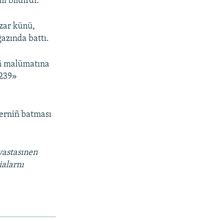
ı bildirdi.
azar künü,
azında battı.
ıñ malümatına
-239»
erniñ batması
vastasınen
ialarnı