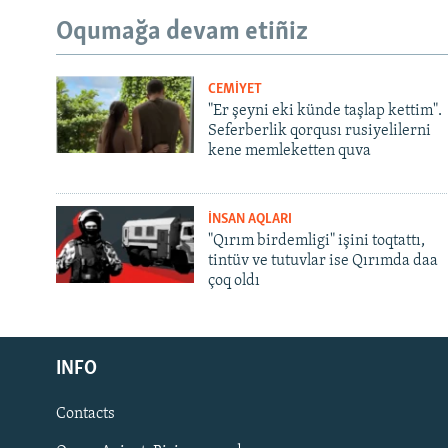
Oqumağa devam etiñiz
CEMİYET
"Er şeyni eki künde taşlap kettim".
Seferberlik qorqusı rusiyelilerni
kene memleketten quva
İNSAN AQLARI
"Qırım birdemligi" işini toqtattı,
tintüv ve tutuvlar ise Qırımda daa
çoq oldı
Русский
INFO
Українською
Contacts
QOŞULIÑIZ!