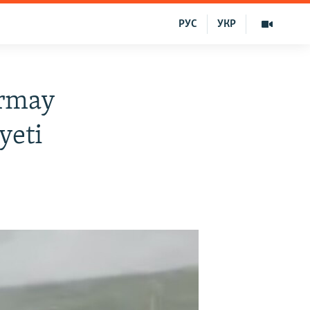
РУС
УКР
ermay
yeti