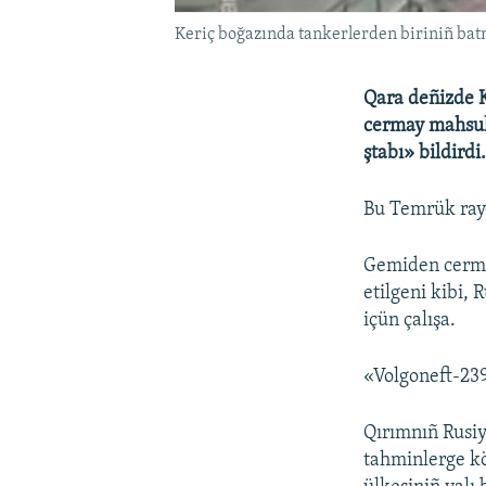
Keriç boğazında tankerlerden biriniñ bat
Qara deñizde K
cermay mahsula
ştabı» bildirdi
Bu Temrük rayo
Gemiden cermay
etilgeni kibi,
içün çalışa.
«Volgoneft-239
Qırımnıñ Rusiy
tahminlerge kö