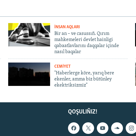
İNSAN AQLARI
Bir an – ve casussıñ. Qırım
mahkemeleri devlet hainligi
qabaatlavlarını daqqalar içinde
nasıl baqalar
CEMİYET
"Haberlerge köre, yarıq bere
ekenler, amma biz bütünley
ekektriksizmiz"
QOŞULIÑIZ!