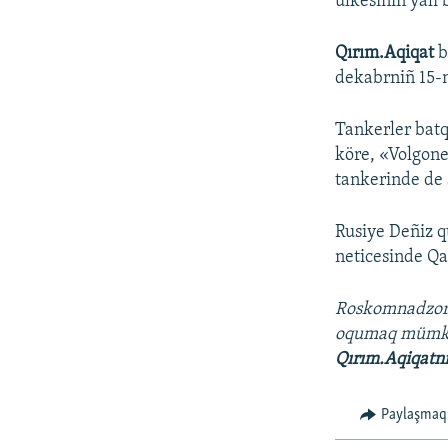
ülkesiniñ yalı
Qırım.Aqiqat
b
dekabrniñ 15-n
Tankerler batq
köre, «Volgone
tankerinde de
Rusiye Deñiz q
neticesinde Qa
Roskomnadzo
oqumaq müm
Qırım.Aqiqatn
Paylaşmaq