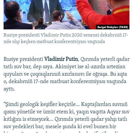
Русский
Українською
Rusiye prezidenti Vladimir Putin 2020 senensi dekabrniñ 17-
QOŞULIÑIZ!
nde olıp keçken matbuat konferentsiyası vaqtında
Rusiye prezidenti
Vladimir Putin
, Qırımda yeterli qadar
RFE/RS bütün saytları
tatlı suv bar, dep saya. Akimiyet ise al-azırda artezian
quyuları ve çoqraqlarınıñ azırlanuvı ile oğraşa. Bu aqta
o, dekabrniñ 17-nde matbuat konferentsiyası vaqtında
ayttı.
“Şimdi geologik keşifler keçirile… Kaptajlardan suvnıñ
qısmı yönetile ve ümüt etem ki, yaqın vaqıtta Aqyar suv
kıtlığını is etmeycek… Qırımda yeterli qadar yahşı tatlı
suv yedekleri bar, mesele şunda ki evel bunen bir