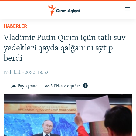
Link
açıqlığı
Esas
HABERLER
mündericege
HABERLER
Vladimir Putin Qırım içün tatlı suv
qaytmaq
SİYASET
Baş
yedekleri qayda qalğanını aytıp
İQTİSADİYAT
navigatsiyağa
berdi
qaytmaq
CEMİYET
Qıdıruvğa
17 dekabr 2020, 18:52
MEDENİYET
qaytmaq
Paylaşmaq
VPN-siz oquñız
İNSAN AQLARI
VİDEO
SÜRET
BLOGLAR
FİKİR