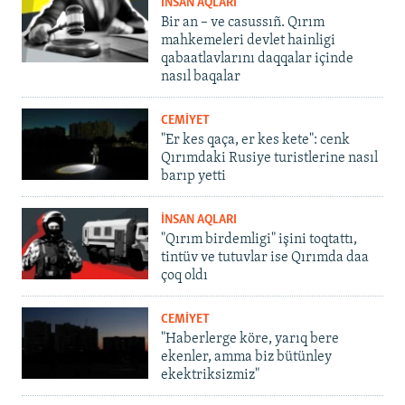
İNSAN AQLARI
Bir an – ve casussıñ. Qırım
mahkemeleri devlet hainligi
qabaatlavlarını daqqalar içinde
nasıl baqalar
CEMİYET
"Er kes qaça, er kes kete": cenk
Qırımdaki Rusiye turistlerine nasıl
barıp yetti
İNSAN AQLARI
"Qırım birdemligi" işini toqtattı,
tintüv ve tutuvlar ise Qırımda daa
çoq oldı
CEMİYET
"Haberlerge köre, yarıq bere
ekenler, amma biz bütünley
ekektriksizmiz"