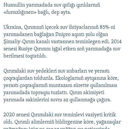
Husnullin yarımadada suv qıtlığı qırılılarnıñ
«hırsızlığınen» bağlı, dep ayta.
Ukraina, Qırımnıñ içecek suv ihtiyaclarınıñ 85%-ni
yarımadanen bağlağan Dnipro aqıntı yolu olğan
Şimaliy-Qırım kanalı vastasınen teminlegen edi. 2014
senesi Rusiye Qırımnı işğal etken soñ yarımadağa suv
berilmesi toqtatıldı.
Qırımdaki suv yedekleri suv anbarları ve yerastı
çoqraqlardan toldurıla. Ekologlarnıñ aytqanına köre,
yerastı çoqraqlarnıñ muntazam sürette qullanılması
yarımadada topraqnı tuzlattı. Qırım akimiyeti
yarımada sakinlerini suvnı az qullanmağa çağıra.
2020 senesi Qırımdaki suv teminlevi vaziyeti kritik
oldı. Qırımlı alimlerniñ bildirgenine köre, yağanaqlar