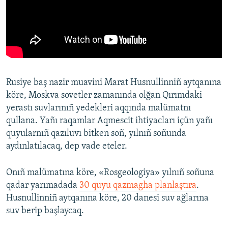
Rusiye baş nazir muavini Marat Husnullinniñ aytqanına
köre, Moskva sovetler zamanında olğan Qırımdaki
yerastı suvlarınıñ yedekleri aqqında malümatnı
qullana. Yañı raqamlar Aqmescit ihtiyacları içün yañı
quyularnıñ qazıluvı bitken soñ, yılnıñ soñunda
aydınlatılacaq, dep vade eteler.
Onıñ malümatına köre, «Rosgeologiya» yılnıñ soñuna
qadar yarımadada
30 quyu qazmagha planlaştıra
.
Husnullinniñ aytqanına köre, 20 danesi suv ağlarına
suv berip başlaycaq.