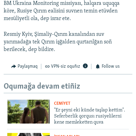
BM Ukraina Monitoring missiyası, halqara uquqqa
köre, Rusiye Qırım ealisini suvnen temin etüvden
mesüliyetli ola, dep israr ete.
Resmiy Kyiv, Şimaliy-Qırım kanalından suv
yarımadağa tek Qırım işğalden qurtarılğan soñ
berilecek, dep bildire.
Paylaşmaq
VPN-siz oquñız
Follow us
Oqumağa devam etiñiz
CEMİYET
"Er şeyni eki künde taşlap kettim".
Seferberlik qorqusı rusiyelilerni
kene memleketten quva