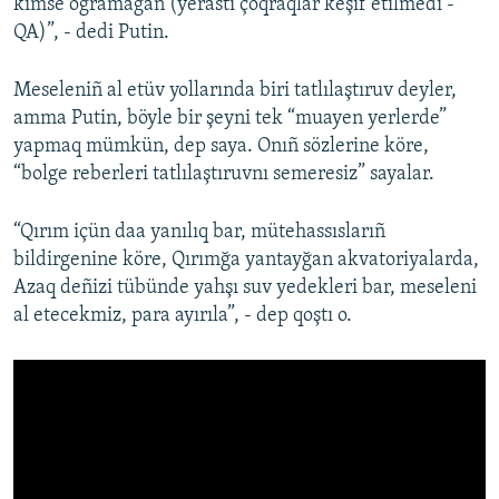
kimse oğramağan (yerastı çoqraqlar keşif etilmedi -
QA)”, - dedi Putin.
Meseleniñ al etüv yollarında biri tatlılaştıruv deyler,
amma Putin, böyle bir şeyni tek “muayen yerlerde”
yapmaq mümkün, dep saya. Onıñ sözlerine köre,
“bolge reberleri tatlılaştıruvnı semeresiz” sayalar.
“Qırım içün daa yanılıq bar, mütehassıslarıñ
bildirgenine köre, Qırımğa yantayğan akvatoriyalarda,
Azaq deñizi tübünde yahşı suv yedekleri bar, meseleni
al etecekmiz, para ayırıla”, - dep qoştı o.