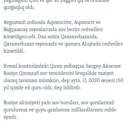
yağmağanı içün ve qar az yağğan qış neticesinde
qurğaqlıq oldı.
Avgustnıñ soñunda Aqmescitte, Aqmescit ve
Bağçasaray rayonlarında suv berüv cedvelleri
kirsetilgen edi. Daa soñra Qarasuvbazarda,
Qarasuvbazar rayonında ve qısmen Aluştada cedveller
kirsetildi.
Kreml kontrolindeki Qırım yolbaşçısı Sergey Aksenov
Rusiye Qırımnıñ suv teminlevini fevqulâde vaziyet
olaraq tanıması mümkün, dep ayta. O, 2020 senesi 150
yıl içinde eñ quru oldı, dep bildirdi.
Rusiye akimiyeti yañı suv boruları, suv qoralarınıñ
quruluvına ve quyu qazıluvına milliardlarnen ruble
ayırdı.