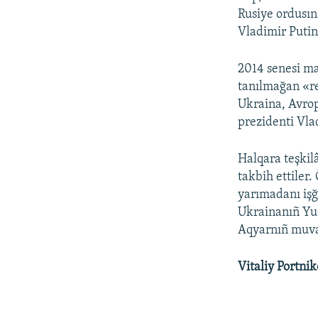
Rusiye ordusın
Vladimir Putin 
2014 senesi m
tanılmağan «re
Ukraina, Avrop
prezidenti Vla
Halqara teşkilâ
takbih ettiler.
yarımadanı işğ
Ukrainanıñ Yuq
Aqyarnıñ muvaq
Vitaliy Portnik