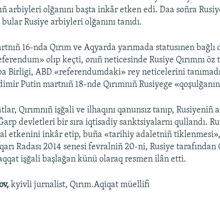
ıñ arbiyleri olğanını başta inkâr etken edi. Daa soñra Rusiy
bular Rusiye arbiyleri olğanını tanıdı.
artnıñ 16-nda Qırım ve Aqyarda yarımada statusınen bağlı
ferendum» olıp keçti, onıñ neticesinde Rusiye Qırımnı öz t
a Birligi, ABD «referendumdaki» rey neticelerini tanımadı
dimir Putin martnıñ 18-nde Qırımnıñ Rusiyege «qoşulğanını»
tlar, Qırımnıñ işğali ve ilhaqını qanunsız tanıp, Rusiyeniñ a
 Ğarp devletleri bir sıra iqtisadiy sanktsiyalarnı qullandı. Ru
al etkenini inkâr etip, buña «tarihiy adaletniñ tiklenmesi»,
arı Radası 2014 senesi fevralniñ 20-ni, Rusiye tarafından 
qat işğali başlağan künü olaraq resmen ilân etti.
ov,
kyivli jurnalist, Qırım.Aqiqat müellifi