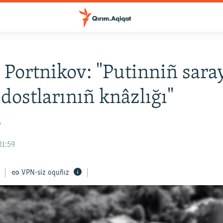
y Portnikov: "Putinniñ saray
 dostlarınıñ knâzlığı"
v
21:59
VPN-siz oquñız