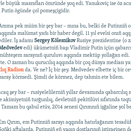
öyle büyük masrafları ömründe yoq edi. Yanukoviç ise öz acı
Putin ögünde çol pomeşçigidir.
Amma pek müim bir şey bar – mına bu, belki de Putinniñ o
aqqında malümat yañı bir haber degil. 11 yıl evelsi onıñ aq
ediler. İş adamı
Sergey Kölesnikov
Rusiye prezidentine (o
Medvedev
edi) ükümetniñ başı Vladimir Putin içün qabarcı
mühteşem saraynıñ quruluvı aqqında mektüp yollağan edi.
te. O zaman bu qurucılıq aqqında bir çoq dünya mediası ya
lıq Radiosı
da. Ve ne? İç bir şey. Medvedev elbette iç bir 
 saray körmedi. Şimdi de körmez, dep tahmin ete bilem.
acaq şey bar – rusiyelelilerniñ yıllar devamında qabarcılıq s
e akimiyetniñ turğunlıq, devletniñ pekitilüvi sıfatında to
 Tamam bu qabul etüv, 2014 senesi Qırımnıñ işğaline yol be
Em Qırım, em Putinniñ sarayı aqqında hatırlağanım tesadüf
Soñki aftalarda, Putinniñ eñ yaqın dostlarınıñ iştiraginen de