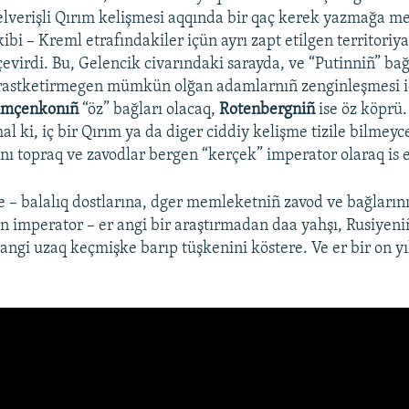
elverişli Qırım kelişmesi aqqında bir qaç kerek yazmağa m
kibi – Kreml etrafındakiler içün ayrı zapt etilgen territoriy
çevirdi. Bu, Gelencik civarındaki sarayda, ve “Putinniñ” ba
rastketirmegen mümkün olğan adamlarnıñ zenginleşmesi i
imçenkonıñ
“öz” bağları olacaq,
Rotenbergniñ
ise öz köprü.
l ki, iç bir Qırım ya da diger ciddiy kelişme tizile bilmeyc
nı topraq ve zavodlar bergen “kerçek” imperator olaraq is e
e – balalıq dostlarına, dger memleketniñ zavod ve bağların
 imperator – er angi bir araştırmadan daa yahşı, Rusiyeni
angi uzaq keçmişke barıp tüşkenini köstere. Ve er bir on yı