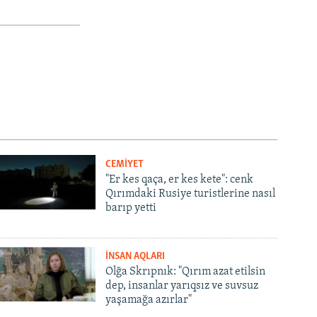
CEMİYET
"Er kes qaça, er kes kete": cenk
Qırımdaki Rusiye turistlerine nasıl
barıp yetti
İNSAN AQLARI
Olğa Skrıpnık: "Qırım azat etilsin
dep, insanlar yarıqsız ve suvsuz
yaşamağa azırlar"