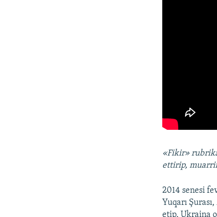
«Fikir» rubrik
ettirip, muarr
2014 senesi fev
Yuqarı Şurası,
etip, Ukraina 