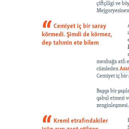
çiftçiligi ve b
Mejgoryesinen 
Cemiyet iç bir saray
körmedi. Şimdi de körmez,
dep tahmin ete bilem
menbağa atfı e
cümleden
Azat
Cemiyet iç bir
Başqa bir şaşıl
qabul etmesi v
zenginleşmesi.
Kreml etrafındakiler