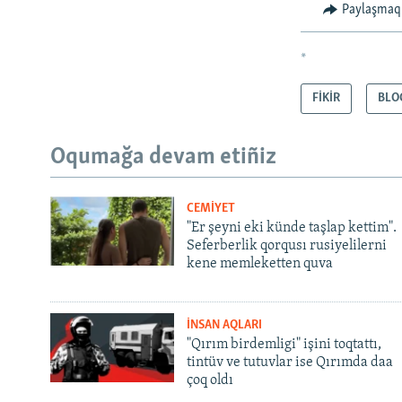
Paylaşmaq
*
FİKİR
BLO
Oqumağa devam etiñiz
CEMİYET
"Er şeyni eki künde taşlap kettim".
Seferberlik qorqusı rusiyelilerni
kene memleketten quva
İNSAN AQLARI
"Qırım birdemligi" işini toqtattı,
tintüv ve tutuvlar ise Qırımda daa
çoq oldı