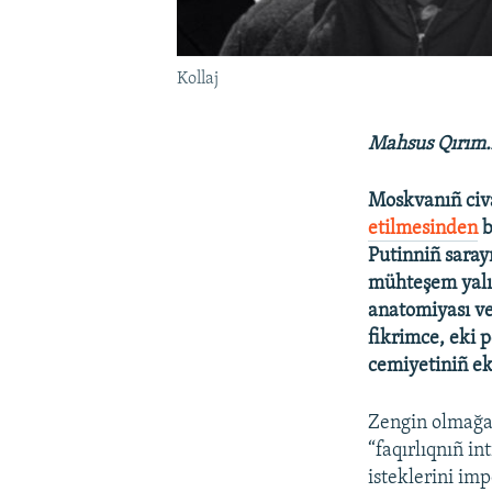
Kollaj
Mahsus Qırım.A
Moskvanıñ civ
etilmesinden
b
Putinniñ saray
mühteşem yalı 
anatomiyası ve,
fikrimce, eki 
cemiyetiniñ eks
Zengin olmağ
“faqırlıqnıñ i
isteklerini imp