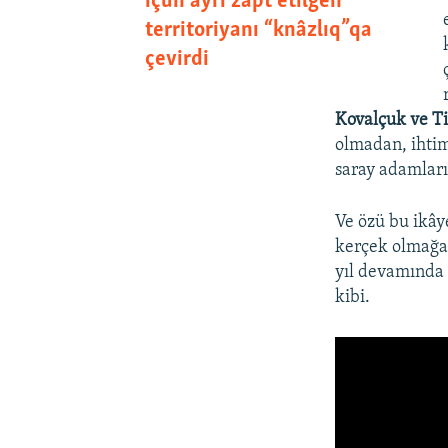
içün ayrı zapt etilgen
territoriyanı “knâzlıq”qa
çevirdi
Kovalçuk ve T
olmadan, ihtima
saray adamları
Ve özü bu ikây
kerçek olmağan
yıl devamında 
kibi.