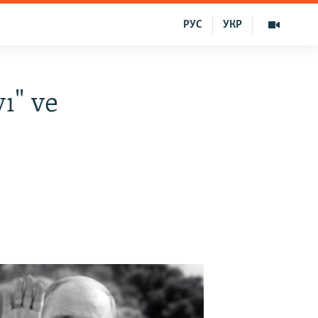
РУС
УКР
ı" ve