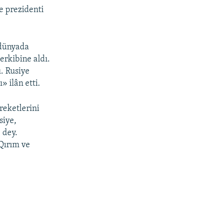
e prezidenti
 dünyada
erkibine aldı.
. Rusiye
 ilân etti.
reketlerini
siye,
 dey.
Qırım ve