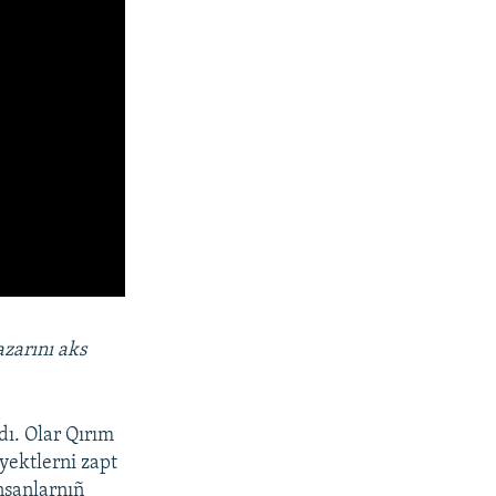
azarını aks
dı. Olar Qırım
yektlerni zapt
insanlarnıñ