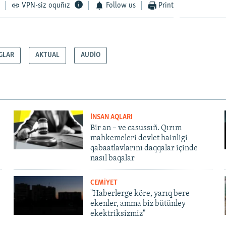
VPN-siz oquñız
Follow us
Print
GLAR
AKTUAL
AUDİO
İNSAN AQLARI
Bir an – ve casussıñ. Qırım
mahkemeleri devlet hainligi
qabaatlavlarını daqqalar içinde
nasıl baqalar
CEMİYET
"Haberlerge köre, yarıq bere
ekenler, amma biz bütünley
ekektriksizmiz"