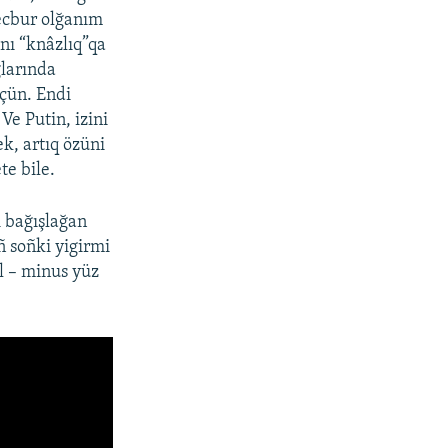
ecbur olğanım
anı “knâzlıq”qa
ğlarında
çün. Endi
 Ve Putin, izini
ek, artıq özüni
te bile.
ı bağışlağan
ñ soñki yigirmi
l – minus yüz