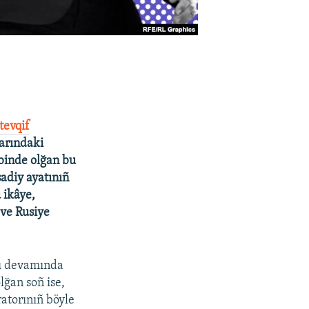
tevqif
varındaki
inde olğan bu
sadiy ayatınıñ
 ikâye,
 ve Rusiye
ü devamında
lğan soñ ise,
ratorınıñ böyle