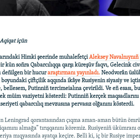
qiqat içün​
arındaki Himki şeerinde muhalefetçi
Aleksey Navalnıynıñ 
ir kün soñra Qabarcılıqqa qarşı küreşüv faqvı, Gelecink ci
ı deñilgen bir hucur
araştırmanı yayınladı.
Neodvorân üslüb
boyundaki çiftçilik aqqında ikâye Rusiyenin siyasiy ve iqti
 bellesem, Putinniñ tercimeialına çevirildi. Ve eñ esası, bu
pek müim vaziyetni kösterdi: Putinniñ kerçek maqsadlarını
eriyeti qabarcılıq mevzusına pervasız olğanını kösterdi. ​
an Leningrad qorantasından çıqma aman-aman bütün ömr
ntiqamını almağa” tırışqanını köremiz. Rusiyeniñ ükümranı o
eriya mıqyasında ayatqa keçire. Belli ki, iç bir Rusiye impe