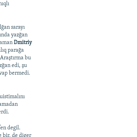
nıqlı
lğan sarayı
qında yazğan
 zaman
Dmitriy
lıq parağa
 Araştırma bu
zğan edi, şu
cevap bermedi.
uistimalını
qtamadan
rdi.
en degil.
 bir, de diger