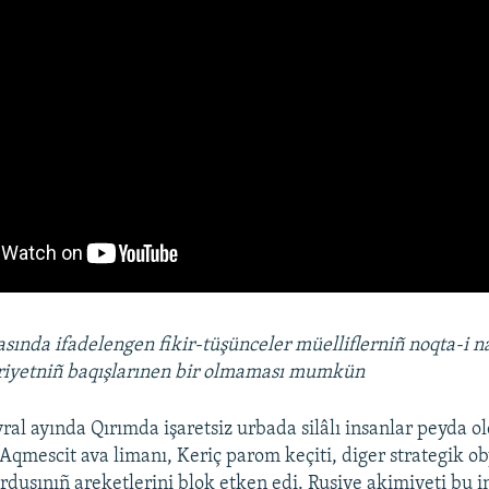
asında ifadelengen fikir-tüşünceler müelliflerniñ noqta-i n
iriyetniñ baqışlarınen bir olmaması mumkün
ral ayında Qırımda işaretsiz urbada silâlı insanlar peyda ol
 Aqmescit ava limanı, Keriç parom keçiti, diger strategik ob
ordusınıñ areketlerini blok etken edi. Rusiye akimiyeti bu 