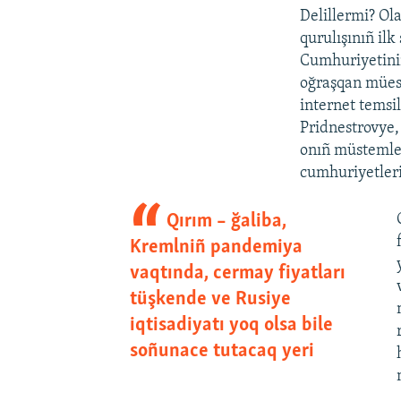
Delillermi? Ol
qurulışınıñ il
Cumhuriyetiniñ
oğraşqan müess
internet temsil
Pridnestrovye,
onıñ müstemlek
cumhuriyetleri
Qırım – ğaliba,
Kremlniñ pandemiya
vaqtında, cermay fiyatları
tüşkende ve Rusiye
iqtisadiyatı yoq olsa bile
soñunace tutacaq yeri