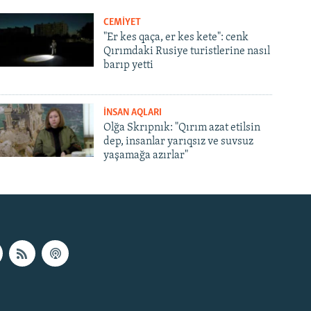
CEMİYET
"Er kes qaça, er kes kete": cenk
Qırımdaki Rusiye turistlerine nasıl
barıp yetti
İNSAN AQLARI
Olğa Skrıpnık: "Qırım azat etilsin
dep, insanlar yarıqsız ve suvsuz
yaşamağa azırlar"