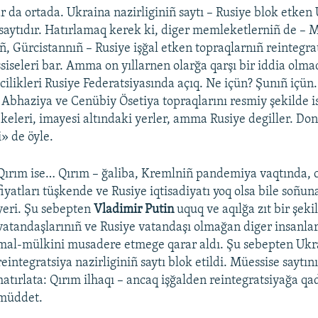
ar da ortada. Ukraina nazirliginiñ saytı – Rusiye blok etken
k saytıdır. Hatırlamaq kerek ki, diger memleketlerniñ de – 
, Gürcistannıñ – Rusiye işğal etken topraqlarnıñ reintegra
iseleri bar. Amma on yıllarnen olarğa qarşı bir iddia olmad
cilikleri Rusiye Federatsiyasında açıq. Ne içün? Şunıñ içün
 Abhaziya ve Cenübiy Ösetiya topraqlarını resmiy şekilde i
eleri, imayesi altındaki yerler, amma Rusiye degiller. Do
» de öyle.
Qırım ise… Qırım – ğaliba, Kremlniñ pandemiya vaqtında,
fiyatları tüşkende ve Rusiye iqtisadiyatı yoq olsa bile soñu
yeri. Şu sebepten
Vladimir Putin
uquq ve aqılğa zıt bir şek
vatandaşlarınıñ ve Rusiye vatandaşı olmağan diger insanla
mal-mülkini musadere etmege qarar aldı. Şu sebepten Ukr
reintegratsiya nazirliginiñ saytı blok etildi. Müessise saytın
hatırlata: Qırım ilhaqı – ancaq işğalden reintegratsiyağa qa
müddet.