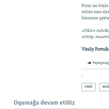
Putin ise böyl
rejimi esas si
limanına qayta
«Fikir» rubrik
ettirip, muarr
Vitaliy Portnik
Paylaşmaq
*
FİKİR
RUS
Oqumağa devam etiñiz