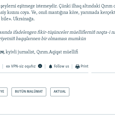
e şeylerni eşitmege istemeydir. Çünki ilhaq altındaki Qırım
yasiy kozını coya. Ve, onıñ mantığına köre, yarımada kerçe
 bile». Ukrainağa.
asında ifadelengen fikir-tüşünceler müelliflerniñ noqta-i n
iriyetniñ baqışlarınen bir olmaması mumkün
ov,
kyivli jurnalist, Qırım.Aqiqat müellifi
VPN-siz oquñız
Follow us
Print
İYE
BUTÜN MALÜMAT
AKTUAL