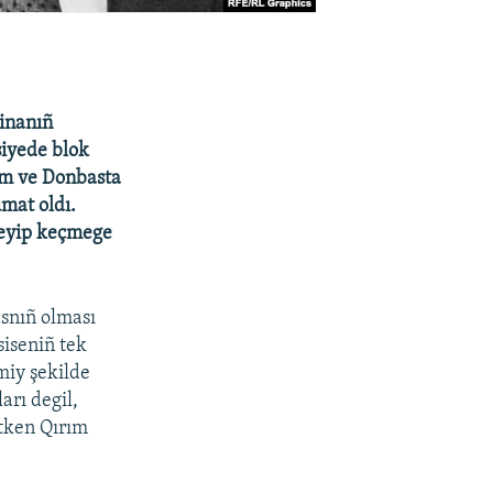
ainanıñ
siyede blok
ım ve Donbasta
mat oldı.
meyip keçmege
asnıñ olması
siseniñ tek
miy şekilde
arı degil,
etken Qırım