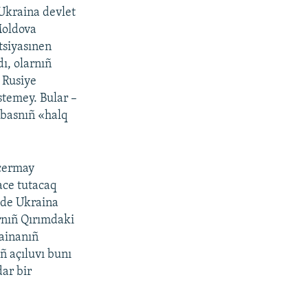
 Ukraina devlet
Moldova
tsiyasınen
ı, olarnıñ
. Rusiye
stemey. Bular –
nbasnıñ «halq
 cermay
nace tutacaq
ilde Ukraina
rnıñ Qırımdaki
ainanıñ
ıñ açıluvı bunı
dar bir