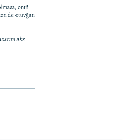
 olmasa, onıñ
kten de «tuvğan
azarını aks