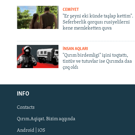
CEMİYET
"Er şeyni eki künde taşlap kettim".
Seferberlik qorqusı rusiyelilerni
kene memleketten quva
İNSAN AQLARI
"Qırım birdemligi" işini toqtattı,
tintüv ve tutuvlar ise Qırımda daa
çoq oldı
Русский
INFO
Українською
Contacts
QOŞULIÑIZ!
Qırım.Aqiqat. Bizim aqqında
Android | iOS