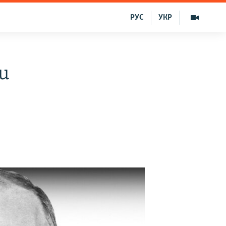
РУС
УКР
qu