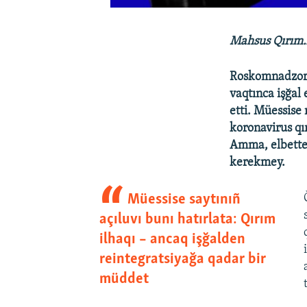
Mahsus Qırım.
Roskomnadzor, 
vaqtınca işğal 
etti. Müessis
koronavirus qı
Amma, elbette
kerekmey.
Müessise saytınıñ
açıluvı bunı hatırlata: Qırım
ilhaqı – ancaq işğalden
reintegratsiyağa qadar bir
müddet