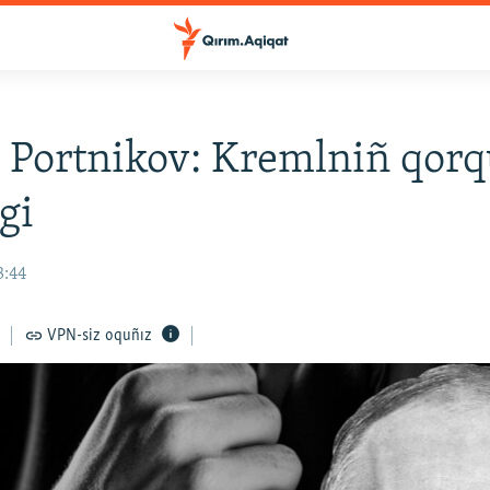
y Portnikov: Kremlniñ qor
gi
3:44
VPN-siz oquñız