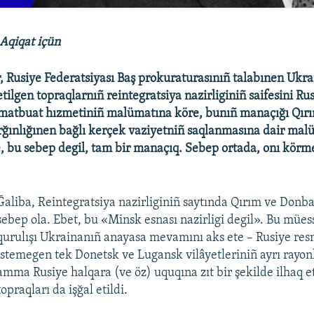
Aqiqat içün
Rusiye Federatsiyası Baş prokuraturasınıñ talabınen Ukr
etilgen topraqlarnıñ reintegratsiya nazirliginiñ saifesini Ru
e matbuat hızmetiniñ malümatına köre, bunıñ manaçığı Qır
rğınlığınen bağlı kerçek vaziyetniñ saqlanmasına dair malü
, bu sebep degil, tam bir manaçıq. Sebep ortada, onı kör
Ğaliba, Reintegratsiya nazirliginiñ saytında Qırım ve Donb
sebep ola. Ebet, bu «Minsk esnası nazirligi degil». Bu mües
qurulışı Ukrainanıñ anayasa mevamını aks ete – Rusiye res
istemegen tek Donetsk ve Lugansk vilâyetleriniñ ayrı rayonl
amma Rusiye halqara (ve öz) uquqına zıt bir şekilde ilhaq 
topraqları da işğal etildi.