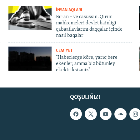
İNSAN AQLARI
Bir an – ve casussıñ. Qırım
mahkemeleri devlet hainligi
qabaatlavlarını daqqalar içinde
nasıl baqalar
CEMİYET
"Haberlerge köre, yarıq bere
ekenler, amma biz bütünley
ekektriksizmiz"
QOŞULIÑIZ!