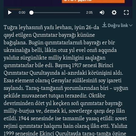
Русский
0:00
2:05
Українською
Doğru link
Tuğra leyhasınıñ yañı levhası, iyün 26-da
qayd etilgen Qırımtatar bayrağı kününe
QOŞULIÑIZ!
bağışlana. Bugün qırımtatarlarnıñ bayrağı er bir
ukrainalığa belli, lâkin otuz yıl evel onıñ aqqında
yalıñız sürgünlikte milliy kimligini saqlağan
qırımtatarlar bile edi. Bayraq 1917 senesi Birinci
RFE/RS bütün saytları
Qırımtatar Qurultayında al-azırdaki körünişini aldı.
Esas element olaraq Geraylar sülâlesiniñ soy işareti
saylandı. Taraq-tamğanıñ yorumlarından biri – uyğun
şekilde muvazenet tutqan terazedir. Oktâbr
devriminden dört yıl keçken soñ qırımtatar bayrağı
milliy-burjua ve, demek ki, sovetlerge qarşı dep ilân
etildi. 1944 senesinde ise tamamile yasaq etildi: sovet
rejimi qırımtatar halqırnı hain olaraq ilân etti. Yalıñız
1999 senesinde Ekinci Qurultayda taraq-tamğa özüne