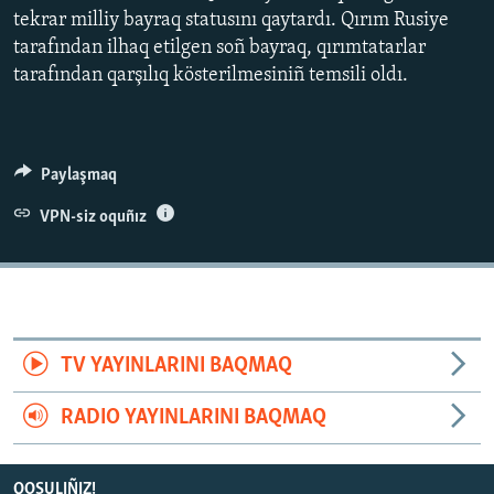
tekrar milliy bayraq statusını qaytardı. Qırım Rusiye
tarafından ilhaq etilgen soñ bayraq, qırımtatarlar
tarafından qarşılıq kösterilmesiniñ temsili oldı.
Paylaşmaq
VPN-siz oquñız
TV YAYINLARINI BAQMAQ
RADIO YAYINLARINI BAQMAQ
QOŞULIÑIZ!