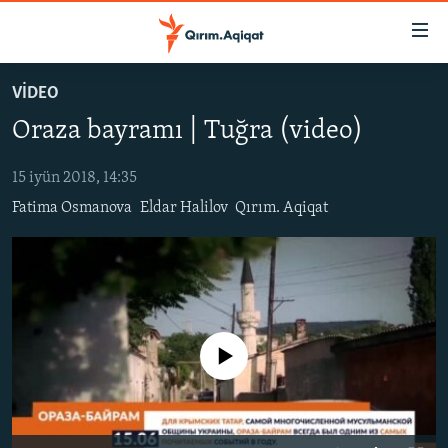
Link
açıqlığı
Esas
VİDEO
mündericege
HABERLER
Oraza bayramı | Tuğra (video)
qaytmaq
SİYASET
Baş
İQTİSADİYAT
navigatsiyağa
15 iyün 2018, 14:35
qaytmaq
Fatima Osmanova
Eldar Halilov
Qırım. Aqiqat
CEMİYET
Qıdıruvğa
MEDENİYET
qaytmaq
İNSAN AQLARI
VİDEO
No media source currently available
SÜRET
BLOGLAR
FİKİR