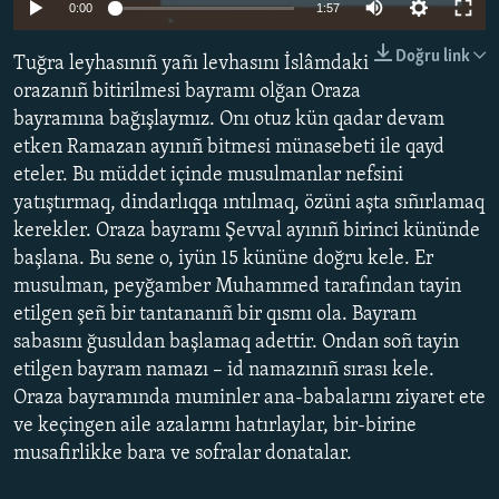
0:00
1:57
Русский
Doğru link
Tuğra leyhasınıñ yañı levhasını İslâmdaki
Українською
orazanıñ bitirilmesi bayramı olğan Oraza
bayramına bağışlaymız. Onı otuz kün qadar devam
QOŞULIÑIZ!
etken Ramazan ayınıñ bitmesi münasebeti ile qayd
eteler. Bu müddet içinde musulmanlar nefsini
yatıştırmaq, dindarlıqqa ıntılmaq, özüni aşta sıñırlamaq
kerekler. Oraza bayramı Şevval ayınıñ birinci kününde
RFE/RS bütün saytları
başlana. Bu sene o, iyün 15 kününe doğru kele. Er
musulman, peyğamber Muhammed tarafından tayin
etilgen şeñ bir tantananıñ bir qısmı ola. Bayram
sabasını ğusuldan başlamaq adettir. Ondan soñ tayin
etilgen bayram namazı – id namazınıñ sırası kele.
Oraza bayramında muminler ana-babalarını ziyaret ete
ve keçingen aile azalarını hatırlaylar, bir-birine
musafirlikke bara ve sofralar donatalar.