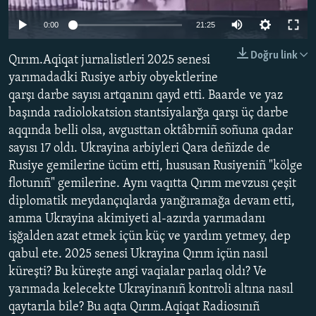
Auto
Русский
0:00
21:25
240p
Українською
Doğru link
Qırım.Aqiqat jurnalistleri 2025 senesi
360p
yarımadadki Rusiye arbiy obyektlerine
QOŞULIÑIZ!
qarşı darbe sayısı artqanını qayd etti. Baarde ve yaz
480p
Auto
240p
360p
480p
başında radiolokatsion stantsiyalarğa qarşı üç darbe
720p
aqqında belli olsa, avgusttan oktâbrniñ soñuna qadar
720p
1080p
1080p
sayısı 17 oldı. Ukrayina arbiyleri Qara deñizde de
RFE/RS bütün saytları
Rusiye gemilerine ücüm etti, hususan Rusiyeniñ "kölge
flotunıñ" gemilerine. Aynı vaqıtta Qırım mevzusı çeşit
diplomatik meydançıqlarda yanğıramağa devam etti,
amma Ukrayina akimiyeti al-azırda yarımadanı
işğalden azat etmek içün küç ve yardım yetmey, dep
qabul ete. 2025 senesi Ukrayina Qırım içün nasıl
küreşti? Bu küreşte angi vaqialar parlaq oldı? Ve
yarımada kelecekte Ukrayinanıñ kontroli altına nasıl
qaytarıla bile? Bu aqta Qırım.Aqiqat Radiosınıñ