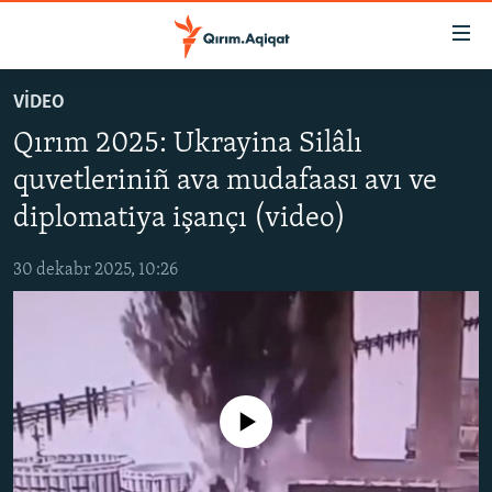
Link
açıqlığı
Esas
VİDEO
mündericege
HABERLER
Qırım 2025: Ukrayina Silâlı
qaytmaq
SİYASET
Baş
quvetleriniñ ava mudafaası avı ve
İQTİSADİYAT
navigatsiyağa
diplomatiya işançı (video)
qaytmaq
CEMİYET
Qıdıruvğa
30 dekabr 2025, 10:26
MEDENİYET
qaytmaq
İNSAN AQLARI
VİDEO
SÜRET
No media source currently available
BLOGLAR
FİKİR