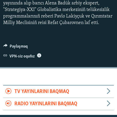
yayınında alıp barıcı Alena Badük arbiy ekspert,
"Strategiya-XXI" Globalistika merkeziniñ telükesizlik
programmalarınıñ reberi Pavlo Lakiyçuk ve Qırımtatar
Milliy Meclisiniñ reisi Refat Çubarovnen laf etti.
Paylaşmaq
VPN-siz oquñız
TV YAYINLARINI BAQMAQ
RADIO YAYINLARINI BAQMAQ