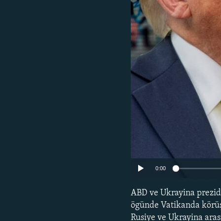
0:00
ABD ve Ukrayina prezid
ögünde Vatikanda körüşt
Rusiye ve Ukrayina arası