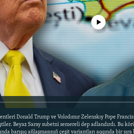
No media source currently avail
entleri Donald Trump ve Volodımır Zelenskıy Pope Francis
iler. Beyaz Saray subetni semereli dep adlandırdı. Bu kö
nda barışıq añlaşmasınıñ çeşit variantları aqqında bir sır