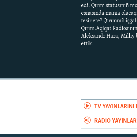
edi. Qırım statusınıñ 
esnasında mania olacaqm
tesir ete? Qırımnıñ işğa
Qırım.Aqiqat Radiosının
Aleksandr Hara, Milliy b
ettik.
TV YAYINLARIN
RADIO YAYINLA
Русский