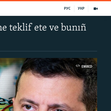
РУС
УКР
 teklif ete ve bunıñ
EMBED