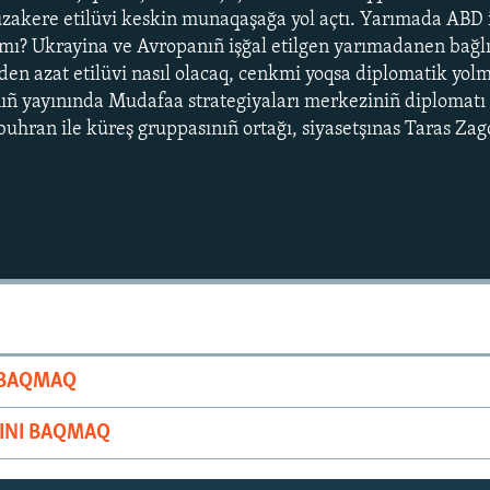
muzakere etilüvi keskin munaqaşağa yol açtı. Yarımada AB
ı? Ukrayina ve Avropanıñ işğal etilgen yarımadanen bağlı f
lden azat etilüvi nasıl olacaq, cenkmi yoqsa diplomatik yol
ıñ yayınında Mudafaa strategiyaları merkeziniñ diplomatı 
uhran ile küreş gruppasınıñ ortağı, siyasetşınas Taras Zago
Auto
240p
360p
720p
I BAQMAQ
RINI BAQMAQ