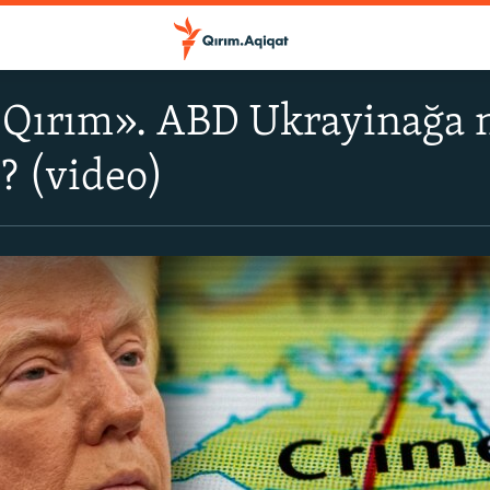
Qırım». ABD Ukrayinağa ne
e? (video)