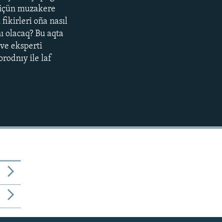
D içün muzakere
720p
ikirleri oña nasıl
mı olacaq? Bu aqta
ve eksperti
rodnıy ile laf
480p