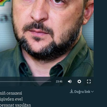
able
Auto
23:46
240p
Doğru link
niñ cenazesi
EMBED
360p
rüşüvden evel
a beyanat yapılğan
480p