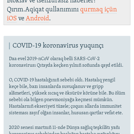
Bloklav ve tsenzurasız haberler!
Qırım.Aqiqat qullanımını
qurmaq içün
iOS
ve
Android
.
COVID-19 koronavirus yuqunçı
Daa evel 2019-nCoV olaraq belli SARS-CoV-2
koronavirusı Qıtayda keçken yılnıñ soñunda qayd etildi.
O, COVID-19 hastalığınıñ sebebi oldı. Hastalıq yengil
keçe bile, bazı insanlarda suvuqlanuv ve gripp
alâmetleri, yüksek sıcaq ve öksürüv körüne bile. Bu ölüm
sebebi ola bilgen pnevmoniyağa keçmesi mümkün.
Hastalarnıñ ekseriyeti tüzele; çoqusı allarda immunitet
sisteması zayıf olğan insanlar, hususan qartlar vefat ete.
2020 senesi martnıñ 11-nde Dünya sağlıq teşkilâtı yañı