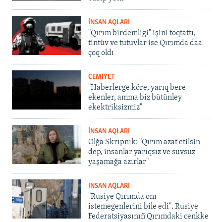
İNSAN AQLARI
"Qırım birdemligi" işini toqtattı,
tintüv ve tutuvlar ise Qırımda daa
çoq oldı
CEMİYET
"Haberlerge köre, yarıq bere
ekenler, amma biz bütünley
ekektriksizmiz"
İNSAN AQLARI
Olğa Skrıpnık: "Qırım azat etilsin
dep, insanlar yarıqsız ve suvsuz
yaşamağa azırlar"
İNSAN AQLARI
"Rusiye Qırımda onı
istemegenlerini bile edi". Rusiye
Federatsiyasınıñ Qırımdaki cenkke