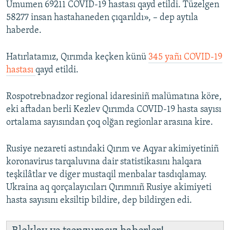
Umumen 69211 COVID-19 hastası qayd etildi. Tüzelgen
58277 insan hastahaneden çıqarıldı», – dep aytıla
haberde.
Hatırlatamız, Qırımda keçken künü
345 yañı COVID-19
hastası
qayd etildi.
Rospotrebnadzor regional idaresiniñ malümatına köre,
eki aftadan berli Kezlev Qırımda COVID-19 hasta sayısı
ortalama sayısından çoq olğan regionlar arasına kire.
Rusiye nezareti astındaki Qırım ve Aqyar akimiyetiniñ
koronavirus tarqaluvına dair statistikasını halqara
teşkilâtlar ve diger mustaqil menbalar tasdıqlamay.
Ukraina aq qorçalayıcıları Qırımnıñ Rusiye akimiyeti
hasta sayısını eksiltip bildire, dep bildirgen edi.