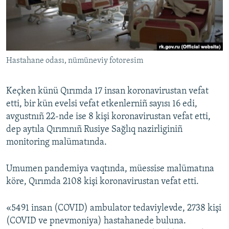
Русский
Українською
Hastahane odası, nümüneviy fotoresim
QOŞULIÑIZ!
Keçken künü Qırımda 17 insan koronavirustan vefat
etti, bir kün evelsi vefat etkenlerniñ sayısı 16 edi,
RFE/RS bütün saytları
avgustnıñ 22-nde ise 8 kişi koronavirustan vefat etti,
dep aytıla Qırımnıñ Rusiye Sağlıq nazirliginiñ
monitoring malümatında.
Umumen pandemiya vaqtında, müessise malümatına
köre, Qırımda 2108 kişi koronavirustan vefat etti.
«5491 insan (COVID) ambulator tedaviylevde, 2738 kişi
(COVID ve pnevmoniya) hastahanede buluna.