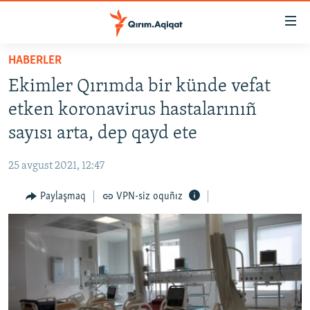
Link
açıqlığı
Esas
HABERLER
mündericege
HABERLER
Ekimler Qırımda bir künde vefat
qaytmaq
SİYASET
Baş
etken koronavirus hastalarınıñ
İQTİSADİYAT
navigatsiyağa
sayısı arta, dep qayd ete
qaytmaq
CEMİYET
Qıdıruvğa
25 avgust 2021, 12:47
MEDENİYET
qaytmaq
Paylaşmaq
VPN-siz oquñız
İNSAN AQLARI
VİDEO
SÜRET
BLOGLAR
FİKİR