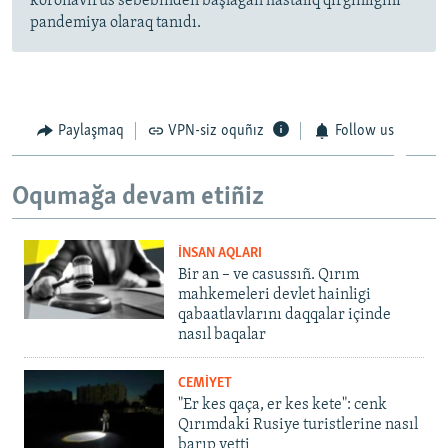
koronavirus sebebinden başlağan hastalıq qırğınlığını
pandemiya olaraq tanıdı.
Paylaşmaq
VPN-siz oquñız
Follow us
Oqumağa devam etiñiz
İNSAN AQLARI
Bir an – ve casussıñ. Qırım
mahkemeleri devlet hainligi
qabaatlavlarını daqqalar içinde
nasıl baqalar
CEMİYET
"Er kes qaça, er kes kete": cenk
Qırımdaki Rusiye turistlerine nasıl
barıp yetti