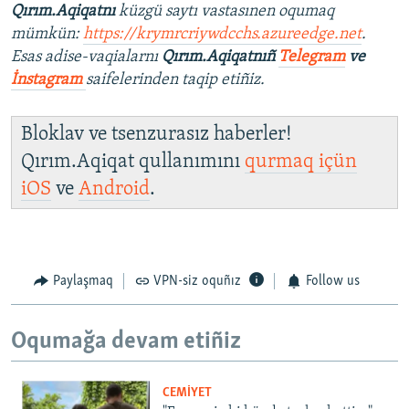
Qırım.Aqiqatnı
küzgü saytı vastasınen oqumaq
mümkün:
https://krymrcriywdcchs.azureedge.net
.
Esas adise-vaqialarnı
Qırım.Aqiqatnıñ
Telegram
ve
İnstagram
saifelerinden taqip etiñiz.
Bloklav ve tsenzurasız haberler!
Qırım.Aqiqat qullanımını
qurmaq içün
iOS
ve
Android
.
Paylaşmaq
VPN-siz oquñız
Follow us
Oqumağa devam etiñiz
CEMİYET