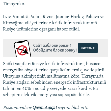
Timoşenko.
Lviv, Vinnıtsâ, Volın, Rivne, Jıtomır, Harkiv, Poltava ve
Kirovoğrad vilâyetlerinde kritik infrastrukturanıñ
Rusiye ücümlerine oğrağanı haber etildi.
Сайт заблокирован?
читать >
Обойдите блокировку!
Soñki vaqıtları Rusiye kritik infrastruktura, hususan
energetika obyektlerine qarşı ücümlerni quvetleştirdi.
Ukrayına akimiyetiniñ malümatına köre, Ukrayınada
Rusiye atışları sebebinden energetik infrastrukturanıñ
tahminen 40%-ı «ciddiy seviyede zarar kördi». Bu
sebepten elektrik energiyası sıq-sıq söndürile.
Roskomnadzor
Qırım.Aqiqat
saytını blok etti.