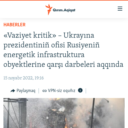
Link
açıqlığı
Esas
HABERLER
mündericege
HABERLER
«Vaziyet kritik» – Ukrayına
qaytmaq
SİYASET
Baş
prezidentiniñ ofisi Rusiyeniñ
İQTİSADİYAT
navigatsiyağa
energetik infrastruktura
qaytmaq
CEMİYET
obyektlerine qarşı darbeleri aqqında
Qıdıruvğa
MEDENİYET
qaytmaq
15 noyabr 2022, 19:16
İNSAN AQLARI
Paylaşmaq
VPN-siz oquñız
VİDEO
SÜRET
BLOGLAR
FİKİR