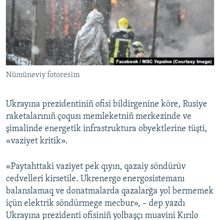
Русский
Українською
QOŞULIÑIZ!
Nümüneviy fotoresim
Ukrayına prezidentiniñ ofisi bildirgenine köre, Rusiye
RFE/RS bütün saytları
raketalarınıñ çoqusı memleketniñ merkezinde ve
şimalinde energetik infrastruktura obyektlerine tüşti,
«vaziyet kritik».
«Paytahttaki vaziyet pek qıyın, qazaiy söndürüv
cedvelleri kirsetile. Ukrenergo energosistemanı
balanslamaq ve donatmalarda qazalarğa yol bermemek
içün elektrik söndürmege mecbur», – dep yazdı
Ukrayına prezidenti ofisiniñ yolbaşçı muavini Kırılo