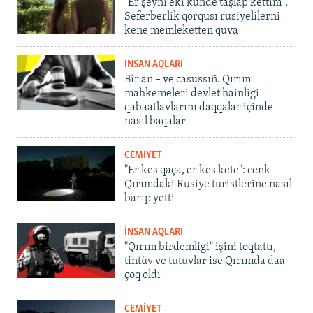
"Er şeyni eki künde taşlap kettim".
Seferberlik qorqusı rusiyelilerni
kene memleketten quva
İNSAN AQLARI
Bir an – ve casussıñ. Qırım
mahkemeleri devlet hainligi
qabaatlavlarını daqqalar içinde
nasıl baqalar
CEMİYET
"Er kes qaça, er kes kete": cenk
Qırımdaki Rusiye turistlerine nasıl
barıp yetti
İNSAN AQLARI
"Qırım birdemligi" işini toqtattı,
tintüv ve tutuvlar ise Qırımda daa
çoq oldı
CEMİYET