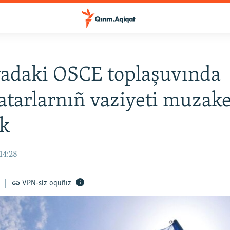
adaki OSCE toplaşuvında
atarlarnıñ vaziyeti muzak
ek
 14:28
VPN-siz oquñız