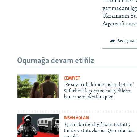
takbih ettiler.
yarımadanı işğ
Ukrainanıñ Yuq
Aqyarnıñ muvaq
Paylaşmaq
Oqumağa devam etiñiz
CEMİYET
"Er şeyni eki künde taşlap kettim".
Seferberlik qorqusı rusiyelilerni
kene memleketten quva
İNSAN AQLARI
"Qırım birdemligi" işini toqtattı,
tintüv ve tutuvlar ise Qırımda daa
çoq oldı