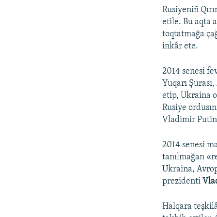
Rusiyeniñ Qırı
etile. Bu aqta 
toqtatmağa çağ
inkâr ete.
2014 senesi fev
Yuqarı Şurası,
etip, Ukraina 
Rusiye ordusın
Vladimir Putin 
2014 senesi m
tanılmağan «re
Ukraina, Avrop
prezidenti
Vla
Halqara teşkilâ