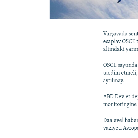
Varşavada sent
esaplav OSCE to
altındaki yarı
OSCE saytında 
taqdim etmeli,
aytılmay.
ABD Devlet de
monitoringine 
Daa evel haber
vaziyeti Avrop