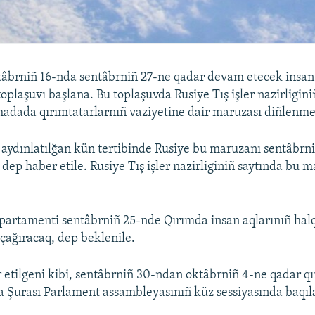
âbrniñ 16-nda sentâbrniñ 27-ne qadar devam etecek insan 
plaşuvı başlana. Bu toplaşuvda Rusiye Tış işler nazirligini
madada qırımtatarlarnıñ vaziyetine dair maruzası diñlenm
aydınlatılğan kün tertibinde Rusiye bu maruzanı sentâbrn
 dep haber etile. Rusiye Tış işler nazirliginiñ saytında bu 
partamenti sentâbrniñ 25-nde Qırımda insan aqlarınıñ hal
çağıracaq, dep beklenile.
 etilgeni kibi, sentâbrniñ 30-ndan oktâbrniñ 4-ne qadar qı
a Şurası Parlament assambleyasınıñ küz sessiyasında baqıl