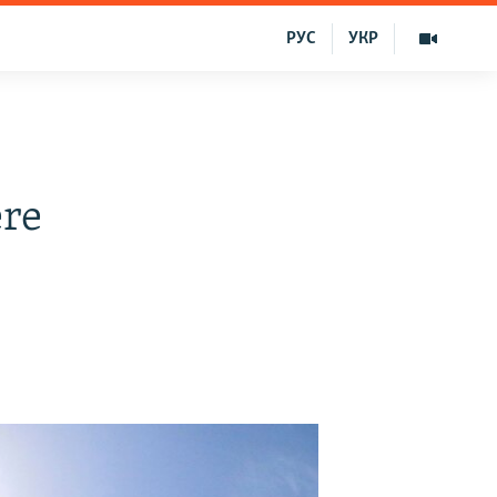
РУС
УКР
ere