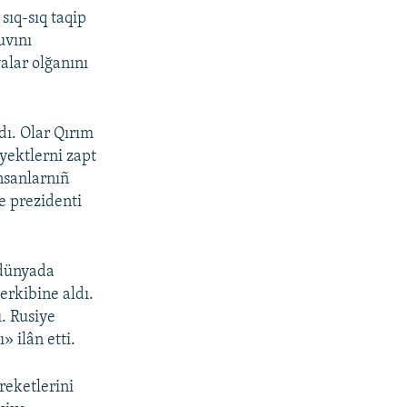
sıq-sıq taqip
uvını
alar olğanını
dı. Olar Qırım
yektlerni zapt
insanlarnıñ
e prezidenti
 dünyada
erkibine aldı.
. Rusiye
 ilân etti.
reketlerini