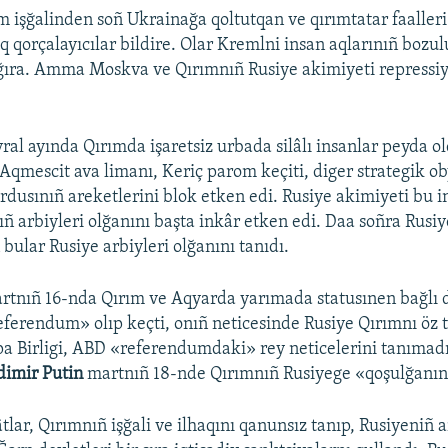
m işğalinden soñ Ukrainağa qoltutqan ve qırımtatar faalleri 
aq qorçalayıcılar bildire. Olar Kremlni insan aqlarınıñ bozul
ıra. Amma Moskva ve Qırımnıñ Rusiye akimiyeti repressiy
ral ayında Qırımda işaretsiz urbada silâlı insanlar peyda ol
 Aqmescit ava limanı, Keriç parom keçiti, diger strategik ob
ordusınıñ areketlerini blok etken edi. Rusiye akimiyeti bu 
ıñ arbiyleri olğanını başta inkâr etken edi. Daa soñra Rusiy
bular Rusiye arbiyleri olğanını tanıdı.
artnıñ 16-nda Qırım ve Aqyarda yarımada statusınen bağlı
ferendum» olıp keçti, onıñ neticesinde Rusiye Qırımnı öz t
a Birligi, ABD «referendumdaki» rey neticelerini tanımadı
dimir Putin
martnıñ 18-nde Qırımnıñ Rusiyege «qoşulğanını»
tlar, Qırımnıñ işğali ve ilhaqını qanunsız tanıp, Rusiyeniñ a