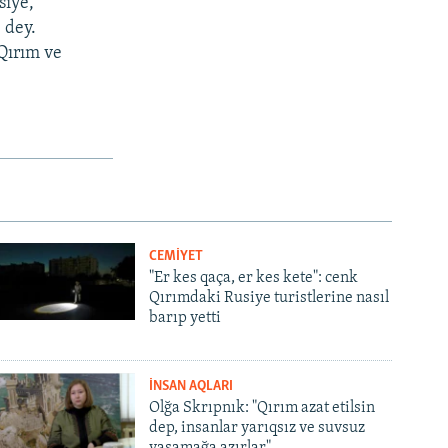
siye,
 dey.
Qırım ve
CEMİYET
"Er kes qaça, er kes kete": cenk
Qırımdaki Rusiye turistlerine nasıl
barıp yetti
İNSAN AQLARI
Olğa Skrıpnık: "Qırım azat etilsin
dep, insanlar yarıqsız ve suvsuz
yaşamağa azırlar"