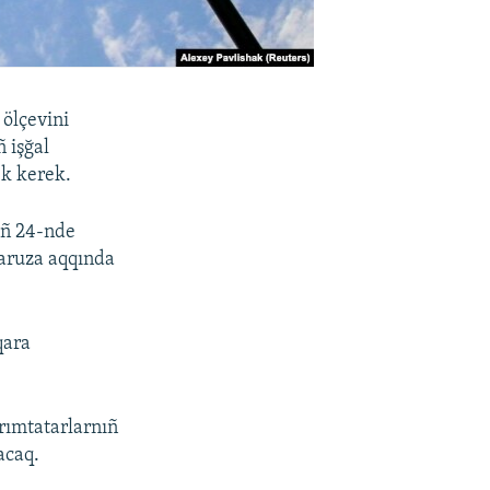
ölçevini
ñ işğal
ek kerek.
iñ 24-nde
maruza aqqında
qara
rımtatarlarnıñ
acaq.