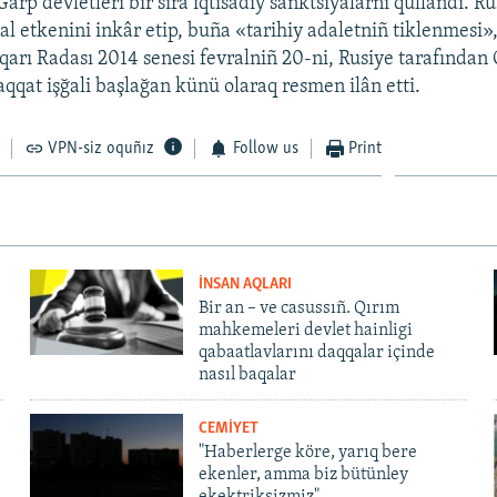
 Ğarp devletleri bir sıra iqtisadiy sanktsiyalarnı qullandı. Ru
al etkenini inkâr etip, buña «tarihiy adaletniñ tiklenmesi»,
arı Radası 2014 senesi fevralniñ 20-ni, Rusiye tarafından 
qat işğali başlağan künü olaraq resmen ilân etti.
VPN-siz oquñız
Follow us
Print
İNSAN AQLARI
Bir an – ve casussıñ. Qırım
mahkemeleri devlet hainligi
qabaatlavlarını daqqalar içinde
nasıl baqalar
CEMİYET
"Haberlerge köre, yarıq bere
ekenler, amma biz bütünley
ekektriksizmiz"