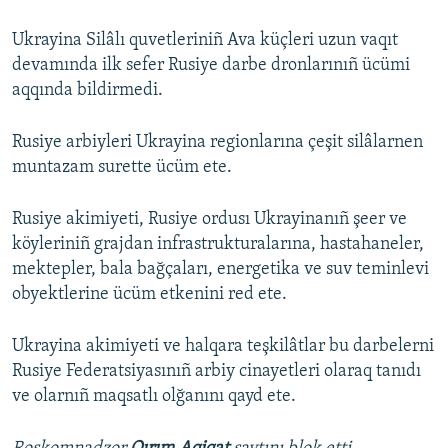
Ukrayina Silâlı quvetleriniñ Ava küçleri uzun vaqıt
devamında ilk sefer Rusiye darbe dronlarınıñ ücümi
aqqında bildirmedi.
Rusiye arbiyleri Ukrayina regionlarına çeşit silâlarnen
muntazam surette ücüm ete.
Rusiye akimiyeti, Rusiye ordusı Ukrayinanıñ şeer ve
köyleriniñ grajdan infrastrukturalarına, hastahaneler,
mektepler, bala bağçaları, energetika ve suv teminlevi
obyektlerine ücüm etkenini red ete.
Ukrayina akimiyeti ve halqara teşkilâtlar bu darbelerni
Rusiye Federatsiyasınıñ arbiy cinayetleri olaraq tanıdı
ve olarnıñ maqsatlı olğanını qayd ete.