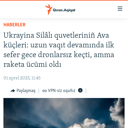
Link
açıqlığı
Esas
HABERLER
mündericege
HABERLER
Ukrayina Silâlı quvetleriniñ Ava
qaytmaq
SİYASET
Baş
küçleri: uzun vaqıt devamında ilk
İQTİSADİYAT
navigatsiyağa
sefer gece dronlarsız keçti, amma
qaytmaq
CEMİYET
raketa ücümi oldı
Qıdıruvğa
MEDENİYET
qaytmaq
01 aprel 2025, 11:45
İNSAN AQLARI
Paylaşmaq
VPN-siz oquñız
VİDEO
SÜRET
BLOGLAR
FİKİR