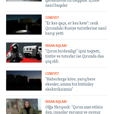
qabaatlavlarını daqqalar içinde
nasıl baqalar
CEMİYET
"Er kes qaça, er kes kete": cenk
Qırımdaki Rusiye turistlerine nasıl
barıp yetti
İNSAN AQLARI
"Qırım birdemligi" işini toqtattı,
tintüv ve tutuvlar ise Qırımda daa
çoq oldı
CEMİYET
"Haberlerge köre, yarıq bere
ekenler, amma biz bütünley
ekektriksizmiz"
İNSAN AQLARI
Olğa Skrıpnık: "Qırım azat etilsin
dep, insanlar yarıqsız ve suvsuz