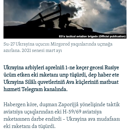
Русский
Українською
QOŞULIÑIZ!
Su-27 Ukrayina uçucısı Mirgorod yaqınlarında uçmağa
azırlana. 2021 senesi mart ayı
RFE/RS bütün saytları
Ukrayina arbiyleri aprelniñ 1-ne keçer gecesi Rusiye
ücüm etken eki raketanı urıp tüşürdi, dep haber ete
Ukrayina Silâlı quvetleriniñ Ava küçleriniñ matbuat
hızmeti Telegram kanalında.
Habergen köre, duşman Zaporijjâ yönelişinde taktik
aviatsiya uçaqlarından eki H-59/69 aviatsiya
raketasınen darbe endirdi – Ukrayina ava mudafaası
eki raketanı da tüşürdi.