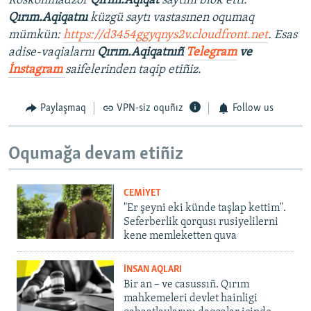
Roskomnadzor
Qırım.Aqiqat
saytını blok etti.
Qırım.Aqiqatnı
küzgü saytı vastasınen oqumaq
mümkün:
https://d3454ggyqnys2v.cloudfront.net
. Esas
adise-vaqialarnı
Qırım.Aqiqatnıñ
Telegram
ve
İnstagram
saifelerinden taqip etiñiz.
Paylaşmaq
VPN-siz oquñız
Follow us
Oqumağa devam etiñiz
CEMİYET
"Er şeyni eki künde taşlap kettim".
Seferberlik qorqusı rusiyelilerni
kene memleketten quva
İNSAN AQLARI
Bir an – ve casussıñ. Qırım
mahkemeleri devlet hainligi