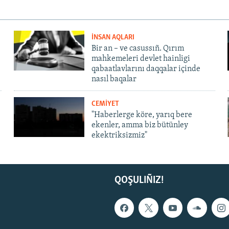
İNSAN AQLARI
Bir an – ve casussıñ. Qırım
mahkemeleri devlet hainligi
qabaatlavlarını daqqalar içinde
nasıl baqalar
CEMİYET
"Haberlerge köre, yarıq bere
ekenler, amma biz bütünley
ekektriksizmiz"
QOŞULIÑIZ!