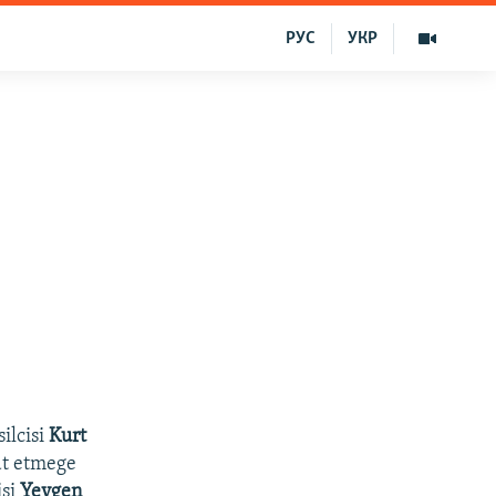
РУС
УКР
ilcisi
Kurt
at etmege
si
Yevgen