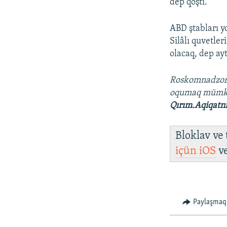
dep qoştı.
ABD ştabları y
Silâlı quvetle
olacaq, dep ayt
Roskomnadzo
oqumaq mümk
Qırım.Aqiqatn
Bloklav ve
içün
iOS
v
Paylaşmaq