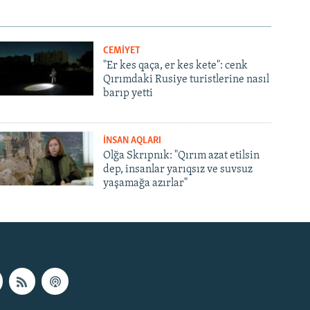
CEMİYET
"Er kes qaça, er kes kete": cenk
Qırımdaki Rusiye turistlerine nasıl
barıp yetti
İNSAN AQLARI
Olğa Skrıpnık: "Qırım azat etilsin
dep, insanlar yarıqsız ve suvsuz
yaşamağa azırlar"