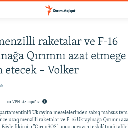
enzilli raketalar ve F-16
nağa Qırımnı azat etmege
 etecek – Volker
55
VPN-siz oquñız
partamentiniñ Ukrayina meselelerinden sabıq mahsus tems
ince uzaq menzilli raketalar ve F-16 Ukrayinağa Qırımnı az
Böyle fikirni o "QırımSOS" uquq qoruyıcı teşkilâtınıñ talilci