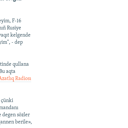
eyim, F-16
nıñ Rusiye
vaqıt kelgende
yim", - dep
tinde qullana
 Bu aqta
Azatlıq Radiosı
 çünki
komandanı
 degen sözler
qannen berile»,