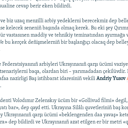
sualine cevap berir eken bildirdi.
 ve biz uzaq menzilli arbiy yedeklerni berecekmiz dep bell
ı ise kelecek seneniñ başında olmaq kerek. Bu eki şey Qırım
ür vastasınen maddiy ve tehnikiy teminatından ayırmağa 
e bu kerçek deñişmelerniñ bir başlanğıçı olacaq dep belle
.
 Federatsiyasınıñ arbiyleri Ukrayınanıñ qarşı ücümi vaziye
stsenariylerni baqa, olardan biri – yarımadadan çekilüvdir.
aa nazirligi Baş istihbarat idaresiniñ vekili
Andriy Yusov
.
denti Volodımır Zelenskıy ücüm bir «Gollivud filmi» degil,
yatı bar», dep qayd etti. Ukrayına Silâlı quvetleriniñ baş 
ıy Ukrayınanıñ qarşı ücümi «beklengenden daa yavaş» kete
ra» dep bildirdi ve Ukrayınanıñ azat etilgen er bir metri «