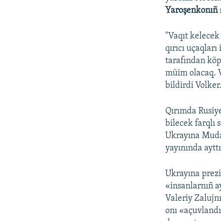
Yaroşenkonıñ
"Vaqıt kelecek
qırıcı uçaqlar
tarafından köp
müim olacaq. V
bildirdi Volker
Qırımda Rusiye
bilecek farqlı 
Ukrayına Mudaf
yayınında ayttı
Ukrayına prezi
«insanlarnıñ a
Valeriy Zalujn
onı «açuvlandı