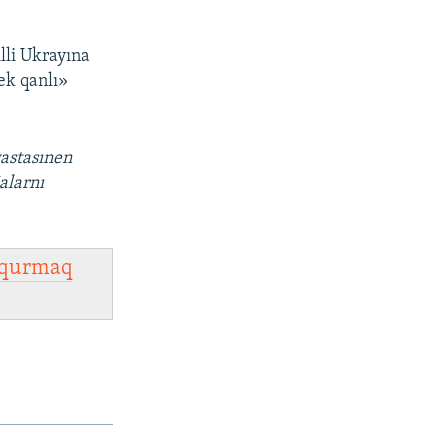
lli Ukrayına
ek qanlı»
vastasınen
alarnı
qurmaq