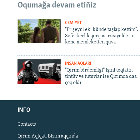
Oqumağa devam etiñiz
CEMİYET
"Er şeyni eki künde taşlap kettim".
Seferberlik qorqusı rusiyelilerni
kene memleketten quva
İNSAN AQLARI
"Qırım birdemligi" işini toqtattı,
tintüv ve tutuvlar ise Qırımda daa
çoq oldı
Русский
Українською
INFO
Contacts
QOŞULIÑIZ!
Qırım.Aqiqat. Bizim aqqında