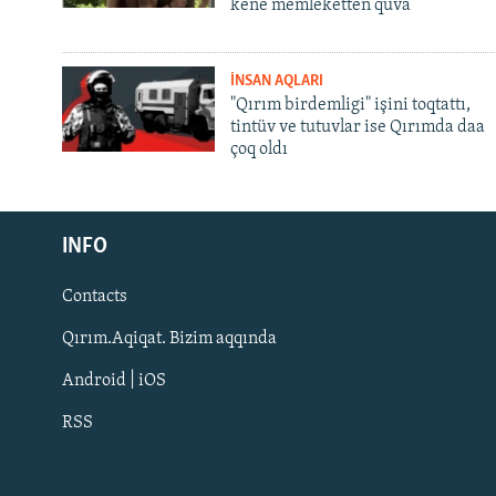
kene memleketten quva
İNSAN AQLARI
"Qırım birdemligi" işini toqtattı,
tintüv ve tutuvlar ise Qırımda daa
çoq oldı
Русский
INFO
Українською
Contacts
QOŞULIÑIZ!
Qırım.Aqiqat. Bizim aqqında
Android | iOS
RSS
RFE/RS bütün saytları