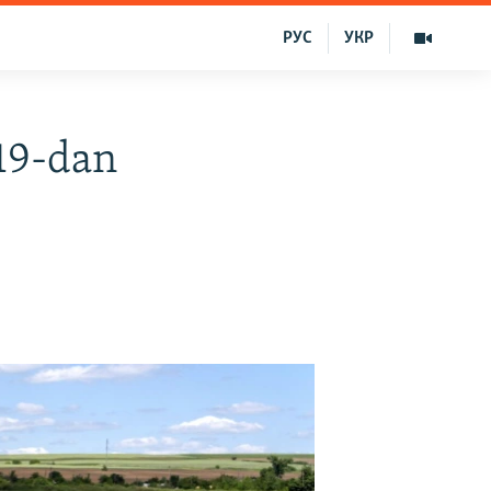
РУС
УКР
19-dan