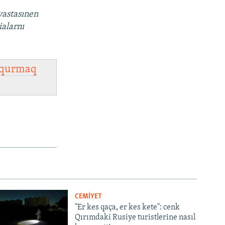
vastasınen
ialarnı
qurmaq
CEMİYET
"Er kes qaça, er kes kete": cenk
Qırımdaki Rusiye turistlerine nasıl