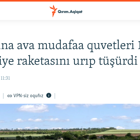
na ava mudafaa quvetleri 
iye raketasını urıp tüşürdi
11:31
VPN-siz oquñız