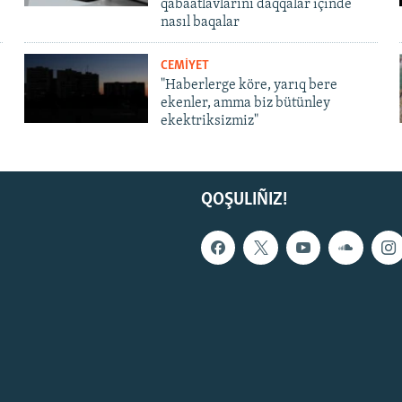
qabaatlavlarını daqqalar içinde
nasıl baqalar
CEMİYET
"Haberlerge köre, yarıq bere
ekenler, amma biz bütünley
ekektriksizmiz"
QOŞULIÑIZ!