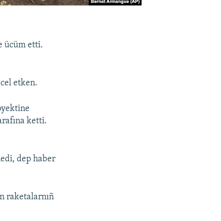
e ücüm etti.
 cel etken.
byektine
rafına ketti.
medi, dep haber
en raketalarnıñ