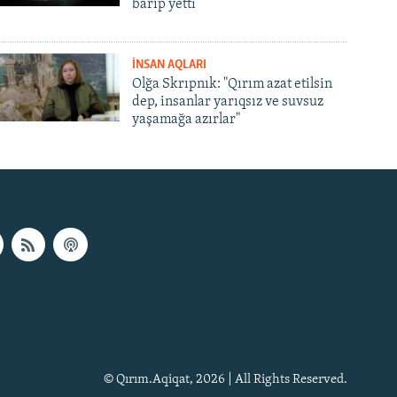
barıp yetti
İNSAN AQLARI
Olğa Skrıpnık: "Qırım azat etilsin
dep, insanlar yarıqsız ve suvsuz
yaşamağa azırlar"
© Qırım.Aqiqat, 2026 | All Rights Reserved.