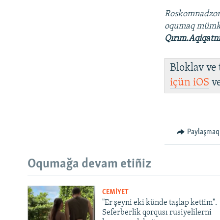
Roskomnadzo
oqumaq müm
Qırım.Aqiqatn
Bloklav ve
içün
iOS
v
Paylaşmaq
Oqumağa devam etiñiz
CEMİYET
"Er şeyni eki künde taşlap kettim".
Seferberlik qorqusı rusiyelilerni