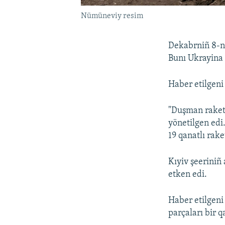
Nümüneviy resim
Dekabrniñ 8-nd
Bunı Ukrayina S
Haber etilgeni
"Duşman raketa
yönetilgen edi
19 qanatlı rake
Kıyiv şeeriniñ
etken edi.
Haber etilgeni
parçaları bir 