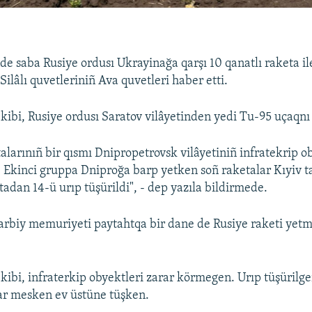
e saba Rusiye ordusı Ukrayinağa qarşı 10 qanatlı raketa il
ilâlı quvetleriniñ Ava quvetleri haber etti.
 kibi, Rusiye ordusı Saratov vilâyetinden yedi Tu-95 uçaqnı
larınıñ bir qısmı Dnipropetrovsk vilâyetiniñ infratekrip o
. Ekinci gruppa Dniproğa barp yetken soñ raketalar Kıyiv ta
tadan 14-ü urıp tüşürildi", - dep yazıla bildirmede.
 arbiy memuriyeti paytahtqa bir dane de Rusiye raketi yet
 kibi, infraterkip obyektleri zarar körmegen. Urıp tüşürilg
qar mesken ev üstüne tüşken.