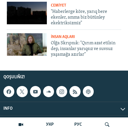
CEMİYET
"Haberlerge köre, yarıq bere
ekenler, amma biz bütünley
ekektriksizmiz"
İNSAN AQLARI
Olğa Skrıpnık: "Qırım azat etilsin
dep, insanlar yarıqsız ve suvsuz
yaşamağa azırlar"
QOŞULIÑIZ!
INFO
© Qırım.Aqiqat, 2026 | All Rights Reserved.
УКР
РУС