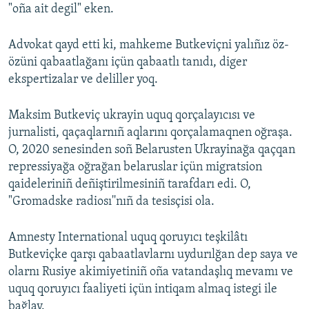
"oña ait degil" eken.
Advokat qayd etti ki, mahkeme Butkeviçni yalıñız öz-
özüni qabaatlağanı içün qabaatlı tanıdı, diger
ekspertizalar ve deliller yoq.
Maksim Butkeviç ukrayin uquq qorçalayıcısı ve
jurnalisti, qaçaqlarnıñ aqlarını qorçalamaqnen oğraşa.
O, 2020 senesinden soñ Belarusten Ukrayinağa qaçqan
repressiyağa oğrağan belaruslar içün migratsion
qaideleriniñ deñiştirilmesiniñ tarafdarı edi. O,
"Gromadske radiosı''nıñ da tesisçisi ola.
Amnesty International uquq qoruyıcı teşkilâtı
Butkeviçke qarşı qabaatlavlarnı uydurılğan dep saya ve
olarnı Rusiye akimiyetiniñ oña vatandaşlıq mevamı ve
uquq qoruyıcı faaliyeti içün intiqam almaq istegi ile
bağlay.