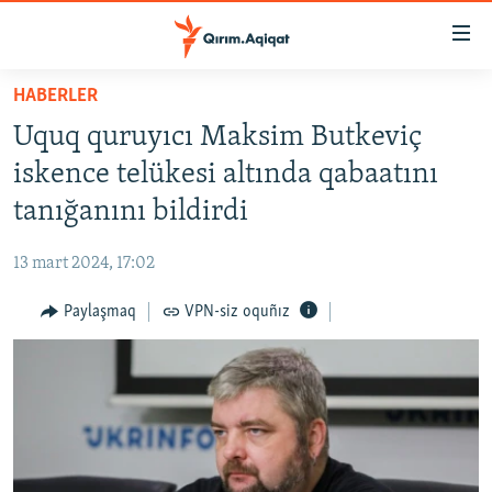
Link
açıqlığı
Esas
HABERLER
mündericege
HABERLER
Uquq quruyıcı Maksim Butkeviç
qaytmaq
SİYASET
Baş
iskence telükesi altında qabaatını
İQTİSADİYAT
navigatsiyağa
tanığanını bildirdi
qaytmaq
CEMİYET
Qıdıruvğa
13 mart 2024, 17:02
MEDENİYET
qaytmaq
Paylaşmaq
VPN-siz oquñız
İNSAN AQLARI
VİDEO
SÜRET
BLOGLAR
FİKİR