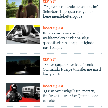
CEMİYET
"Er şeyni eki künde taşlap kettim".
Seferberlik qorqusı rusiyelilerni
kene memleketten quva
İNSAN AQLARI
Bir an – ve casussıñ. Qırım
mahkemeleri devlet hainligi
qabaatlavlarını daqqalar içinde
nasıl baqalar
CEMİYET
"Er kes qaça, er kes kete": cenk
Qırımdaki Rusiye turistlerine nasıl
barıp yetti
İNSAN AQLARI
"Qırım birdemligi" işini toqtattı,
tintüv ve tutuvlar ise Qırımda daa
çoq oldı