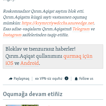
Roskomnadzor Qırım.Aqiqat saytını blok etti.
Qırım.Aqiqatnı küzgü saytı vastasınen oqumaq
mümkün:
https://krymrcriywdcchs.azureedge.net
.
Esas adise-vaqialarnı Qırım.Aqiqatnıñ
Telegram
ve
İnstagram
saifelerinden taqip etiñiz.
Bloklav ve tsenzurasız haberler!
Qırım.Aqiqat qullanımını
qurmaq içün
iOS
ve
Android
.
Paylaşmaq
VPN-siz oquñız
Follow us
Oqumağa devam etiñiz