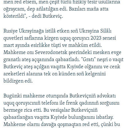
men red etsem, men çeşit türlü fizikiy tesir usullarına
oğraycam, dep añlatılğan edi. Bazıları maña atta
kösterildi", - dedi Butkeviç.
Rusiye Ukrayinağa istilâ etken soñ Ukrayina Silâlı
quvetleri saflarına kirgen uquq qoruyıcı 2023 senesi
mart ayında esirlikke tüşti ve mahküm etildi.
Mahkeme onı Severodonetsk şeerindeki mesken evge
granatlı ateş açqanında qabaatladı. "Gratı" neşri o vaqıt
Butkeviç ateş açılğan vaqıtta Kıyivde olğanını ve cenk
areketleri alanına tek on künden soñ kelgenini
bildirgen edi.
Bugünki mahkeme oturışında Butkeviçniñ advokatı
uquq qoruyıcınıñ telefonı ile frenk qadınnıñ sorğusını
bermege rica etti. Bu vesiqalar Butkeviçniñ
qabaatlanğan vaqıtta Kıyivde bulunğanını isbatlay.
Mahkeme olarnı davağa qoşmaqtan red etti, çünki bu