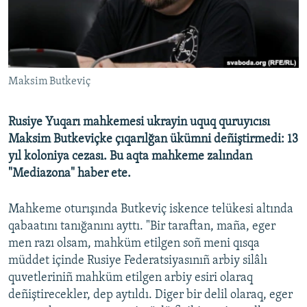
Русский
Українською
Maksim Butkeviç
QOŞULIÑIZ!
Rusiye Yuqarı mahkemesi ukrayin uquq quruyıcısı
Maksim Butkeviçke çıqarılğan ükümni deñiştirmedi: 13
RFE/RS bütün saytları
yıl koloniya cezası. Bu aqta mahkeme zalından
"Mediazona" haber ete.
Mahkeme oturışında Butkeviç iskence telükesi altında
qabaatını tanığanını ayttı. "Bir taraftan, maña, eger
men razı olsam, mahküm etilgen soñ meni qısqa
müddet içinde Rusiye Federatsiyasınıñ arbiy silâlı
quvetleriniñ mahküm etilgen arbiy esiri olaraq
deñiştirecekler, dep aytıldı. Diger bir delil olaraq, eger