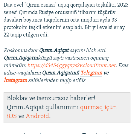
Daa evel "Qırım esnası" uquq qorçalayıcı teşkilâtı, 2023
senesi Qırımda Rusiye ordusınıñ itibarını tüşürüv
davaları boyunca taqiplerniñ orta miqdarı ayda 33
protokolnı teşkil etkenini esapladı. Bir yıl evelsi er ay
22 taqip etilgen edi.
Roskomnadzor
Qırım.Aqiqat
saytını blok etti.
Qırım.Aqiqatnı
küzgü saytı vastasınen oqumaq
mümkün:
https://d3454ggyqnys2v.cloudfront.net
. Esas
adise-vaqialarnı
Qırım.Aqiqatnıñ
Telegram
ve
İnstagram
saifelerinden taqip etiñiz
Bloklav ve tsenzurasız haberler!
Qırım.Aqiqat qullanımını
qurmaq içün
iOS
ve
Android
.