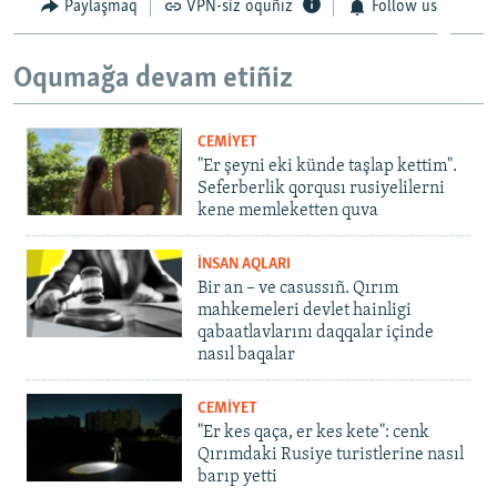
Paylaşmaq
VPN-siz oquñız
Follow us
Oqumağa devam etiñiz
CEMİYET
"Er şeyni eki künde taşlap kettim".
Seferberlik qorqusı rusiyelilerni
kene memleketten quva
İNSAN AQLARI
Bir an – ve casussıñ. Qırım
mahkemeleri devlet hainligi
qabaatlavlarını daqqalar içinde
nasıl baqalar
CEMİYET
"Er kes qaça, er kes kete": cenk
Qırımdaki Rusiye turistlerine nasıl
barıp yetti