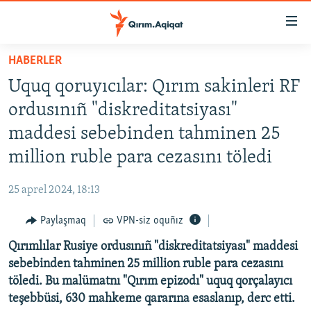
Link
açıqlığı
Esas
HABERLER
mündericege
HABERLER
Uquq qoruyıcılar: Qırım sakinleri RF
qaytmaq
SİYASET
Baş
ordusınıñ "diskreditatsiyası"
İQTİSADİYAT
navigatsiyağa
maddesi sebebinden tahminen 25
qaytmaq
CEMİYET
million ruble para cezasını töledi
Qıdıruvğa
MEDENİYET
qaytmaq
25 aprel 2024, 18:13
İNSAN AQLARI
Paylaşmaq
VPN-siz oquñız
VİDEO
Qırımlılar Rusiye ordusınıñ "diskreditatsiyası" maddesi
SÜRET
sebebinden tahminen 25 million ruble para cezasını
BLOGLAR
töledi. Bu malümatnı "Qırım epizodı" uquq qorçalayıcı
teşebbüsi, 630 mahkeme qararına esaslanıp, derc etti.
FİKİR