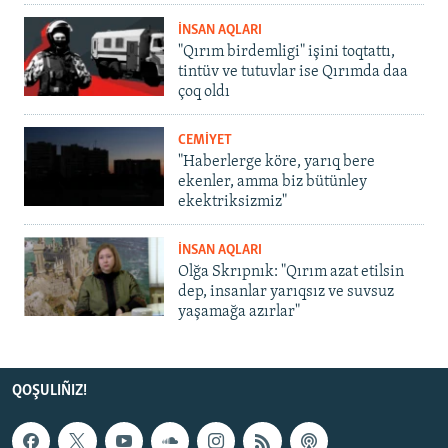
İNSAN AQLARI
"Qırım birdemligi" işini toqtattı,
tintüv ve tutuvlar ise Qırımda daa
çoq oldı
CEMİYET
"Haberlerge köre, yarıq bere
ekenler, amma biz bütünley
ekektriksizmiz"
İNSAN AQLARI
Olğa Skrıpnık: "Qırım azat etilsin
dep, insanlar yarıqsız ve suvsuz
yaşamağa azırlar"
QOŞULIÑIZ!