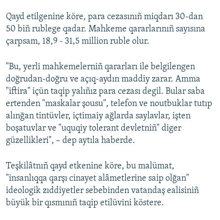
Qayd etilgenine köre, para cezasınıñ miqdarı 30-dan
Русский
50 biñ rublege qadar. Mahkeme qararlarınıñ sayısına
Українською
çarpsam, 18,9 - 31,5 million ruble olur.
QOŞULIÑIZ!
"Bu, yerli mahkemelerniñ qararları ile belgilengen
doğrudan-doğru ve açıq-aydın maddiy zarar. Amma
"iftira" içün taqip yalıñız para cezası degil. Bular saba
ertenden "maskalar şousu", telefon ve noutbuklar tutıp
RFE/RS bütün saytları
alınğan tintüvler, içtimaiy ağlarda saylavlar, işten
boşatuvlar ve "uquqiy tolerant devletniñ" diger
güzellikleri", – dep aytıla haberde.
Teşkilâtnıñ qayd etkenine köre, bu malümat,
"insanlıqqa qarşı cinayet alâmetlerine saip olğan"
ideologik zıddiyetler sebebinden vatandaş ealisiniñ
büyük bir qısmınıñ taqip etilüvini köstere.