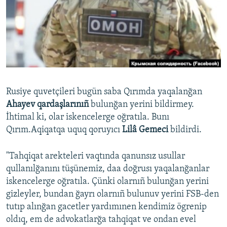
Русский
Українською
QOŞULIÑIZ!
Rusiye quvetçileri bugün saba Qırımda yaqalanğan
Ahayev qardaşlarınıñ
bulunğan yerini bildirmey.
RFE/RS bütün saytları
İhtimal ki, olar iskencelerge oğratıla. Bunı
Qırım.Aqiqatqa uquq qoruyıcı
Lilâ Gemeci
bildirdi.
"Tahqiqat arekteleri vaqtında qanunsız usullar
qullanılğanını tüşünemiz, daa doğrusı yaqalanğanlar
iskencelerge oğratıla. Çünki olarnıñ bulunğan yerini
gizleyler, bundan ğayrı olarnıñ bulunuv yerini FSB-den
tutıp alınğan gacetler yardımınen kendimiz ögrenip
oldıq, em de advokatlarğa tahqiqat ve ondan evel