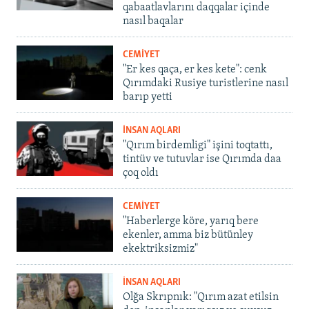
qabaatlavlarını daqqalar içinde
nasıl baqalar
CEMİYET
"Er kes qaça, er kes kete": cenk
Qırımdaki Rusiye turistlerine nasıl
barıp yetti
İNSAN AQLARI
"Qırım birdemligi" işini toqtattı,
tintüv ve tutuvlar ise Qırımda daa
çoq oldı
CEMİYET
"Haberlerge köre, yarıq bere
ekenler, amma biz bütünley
ekektriksizmiz"
İNSAN AQLARI
Olğa Skrıpnık: "Qırım azat etilsin