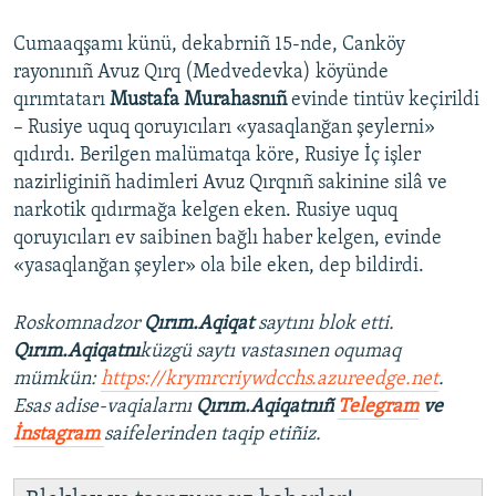
Cumaaqşamı künü, dekabrniñ 15-nde, Canköy
rayonınıñ Avuz Qırq (Medvedevka) köyünde
qırımtatarı
Mustafa Murahasnıñ
evinde tintüv keçirildi
– Rusiye uquq qoruyıcıları «yasaqlanğan şeylerni»
qıdırdı. Berilgen malümatqa köre, Rusiye İç işler
nazirliginiñ hadimleri Avuz Qırqnıñ sakinine silâ ve
narkotik qıdırmağa kelgen eken. Rusiye uquq
qoruyıcıları ev saibinen bağlı haber kelgen, evinde
«yasaqlanğan şeyler» ola bile eken, dep bildirdi.
Roskomnadzor
Qırım.Aqiqat
saytını blok etti.
Qırım.Aqiqatnı
küzgü saytı vastasınen oqumaq
mümkün:
https://krymrcriywdcchs.azureedge.net
.
Esas adise-vaqialarnı
Qırım.Aqiqatnıñ
Telegram
ve
İnstagram
saifelerinden taqip etiñiz.