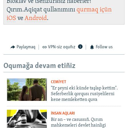
Bloklav ve tsenzurasız haberler!
Qırım.Aqiqat qullanımını
qurmaq içün
iOS
ve
Android
.
Paylaşmaq
VPN-siz oquñız
Follow us
Oqumağa devam etiñiz
CEMİYET
"Er şeyni eki künde taşlap kettim".
Seferberlik qorqusı rusiyelilerni
kene memleketten quva
İNSAN AQLARI
Bir an – ve casussıñ. Qırım
mahkemeleri devlet hainligi