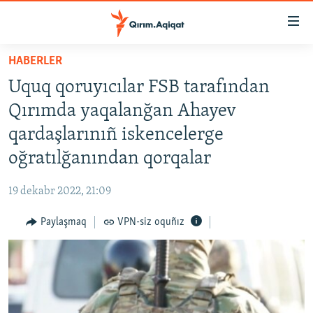
Link
açıqlığı
Esas
HABERLER
mündericege
HABERLER
Uquq qoruyıcılar FSB tarafından
qaytmaq
SİYASET
Baş
Qırımda yaqalanğan Ahayev
İQTİSADİYAT
navigatsiyağa
qardaşlarınıñ iskencelerge
qaytmaq
CEMİYET
oğratılğanından qorqalar
Qıdıruvğa
MEDENİYET
qaytmaq
19 dekabr 2022, 21:09
İNSAN AQLARI
Paylaşmaq
VPN-siz oquñız
VİDEO
SÜRET
BLOGLAR
FİKİR