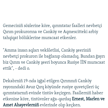
Gemeciniñ sözlerine köre, qırımtatar faalleri nevbetçi
Qırım prokurorına ve Canköy ve Aqmescitteki arbiy
tahqiqat bölüklerine muracaat etkenler.
"Amma insan aqları vekâletlisi, Canköy şeeriniñ
nevbetçi prokurorı ile bağlanıp olamadıq. Bundan ğayrı
biz Qırım ve Canköy şeeri boyunca Rusiye İİN muracaat
ettik", - dedi o.
Dekabrniñ 19-nda işğal etilgen Qırımnıñ Canköy
rayonındaki Avuz Qırq köyünde rusiye quvetçileri üç
qırımtatarnıñ evinde tintüv keçirgen. Faallerniñ haber
etkenine köre, tintüvnler ağa-qardaş
Ernest, Marlen ve
Amet Ahayevlerniñ
evlerinde olıp keçken.