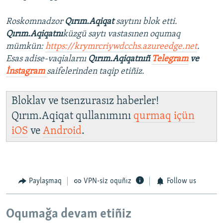
Roskomnadzor
Qırım.Aqiqat
saytını blok etti.
Qırım.Aqiqatnı
küzgü saytı vastasınen oqumaq
mümkün:
https://krymrcriywdcchs.azureedge.net
.
Esas adise-vaqialarnı
Qırım.Aqiqatnıñ
Telegram
ve
İnstagram
saifelerinden taqip etiñiz.
Bloklav ve tsenzurasız haberler!
Qırım.Aqiqat qullanımını
qurmaq içün
iOS
ve
Android
.
Paylaşmaq
VPN-siz oquñız
Follow us
Oqumağa devam etiñiz