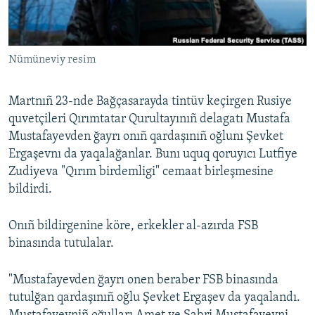
Русский
Українською
Nümüneviy resim
QOŞULIÑIZ!
Martnıñ 23-nde Bağçasarayda tintüv keçirgen Rusiye
quvetçileri Qırımtatar Qurultayınıñ delagatı Mustafa
Mustafayevden ğayrı onıñ qardaşınıñ oğlunı Şevket
RFE/RS bütün saytları
Ergaşevnı da yaqalağanlar. Bunı uquq qoruyıcı Lutfiye
Zudiyeva "Qırım birdemligi" cemaat birleşmesine
bildirdi.
Onıñ bildirgenine köre, erkekler al-azırda FSB
binasında tutulalar.
"Mustafayevden ğayrı onen beraber FSB binasında
tutulğan qardaşınıñ oğlu Şevket Ergaşev da yaqalandı.