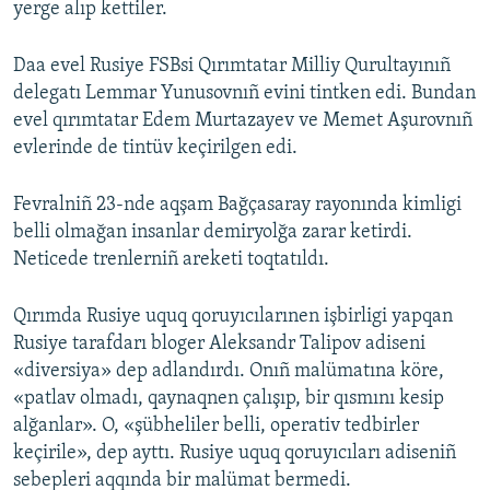
yerge alıp kettiler.
Daa evel Rusiye FSBsi Qırımtatar Milliy Qurultayınıñ
delegatı Lemmar Yunusovnıñ evini tintken edi. Bundan
evel qırımtatar Edem Murtazayev ve Memet Aşurovnıñ
evlerinde de tintüv keçirilgen edi.
Fevralniñ 23-nde aqşam Bağçasaray rayonında kimligi
belli olmağan insanlar demiryolğa zarar ketirdi.
Neticede trenlerniñ areketi toqtatıldı.
Qırımda Rusiye uquq qoruyıcılarınen işbirligi yapqan
Rusiye tarafdarı bloger Aleksandr Talipov adiseni
«diversiya» dep adlandırdı. Onıñ malümatına köre,
«patlav olmadı, qaynaqnen çalışıp, bir qısmını kesip
alğanlar». O, «şübheliler belli, operativ tedbirler
keçirile», dep ayttı. Rusiye uquq qoruyıcıları adiseniñ
sebepleri aqqında bir malümat bermedi.