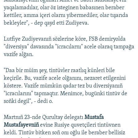
Mustafayevniñ oğulları Amet ve Sabri Mustafayevni
yaqalamadılar, olar öz isteginen babasınen beraber
kettiler, amma içeri olarnı yibermediler, olar tışarıda
bekleyler", - dep qayd etti Zudiyeva.
Lutfiye Zudiyevanıñ sözlerine köre, FSB demiryolda
"diversiya" davasında "icracılarnı" acele olaraq tampağa
vazife alğan.
"Daa bir müim şey, tintüvler raatlıq künleri bile
keçirile. Bu, vazife acele olğanını, nezaret etilgenini
köstere. Vazife mümkün qadar tez bu diversiyanıñ
"icracılarını" tapmaqtır. Menimce, bugünki tintüv de
soñki degil", - dedi o.
Martnıñ 23-nde Qurultay delegatı
Mustafa
Mustafayevniñ
evine Rusiye quvetçileri tintüvnen
keldi. Tintüv bitken soñ onı oğlu ile beraber bellisiz