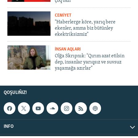
çoq oldı
CEMİYET
"Haberlerge köre, yarıq bere
ekenler, amma biz bütünley
ekektriksizmiz"
İNSAN AQLARI
Olğa Skrıpnık: "Qırım azat etilsin
dep, insanlar yarıqsız ve suvsuz
yaşamağa azırlar"
QOŞULIÑIZ!
INFO