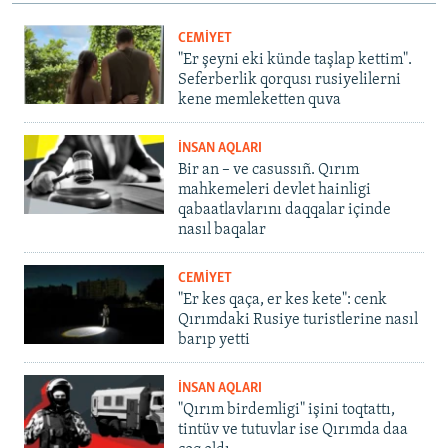
CEMİYET
"Er şeyni eki künde taşlap kettim".
Seferberlik qorqusı rusiyelilerni
kene memleketten quva
İNSAN AQLARI
Bir an – ve casussıñ. Qırım
mahkemeleri devlet hainligi
qabaatlavlarını daqqalar içinde
nasıl baqalar
CEMİYET
"Er kes qaça, er kes kete": cenk
Qırımdaki Rusiye turistlerine nasıl
barıp yetti
İNSAN AQLARI
"Qırım birdemligi" işini toqtattı,
tintüv ve tutuvlar ise Qırımda daa