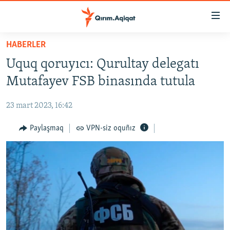
Link
açıqlığı
Esas
HABERLER
mündericege
HABERLER
Uquq qoruyıcı: Qurultay delegatı
qaytmaq
SİYASET
Baş
Mutafayev FSB binasında tutula
İQTİSADİYAT
navigatsiyağa
qaytmaq
23 mart 2023, 16:42
CEMİYET
Qıdıruvğa
MEDENİYET
Paylaşmaq
VPN-siz oquñız
qaytmaq
İNSAN AQLARI
VİDEO
SÜRET
BLOGLAR
FİKİR