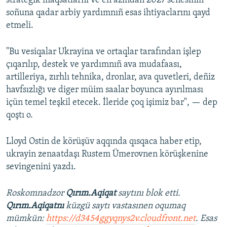
strategik maqsatlarnı ve eñ azından 2027 senesiniñ
soñuna qadar arbiy yardımnıñ esas ihtiyaclarını qayd
etmeli.
"Bu vesiqalar Ukrayina ve ortaqlar tarafından işlep
çıqarılıp, destek ve yardımnıñ ava mudafaası,
artilleriya, zırhlı tehnika, dronlar, ava quvetleri, deñiz
havfsızlığı ve diger müim saalar boyunca ayırılması
içün temel teşkil etecek. İleride çoq işimiz bar", — dep
qoştı o.
Lloyd Ostin de körüşüv aqqında qısqaca haber etip,
ukrayin zenaatdaşı Rustem Ümerovnen körüşkenine
sevingenini yazdı.
Roskomnadzor
Qırım.Aqiqat
saytını blok etti.
Qırım.Aqiqatnı
küzgü saytı vastasınen oqumaq
mümkün:
https://d3454ggyqnys2v.cloudfront.net
. Esas