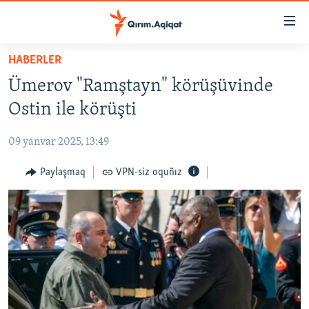
Link
açıqlığı
Esas
HABERLER
mündericege
HABERLER
Ümerov "Ramştayn" körüşüvinde
qaytmaq
SİYASET
Baş
Ostin ile körüşti
İQTİSADİYAT
navigatsiyağa
qaytmaq
09 yanvar 2025, 13:49
CEMİYET
Qıdıruvğa
MEDENİYET
Paylaşmaq
VPN-siz oquñız
qaytmaq
İNSAN AQLARI
VİDEO
SÜRET
BLOGLAR
FİKİR