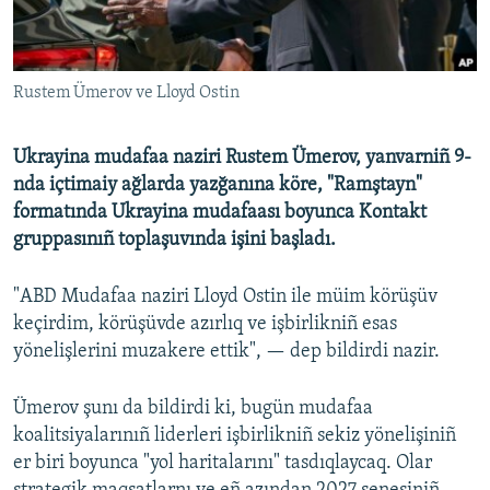
Русский
Українською
Rustem Ümerov ve Lloyd Ostin
QOŞULIÑIZ!
Ukrayina mudafaa naziri Rustem Ümerov, yanvarniñ 9-
nda içtimaiy ağlarda yazğanına köre, "Ramştayn"
formatında Ukrayina mudafaası boyunca Kontakt
RFE/RS bütün saytları
gruppasınıñ toplaşuvında işini başladı.
"ABD Mudafaa naziri Lloyd Ostin ile müim körüşüv
keçirdim, körüşüvde azırlıq ve işbirlikniñ esas
yönelişlerini muzakere ettik", — dep bildirdi nazir.
Ümerov şunı da bildirdi ki, bugün mudafaa
koalitsiyalarınıñ liderleri işbirlikniñ sekiz yönelişiniñ
er biri boyunca "yol haritalarını" tasdıqlaycaq. Olar