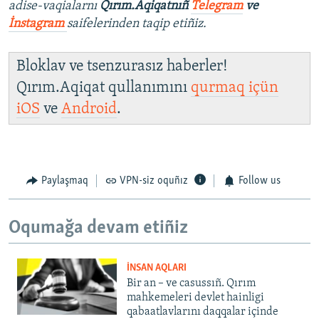
adise-vaqialarnı
Qırım.Aqiqatnıñ
Telegram
ve
İnstagram
saifelerinden taqip etiñiz.
Bloklav ve tsenzurasız haberler!
Qırım.Aqiqat qullanımını
qurmaq içün
iOS
ve
Android
.
Paylaşmaq
VPN-siz oquñız
Follow us
Oqumağa devam etiñiz
İNSAN AQLARI
Bir an – ve casussıñ. Qırım
mahkemeleri devlet hainligi
qabaatlavlarını daqqalar içinde