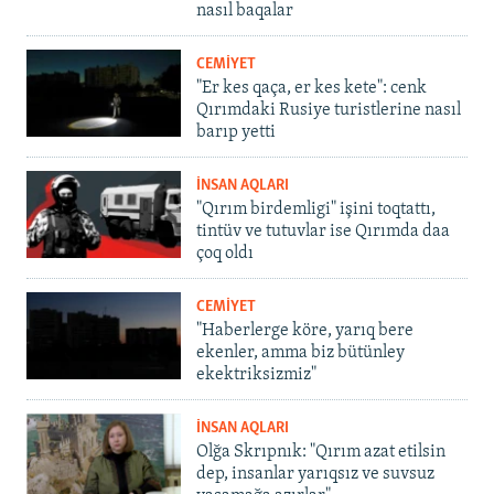
nasıl baqalar
CEMİYET
"Er kes qaça, er kes kete": cenk
Qırımdaki Rusiye turistlerine nasıl
barıp yetti
İNSAN AQLARI
"Qırım birdemligi" işini toqtattı,
tintüv ve tutuvlar ise Qırımda daa
çoq oldı
CEMİYET
"Haberlerge köre, yarıq bere
ekenler, amma biz bütünley
ekektriksizmiz"
İNSAN AQLARI
Olğa Skrıpnık: "Qırım azat etilsin
dep, insanlar yarıqsız ve suvsuz