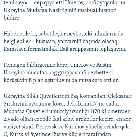
teminley», – dep qayd etti Umerov, onıñ aytqanlarını
Ukrayina Mudafaa Nazirliginiñ matbuat hızmeti
bildire.
Haber etile ki, subetdeşler nevbetteki adımlarnı da
belgilediler – hususan, yanvarniñ başında olacaq
Ramştayn formatındaki Bağ gruppasınıñ toplaşuvını.
Pentagon bildirgenine köre, Umerov ve Austin
Ukrayina mudafaa bağ gruppasınıñ nevbetteki
körüşüviniñ planlaştırıluvını da muzakere ettiler.
Ukrayina Silâlı Quvetleriniñ Baş Komandanı Oleksandr
Sırskıynıñ aytqanına köre, dekabrniñ 17-ne qadar
Mudafaa Quvetleri umumiy uzunlığı 1170 kilometrden
ziyade olğan cebede faal arbiy areketler keçire, eñ zor
vaziyet şimdi Pokrovsk ve Kurahov yönelişlerinde qala.
O, Kursk vilâyetinde Rusiye küçleri tarafından