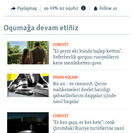
Paylaşmaq
VPN-siz oquñız
Follow us
Oqumağa devam etiñiz
CEMİYET
"Er şeyni eki künde taşlap kettim".
Seferberlik qorqusı rusiyelilerni
kene memleketten quva
İNSAN AQLARI
Bir an – ve casussıñ. Qırım
mahkemeleri devlet hainligi
qabaatlavlarını daqqalar içinde
nasıl baqalar
CEMİYET
"Er kes qaça, er kes kete": cenk
Qırımdaki Rusiye turistlerine nasıl