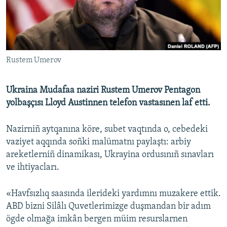
Русский
Українською
Rustem Umerov
QOŞULIÑIZ!
Ukraina Mudafaa naziri Rustem Umerov Pentagon
yolbaşçısı Lloyd Austinnen telefon vastasınen laf etti.
RFE/RS bütün saytları
Nazirniñ aytqanına köre, subet vaqtında o, cebedeki
vaziyet aqqında soñki malümatnı paylaştı: arbiy
areketlerniñ dinamikası, Ukrayina ordusınıñ sınavları
ve ihtiyacları.
«Havfsızlıq saasında ilerideki yardımnı muzakere ettik.
ABD bizni Silâlı Quvetlerimizge duşmandan bir adım
ögde olmağa imkân bergen müim resurslarnen