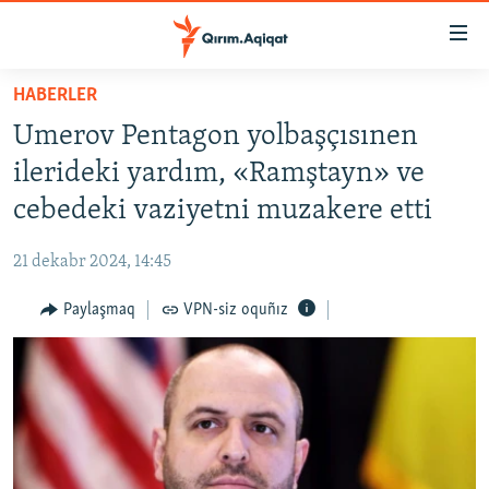
Link
açıqlığı
Esas
HABERLER
mündericege
HABERLER
Umerov Pentagon yolbaşçısınen
qaytmaq
SİYASET
Baş
ilerideki yardım, «Ramştayn» ve
İQTİSADİYAT
navigatsiyağa
cebedeki vaziyetni muzakere etti
qaytmaq
CEMİYET
Qıdıruvğa
21 dekabr 2024, 14:45
MEDENİYET
qaytmaq
Paylaşmaq
VPN-siz oquñız
İNSAN AQLARI
VİDEO
SÜRET
BLOGLAR
FİKİR