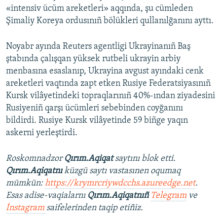
«intensiv ücüm areketleri» aqqında, şu cümleden
Şimaliy Koreya ordusınıñ bölükleri qullanılğanını ayttı.
Noyabr ayında Reuters agentligi Ukrayinanıñ Baş
ştabında çalışqan yüksek rutbeli ukrayin arbiy
menbasına esaslanıp, Ukrayina avgust ayındaki cenk
areketleri vaqtında zapt etken Rusiye Federatsiyasınıñ
Kursk vilâyetindeki topraqlarınıñ 40%-ından ziyadesini
Rusiyeniñ qarşı ücümleri sebebinden coyğanını
bildirdi. Rusiye Kursk vilâyetinde 59 biñge yaqın
askerni yerleştirdi.
Roskomnadzor
Qırım.Aqiqat
saytını blok etti.
Qırım.Aqiqatnı
küzgü saytı vastasınen oqumaq
mümkün:
https://krymrcriywdcchs.azureedge.net
.
Esas adise-vaqialarnı
Qırım.Aqiqatnıñ
Telegram
ve
İnstagram
saifelerinden taqip etiñiz.