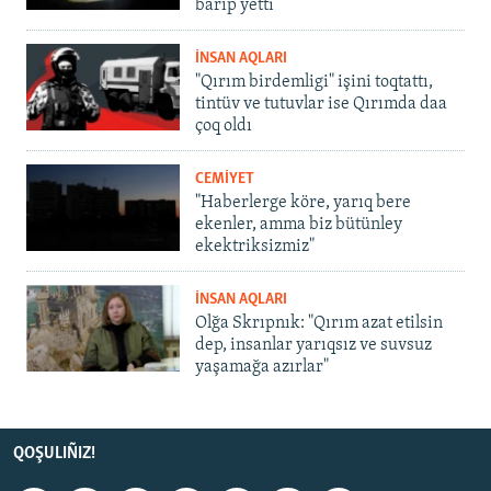
barıp yetti
İNSAN AQLARI
"Qırım birdemligi" işini toqtattı,
tintüv ve tutuvlar ise Qırımda daa
çoq oldı
CEMİYET
"Haberlerge köre, yarıq bere
ekenler, amma biz bütünley
ekektriksizmiz"
İNSAN AQLARI
Olğa Skrıpnık: "Qırım azat etilsin
dep, insanlar yarıqsız ve suvsuz
yaşamağa azırlar"
QOŞULIÑIZ!