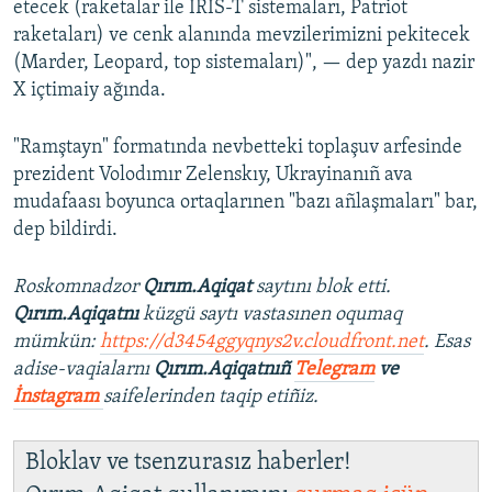
etecek (raketalar ile IRIS-T sistemaları, Patriot
raketaları) ve cenk alanında mevzilerimizni pekitecek
(Marder, Leopard, top sistemaları)", — dep yazdı nazir
X içtimaiy ağında.
"Ramştayn" formatında nevbetteki toplaşuv arfesinde
prezident Volodımır Zelenskıy, Ukrayinanıñ ava
mudafaası boyunca ortaqlarınen "bazı añlaşmaları" bar,
dep bildirdi.
Roskomnadzor
Qırım.Aqiqat
saytını blok etti.
Qırım.Aqiqatnı
küzgü saytı vastasınen oqumaq
mümkün:
https://d3454ggyqnys2v.cloudfront.net
. Esas
adise-vaqialarnı
Qırım.Aqiqatnıñ
Telegram
ve
İnstagram
saifelerinden taqip etiñiz.
Bloklav ve tsenzurasız haberler!