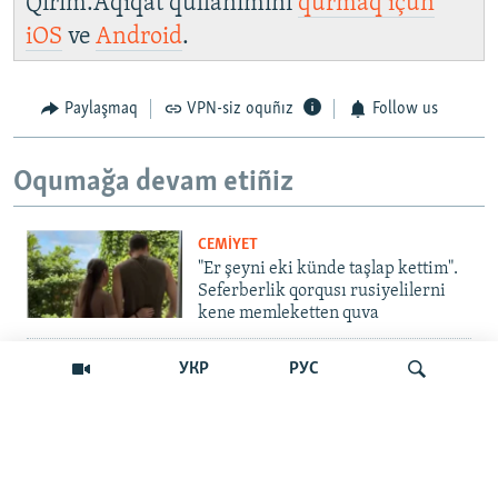
Qırım.Aqiqat qullanımını
qurmaq içün
iOS
ve
Android
.
Paylaşmaq
VPN-siz oquñız
Follow us
Oqumağa devam etiñiz
CEMİYET
"Er şeyni eki künde taşlap kettim".
Seferberlik qorqusı rusiyelilerni
kene memleketten quva
İNSAN AQLARI
УКР
РУС
Bir an – ve casussıñ. Qırım
mahkemeleri devlet hainligi
qabaatlavlarını daqqalar içinde
nasıl baqalar
Qıdırmaq