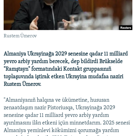
Русский
Українською
Rustem Ümerov
QOŞULIÑIZ!
Almaniya Ukrayinağa 2029 senesine qadar 11 milliard
yevro arbiy yardım berecek, dep bildirdi Brükselde
RFE/RS bütün saytları
"Ramştayn" formatındaki Kontakt gruppasınıñ
toplaşuvında iştirak etken Ukrayina mudafaa naziri
Rustem Ümerov.
"Almaniyanıñ halqına ve ükümetine, hususan
zenaatdaşım nazir Pistoriusqa, Ukrayinağa 2029
senesine qadar 11 milliard yevro arbiy yardım
ayırılmasını ilân etkeni içün minnetdarım. 2025 senesi
Almaniya yeminlevi kökümizni qorumağa yardım