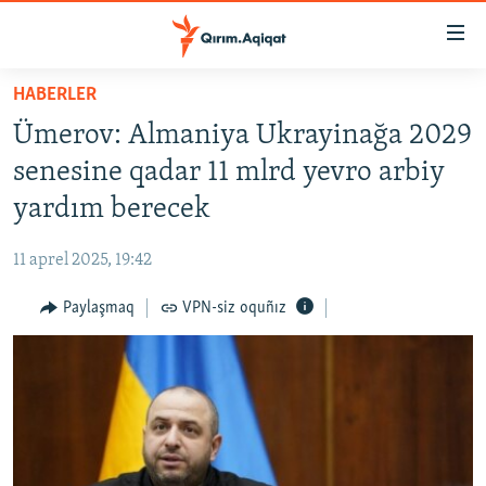
Link
açıqlığı
Esas
HABERLER
mündericege
HABERLER
Ümerov: Almaniya Ukrayinağa 2029
qaytmaq
SİYASET
Baş
senesine qadar 11 mlrd yevro arbiy
İQTİSADİYAT
navigatsiyağa
yardım berecek
qaytmaq
CEMİYET
Qıdıruvğa
11 aprel 2025, 19:42
MEDENİYET
qaytmaq
Paylaşmaq
VPN-siz oquñız
İNSAN AQLARI
VİDEO
SÜRET
BLOGLAR
FİKİR