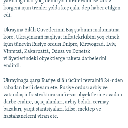
yaralanğanlar yoq, demiryol infraterkibi ise zaraz
körgeni içün trenler yolda keç qala, dep haber etilgen
edi.
Ukrayina Silâlı Quvetleriniñ Baş ştabınıñ malümatına
köre, Ukrayinanıñ naqliyat infratekrkibini yoq etmek
içün tünevin Rusiye ordusı Dnipro, Kirovograd, Lviv,
Vinnıtsâ, Zakarpattâ, Odesa ve Donetsk
vilâyetlerindeki obyektlerge raketa darbelerini
endirdi.
Ukrayinağa qarşı Rusiye silâlı ücümi fevralniñ 24-nden
sabadan berli devam ete. Rusiye ordusı arbiy ve
vatandaş infrastrukturasınıñ esas obyektlerine avadan
darbe endire, uçaq alanları, arbiy bölük, cermay
bazaları, yaqıt stantsiyaları, kilse, mektep ve
hastahanelerni viran ete.