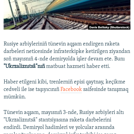
Русский
Українською
QOŞULIÑIZ!
Rusiye arbiyleriniñ tünevin aqşam endirgen raketa
darbeleri neticesinde infraterkipke ketirilgen ziyandan
soñ mayısnıñ 4-nde demiryolda işler devam ete. Bunı
RFE/RS bütün saytları
"Ukrzaliznıtsâ"nıñ
matbuat hazmeti haber etti.
Haber etilgeni kibi, trenlerniñ episi qaytnay, keçikme
cedveli ile ise taşıyıcınıñ
Facebook
saifesinde tanışmaq
mümkün.
Tünevin aqşam, mayısnıñ 3-nde, Rusiye arbiyleri altı
"Ukrzaliznıtsâ" stantsiyasına raketa darbelerini
endirdi. Demiryol hadimleri ve yolcular arasında