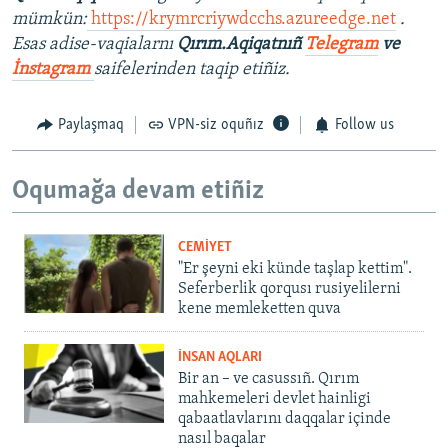
mümkün:
https://krymrcriywdcchs.azureedge.net
.
Esas adise-vaqialarnı
Qırım.Aqiqatnıñ
Telegram
ve
İnstagram
saifelerinden taqip etiñiz.
Paylaşmaq
VPN-siz oquñız
Follow us
Oqumağa devam etiñiz
CEMİYET
"Er şeyni eki künde taşlap kettim".
Seferberlik qorqusı rusiyelilerni
kene memleketten quva
İNSAN AQLARI
Bir an – ve casussıñ. Qırım
mahkemeleri devlet hainligi
qabaatlavlarını daqqalar içinde
nasıl baqalar