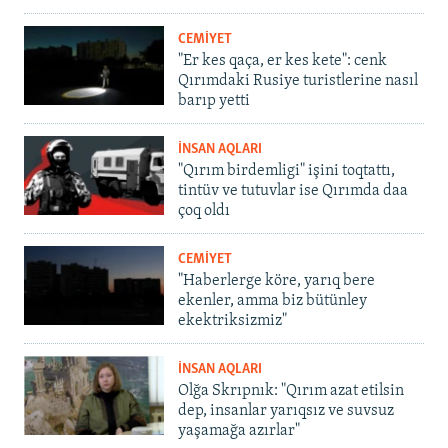
CEMİYET
"Er kes qaça, er kes kete": cenk
Qırımdaki Rusiye turistlerine nasıl
barıp yetti
İNSAN AQLARI
"Qırım birdemligi" işini toqtattı,
tintüv ve tutuvlar ise Qırımda daa
çoq oldı
CEMİYET
"Haberlerge köre, yarıq bere
ekenler, amma biz bütünley
ekektriksizmiz"
İNSAN AQLARI
Olğa Skrıpnık: "Qırım azat etilsin
dep, insanlar yarıqsız ve suvsuz
yaşamağa azırlar"