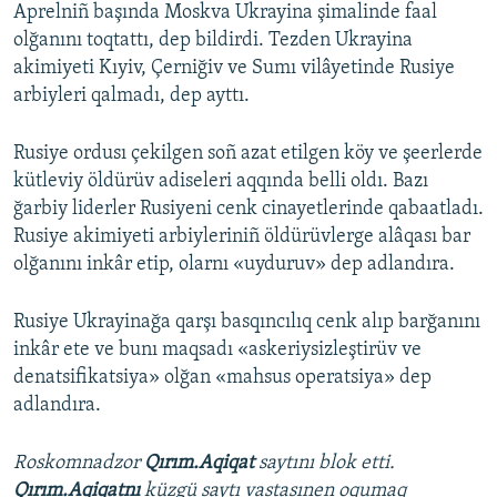
Aprelniñ başında Moskva Ukrayina şimalinde faal
olğanını toqtattı, dep bildirdi. Tezden Ukrayina
akimiyeti Kıyiv, Çerniğiv ve Sumı vilâyetinde Rusiye
arbiyleri qalmadı, dep ayttı.
Rusiye ordusı çekilgen soñ azat etilgen köy ve şeerlerde
kütleviy öldürüv adiseleri aqqında belli oldı. Bazı
ğarbiy liderler Rusiyeni cenk cinayetlerinde qabaatladı.
Rusiye akimiyeti arbiyleriniñ öldürüvlerge alâqası bar
olğanını inkâr etip, olarnı «uyduruv» dep adlandıra.
Rusiye Ukrayinağa qarşı basqıncılıq cenk alıp barğanını
inkâr ete ve bunı maqsadı «askeriysizleştirüv ve
denatsifikatsiya» olğan «mahsus operatsiya» dep
adlandıra.
Roskomnadzor
Qırım.Aqiqat
saytını blok etti.
Qırım.Aqiqatnı
küzgü saytı vastasınen oqumaq