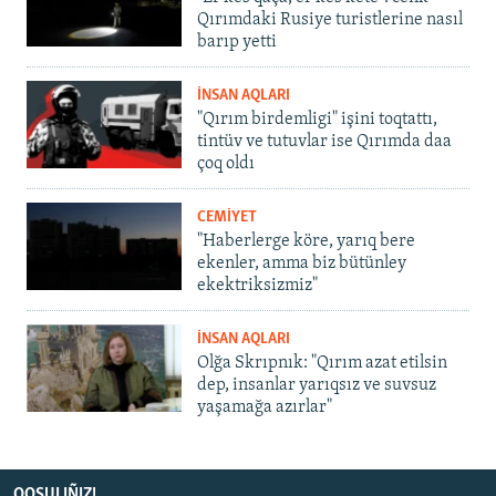
Qırımdaki Rusiye turistlerine nasıl
barıp yetti
İNSAN AQLARI
"Qırım birdemligi" işini toqtattı,
tintüv ve tutuvlar ise Qırımda daa
çoq oldı
CEMİYET
"Haberlerge köre, yarıq bere
ekenler, amma biz bütünley
ekektriksizmiz"
İNSAN AQLARI
Olğa Skrıpnık: "Qırım azat etilsin
dep, insanlar yarıqsız ve suvsuz
yaşamağa azırlar"
QOŞULIÑIZ!