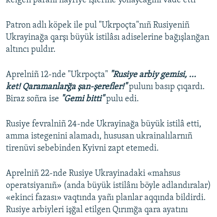
kelgen paranı hayriye işlerine yollaycağını vade etti
Patron adlı köpek ile pul "Ukrpoçta"nıñ Rusiyeniñ
Ukrayinağa qarşı büyük istilâsı adiselerine bağışlanğan
altıncı puldır.
Aprelniñ 12-nde "Ukrpoçta"
"Rusiye arbiy gemisi, ...
ket! Qaramanlarğa şan-şerefler!"
pulunı basıp çıqardı.
Biraz soñra ise
"Gemi bitti"
pulu edi.
Rusiye fevralniñ 24-nde Ukrayinağa büyük istilâ etti,
amma istegenini alamadı, hususan ukrainalılarnıñ
tirenüvi sebebinden Kyivni zapt etemedi.
Aprelniñ 22-nde Rusiye Ukrayinadaki «mahsus
operatsiyanıñ» (anda büyük istilânı böyle adlandıralar)
«ekinci fazası» vaqtında yañı planlar aqqında bildirdi.
Rusiye arbiyleri işğal etilgen Qırımğa qara ayatını