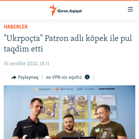
Link
açıqlığı
Esas
HABERLER
mündericege
HABERLER
"Ukrpoçta" Patron adlı köpek ile pul
qaytmaq
SİYASET
Baş
taqdim etti
İQTİSADİYAT
navigatsiyağa
qaytmaq
01 sentâbr 2022, 18:11
CEMİYET
Qıdıruvğa
MEDENİYET
Paylaşmaq
VPN-siz oquñız
qaytmaq
İNSAN AQLARI
VİDEO
SÜRET
BLOGLAR
FİKİR