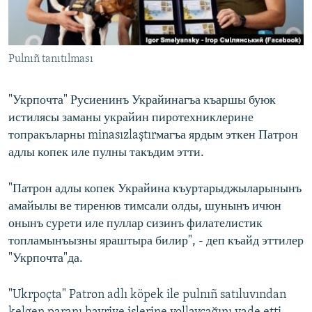
Русский
Українською
Pulnıñ tanıtılması
QOŞULIÑIZ!
"Укрпочта" Русиенинъ Украйинагъа къаршы буюк
истилясы заманы украйин пиротехниклерине
топракъларны minasızlaştırмагъа ярдым эткен Патрон
RFE/RS bütün saytları
адлы копек иле пулны такъдим этти.
"Патрон адлы копек Украйина къуртарыджыларынынъ
амайылы ве тиренюв тимсали олды, шунынъ ичюн
онынъ сурети иле пуллар сизинъ филателистик
топламынъызны яраштыра билир", - деп къайд эттилер
"Укрпочта"да.
"Ukrpoçta" Patron adlı köpek ile pulnıñ satıluvından