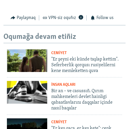
Paylaşmaq
VPN-siz oquñız
Follow us
Oqumağa devam etiñiz
CEMİYET
"Er şeyni eki künde taşlap kettim".
Seferberlik qorqusı rusiyelilerni
kene memleketten quva
İNSAN AQLARI
Bir an – ve casussıñ. Qırım
mahkemeleri devlet hainligi
qabaatlavlarını daqqalar içinde
nasıl baqalar
CEMİYET
"Er kes qaça, er kes kete": cenk