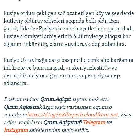
Rusiye ordusı çekilgen soñ azat etilgen köy ve şeerlerde
kütleviy öldürüv adiseleri aqqında belli oldı. Bazı
ğarbiy liderler Rusiyeni cenk cinayetlerinde qabaatladı.
Rusiye akimiyeti arbiyleriniñ öldürüvlerge alâqası bar
olğanını inkâr etip, olarnı «uyduruv» dep adlandıra.
Rusiye Ukrayinağa qarşı basqıncılıq cenk alıp barğanını
inkâr ete ve bunı maqsadı «askeriysizleştirüv ve
denatsifikatsiya» olğan «mahsus operatsiya» dep
adlandıra.
Roskomnadzor
Qırım.Aqiqat
saytını blok etti.
Qırım.Aqiqatnı
küzgü saytı vastasınen oqumaq
mümkün:
https://d1ug5n8f9xpr1h.cloudfront.net
. Esas
adise-vaqialarnı
Qırım.Aqiqatnıñ
Telegram
ve
İnstagram
saifelerinden taqip etiñiz.