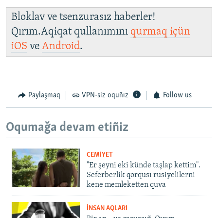
Bloklav ve tsenzurasız haberler!
Qırım.Aqiqat qullanımını
qurmaq içün
iOS
ve
Android
.
Paylaşmaq
VPN-siz oquñız
Follow us
Oqumağa devam etiñiz
CEMİYET
"Er şeyni eki künde taşlap kettim".
Seferberlik qorqusı rusiyelilerni
kene memleketten quva
İNSAN AQLARI