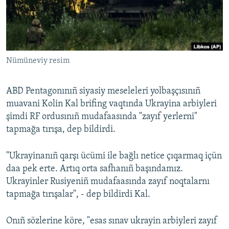
Русский
Українською
Nümüneviy resim
QOŞULIÑIZ!
ABD Pentagonınıñ siyasiy meseleleri yolbaşçısınıñ
muavani Kolin Kal brifing vaqtında Ukrayina arbiyleri
RFE/RS bütün saytları
şimdi RF ordusınıñ mudafaasında "zayıf yerlerni"
tapmağa tırışa, dep bildirdi.
"Ukrayinanıñ qarşı ücümi ile bağlı netice çıqarmaq içün
daa pek erte. Artıq orta safhanıñ başındamız.
Ukrayinler Rusiyeniñ mudafaasında zayıf noqtalarnı
tapmağa tırışalar", - dep bildirdi Kal.
Onıñ sözlerine köre, "esas sınav ukrayin arbiyleri zayıf