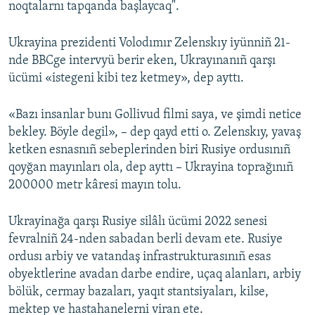
noqtalarnı tapqanda başlaycaq".
Ukrayina prezidenti Volodımır Zelenskıy iyünniñ 21-
nde BBCge intervyü berir eken, Ukrayınanıñ qarşı
ücümi «istegeni kibi tez ketmey», dep ayttı.
«Bazı insanlar bunı Gollivud filmi saya, ve şimdi netice
bekley. Böyle degil», – dep qayd etti o. Zelenskıy, yavaş
ketken esnasnıñ sebeplerinden biri Rusiye ordusınıñ
qoyğan mayınları ola, dep ayttı – Ukrayina toprağınıñ
200000 metr kâresi mayın tolu.
Ukrayinağa qarşı Rusiye silâlı ücümi 2022 senesi
fevralniñ 24-nden sabadan berli devam ete. Rusiye
ordusı arbiy ve vatandaş infrastrukturasınıñ esas
obyektlerine avadan darbe endire, uçaq alanları, arbiy
bölük, cermay bazaları, yaqıt stantsiyaları, kilse,
mektep ve hastahanelerni viran ete.