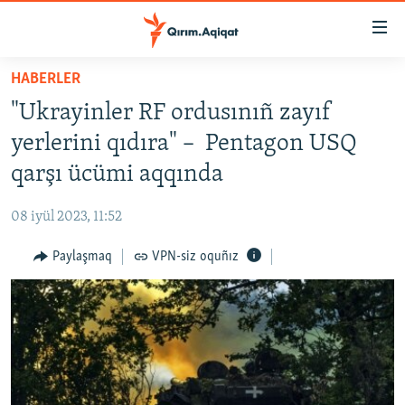
Link
açıqlığı
Esas
HABERLER
mündericege
HABERLER
"Ukrayinler RF ordusınıñ zayıf
qaytmaq
SİYASET
Baş
yerlerini qıdıra" – Pentagon USQ
İQTİSADİYAT
navigatsiyağa
qarşı ücümi aqqında
qaytmaq
CEMİYET
Qıdıruvğa
08 iyül 2023, 11:52
MEDENİYET
qaytmaq
Paylaşmaq
VPN-siz oquñız
İNSAN AQLARI
VİDEO
SÜRET
BLOGLAR
FİKİR