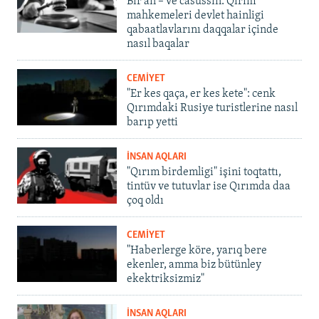
Bir an – ve casussıñ. Qırım
mahkemeleri devlet hainligi
qabaatlavlarını daqqalar içinde
nasıl baqalar
CEMİYET
"Er kes qaça, er kes kete": cenk
Qırımdaki Rusiye turistlerine nasıl
barıp yetti
İNSAN AQLARI
"Qırım birdemligi" işini toqtattı,
tintüv ve tutuvlar ise Qırımda daa
çoq oldı
CEMİYET
"Haberlerge köre, yarıq bere
ekenler, amma biz bütünley
ekektriksizmiz"
İNSAN AQLARI