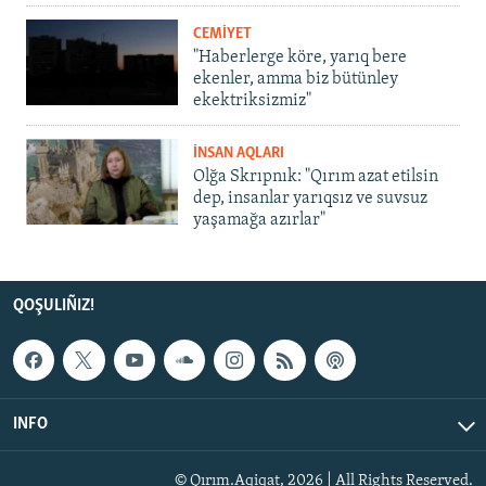
CEMİYET
"Haberlerge köre, yarıq bere
ekenler, amma biz bütünley
ekektriksizmiz"
İNSAN AQLARI
Olğa Skrıpnık: "Qırım azat etilsin
dep, insanlar yarıqsız ve suvsuz
yaşamağa azırlar"
QOŞULIÑIZ!
INFO
© Qırım.Aqiqat, 2026 | All Rights Reserved.