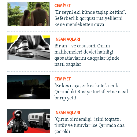
CEMİYET
"Er şeyni eki künde taşlap kettim".
Seferberlik qorqusı rusiyelilerni
kene memleketten quva
İNSAN AQLARI
Bir an – ve casussıñ. Qırım
mahkemeleri devlet hainligi
qabaatlavlarını daqqalar içinde
nasıl baqalar
CEMİYET
"Er kes qaça, er kes kete": cenk
Qırımdaki Rusiye turistlerine nasıl
barıp yetti
İNSAN AQLARI
"Qırım birdemligi" işini toqtattı,
tintüv ve tutuvlar ise Qırımda daa
çoq oldı