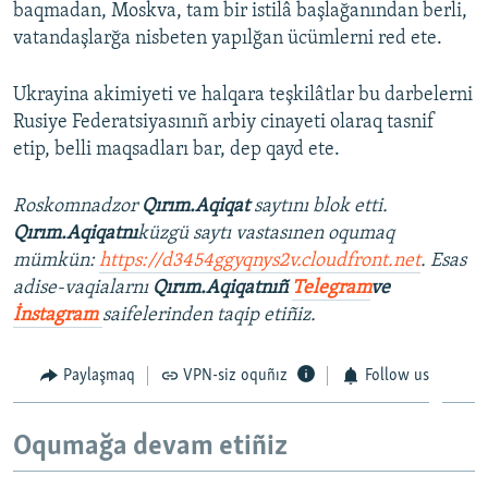
baqmadan, Moskva, tam bir istilâ başlağanından berli,
vatandaşlarğa nisbeten yapılğan ücümlerni red ete.
Ukrayina akimiyeti ve halqara teşkilâtlar bu darbelerni
Rusiye Federatsiyasınıñ arbiy cinayeti olaraq tasnif
etip, belli maqsadları bar, dep qayd ete.
Roskomnadzor
Qırım.Aqiqat
saytını blok etti.
Qırım.Aqiqatnı
küzgü saytı vastasınen oqumaq
mümkün:
https://d3454ggyqnys2v.cloudfront.net
. Esas
adise-vaqialarnı
Qırım.Aqiqatnıñ
Telegram
ve
İnstagram
saifelerinden taqip etiñiz.
Paylaşmaq
VPN-siz oquñız
Follow us
Oqumağa devam etiñiz