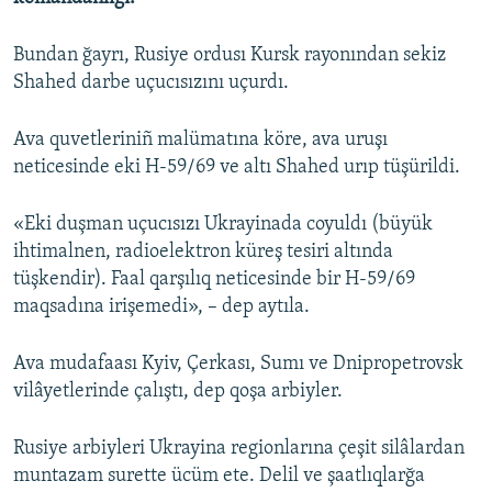
Русский
Bundan ğayrı, Rusiye ordusı Kursk rayonından sekiz
Українською
Shahed darbe uçucısızını uçurdı.
QOŞULIÑIZ!
Ava quvetleriniñ malümatına köre, ava uruşı
neticesinde eki H-59/69 ve altı Shahed urıp tüşürildi.
«Eki duşman uçucısızı Ukrayinada coyuldı (büyük
RFE/RS bütün saytları
ihtimalnen, radioelektron küreş tesiri altında
tüşkendir). Faal qarşılıq neticesinde bir H-59/69
maqsadına irişemedi», – dep aytıla.
Ava mudafaası Kyiv, Çerkası, Sumı ve Dnipropetrovsk
vilâyetlerinde çalıştı, dep qoşa arbiyler.
Rusiye arbiyleri Ukrayina regionlarına çeşit silâlardan
muntazam surette ücüm ete. Delil ve şaatlıqlarğa