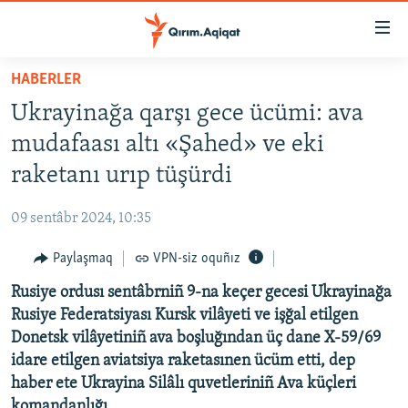
Link
açıqlığı
Esas
HABERLER
mündericege
HABERLER
Ukrayinağa qarşı gece ücümi: ava
qaytmaq
SİYASET
Baş
mudafaası altı «Şahed» ve eki
İQTİSADİYAT
navigatsiyağa
raketanı urıp tüşürdi
qaytmaq
CEMİYET
Qıdıruvğa
09 sentâbr 2024, 10:35
MEDENİYET
qaytmaq
Paylaşmaq
VPN-siz oquñız
İNSAN AQLARI
Rusiye ordusı sentâbrniñ 9-na keçer gecesi Ukrayinağa
VİDEO
Rusiye Federatsiyası Kursk vilâyeti ve işğal etilgen
SÜRET
Donetsk vilâyetiniñ ava boşluğından üç dane X-59/69
BLOGLAR
idare etilgen aviatsiya raketasınen ücüm etti, dep
haber ete Ukrayina Silâlı quvetleriniñ Ava küçleri
FİKİR
komandanlığı.