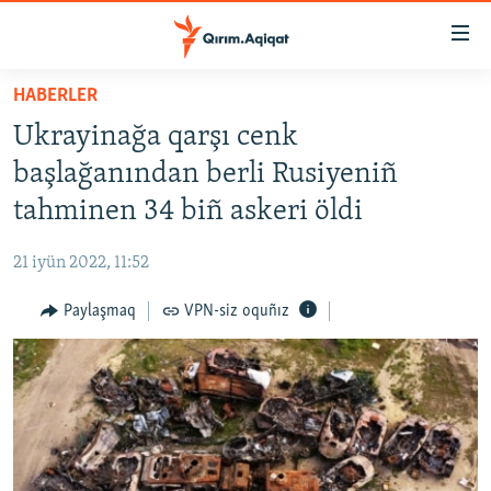
Link
açıqlığı
Esas
HABERLER
mündericege
HABERLER
Ukrayinağa qarşı cenk
qaytmaq
SİYASET
Baş
başlağanından berli Rusiyeniñ
İQTİSADİYAT
navigatsiyağa
tahminen 34 biñ askeri öldi
qaytmaq
CEMİYET
Qıdıruvğa
21 iyün 2022, 11:52
MEDENİYET
qaytmaq
Paylaşmaq
VPN-siz oquñız
İNSAN AQLARI
VİDEO
SÜRET
BLOGLAR
FİKİR