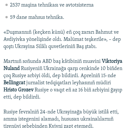
2537 maşina tehnikası ve avtotsisterna
59 dane mahsus tehnika.
«Duşmannıñ (keçken künü) eñ çoq zararı Bahmut ve
Avdiyivka yönelişinde oldı. Malümat teşkerile», – dep
qoştı Ukrayina Silâlı quvetleriniñ Baş ştabı.
Martnıñ soñunda ABD baş kâtibiniñ muavini
Viktoriya
Nuland
Rusiyeniñ Ukrainağa qarşı cenkinde 10 biñden
çoq Rusiye arbiyi öldi, dep bildirdi. Aprelniñ 15-nde
Bellingcat
jurnalist tedqiqatları leyhasınıñ müdiri
Hristo Grozev
Rusiye o vaqıt eñ az 16 biñ arbiyini ğayıp
etti, dep bildirdi.
Rusiye fevralniñ 24-nde Ukrayinağa büyük istilâ etti,
amma istegenini alamadı, hususan ukrainalılarnıñ
tirenüvi sebebinden Kyivni zapt etemedi.