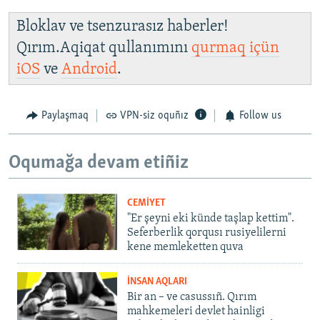
Bloklav ve tsenzurasız haberler!
Qırım.Aqiqat qullanımını
qurmaq içün
iOS
ve
Android
.
Paylaşmaq
VPN-siz oquñız
Follow us
Oqumağa devam etiñiz
CEMİYET
"Er şeyni eki künde taşlap kettim".
Seferberlik qorqusı rusiyelilerni
kene memleketten quva
İNSAN AQLARI
Bir an – ve casussıñ. Qırım
mahkemeleri devlet hainligi