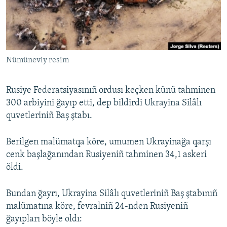
Русский
Українською
Nümüneviy resim
QOŞULIÑIZ!
Rusiye Federatsiyasınıñ ordusı keçken künü tahminen
300 arbiyini ğayıp etti, dep bildirdi Ukrayina Silâlı
RFE/RS bütün saytları
quvetleriniñ Baş ştabı.
Berilgen malümatqa köre, umumen Ukrayinağa qarşı
cenk başlağanından Rusiyeniñ tahminen 34,1 askeri
öldi.
Bundan ğayrı, Ukrayina Silâlı quvetleriniñ Baş ştabınıñ
malümatına köre, fevralniñ 24-nden Rusiyeniñ
ğayıpları böyle oldı: