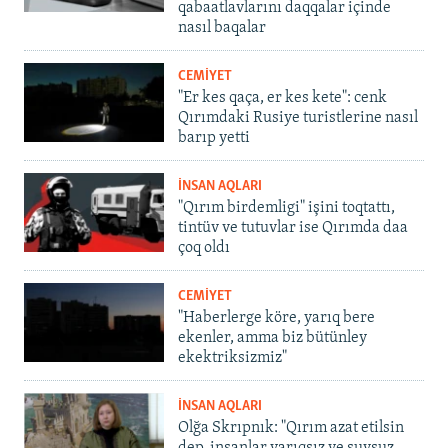
qabaatlavlarını daqqalar içinde
nasıl baqalar
CEMİYET
"Er kes qaça, er kes kete": cenk
Qırımdaki Rusiye turistlerine nasıl
barıp yetti
İNSAN AQLARI
"Qırım birdemligi" işini toqtattı,
tintüv ve tutuvlar ise Qırımda daa
çoq oldı
CEMİYET
"Haberlerge köre, yarıq bere
ekenler, amma biz bütünley
ekektriksizmiz"
İNSAN AQLARI
Olğa Skrıpnık: "Qırım azat etilsin