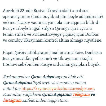
Aprelniñ 22-nde Rusiye Ukrayinadaki «mahsus
operatsiyanıñ» (anda büyük istilânı böyle adlandıralar)
«ekinci fazası» vaqtında yañı planlar aqqında bildirdi.
Rusiye arbiyleri işğal etilgen Qırımğa qara ayatını
temin etmek ve Pridnestrovyege çıqmaq içün Donbas
ve cenübiy Ukrayinanı kontrol altına almağa niyetlene.
Faqat, ğarbiy istihbaratnıñ malümatına köre, Donbasta
Rusiye muvafaqiyetli sıñırlı ve Ukrayinanıñ küçlü
tirenüvi sebebinden Rusiye ordusınıñ ğayıpları büyük.
Roskomnadzor
Qırım.Aqiqat
saytını blok etti.
Qırım.Aqiqatnı
küzgü saytı vastasınen oqumaq
mümkün:
https://krymrcriywdcchs.azureedge.net
.
Esas adise-vaqialarnı
Qırım.Aqiqatnıñ
Telegram
ve
İnstagram
saifelerinden taqip etiñiz.