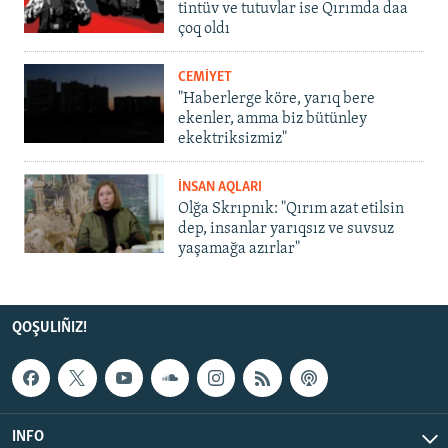
tintüv ve tutuvlar ise Qırımda daa
çoq oldı
CEMİYET
"Haberlerge köre, yarıq bere
ekenler, amma biz bütünley
ekektriksizmiz"
İNSAN AQLARI
Olğa Skrıpnık: "Qırım azat etilsin
dep, insanlar yarıqsız ve suvsuz
yaşamağa azırlar"
QOŞULIÑIZ!
INFO