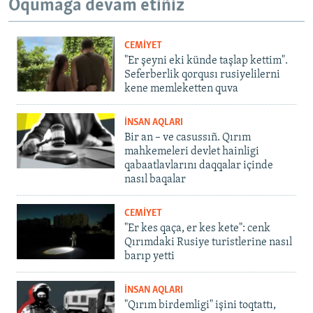
Oqumağa devam etiñiz
CEMİYET
"Er şeyni eki künde taşlap kettim".
Seferberlik qorqusı rusiyelilerni
kene memleketten quva
İNSAN AQLARI
Bir an – ve casussıñ. Qırım
mahkemeleri devlet hainligi
qabaatlavlarını daqqalar içinde
nasıl baqalar
CEMİYET
"Er kes qaça, er kes kete": cenk
Qırımdaki Rusiye turistlerine nasıl
barıp yetti
İNSAN AQLARI
"Qırım birdemligi" işini toqtattı,