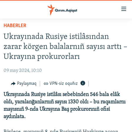
Link
açıqlığı
Esas
HABERLER
mündericege
HABERLER
Ukrayınada Rusiye istilâsından
qaytmaq
SİYASET
Baş
zarar körgen balalarnıñ sayısı arttı –
İQTİSADİYAT
navigatsiyağa
Ukrayına prokurorları
qaytmaq
CEMİYET
Qıdıruvğa
09 may 2024, 10:10
MEDENİYET
qaytmaq
Paylaşmaq
VPN-siz oquñız
İNSAN AQLARI
Ukrayınada Rusiye istilâsı sebebinden 546 bala elâk
VİDEO
oldı, yaralanğanlarnıñ sayısı 1330 oldı – bu raqamlarnı
SÜRET
mayısnıñ 9-nda Ukrayına Baş prokurorınıñ ofisi
BLOGLAR
aydınlata.
FİKİR