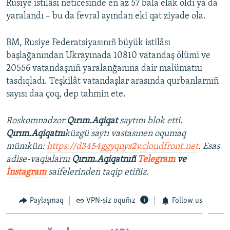
Rusiye istilâsı neticesinde eñ az 57 bala elâk oldı ya da
yaralandı – bu da fevral ayından eki qat ziyade ola.
BM, Rusiye Federatsiyasınıñ büyük istilâsı
başlağanından Ukrayınada 10810 vatandaş ölümi ve
20556 vatandaşnıñ yaralanğanına dair malümatnı
tasdıqladı. Teşkilât vatandaşlar arasında qurbanlarnıñ
sayısı daa çoq, dep tahmin ete.
Roskomnadzor
Qırım.Aqiqat
saytını blok etti.
Qırım.Aqiqatnı
küzgü saytı vastasınen oqumaq
mümkün:
https://d3454ggyqnys2v.cloudfront.net
. Esas
adise-vaqialarnı
Qırım.Aqiqatnıñ
Telegram
ve
İnstagram
saifelerinden taqip etiñiz.
Paylaşmaq
VPN-siz oquñız
Follow us