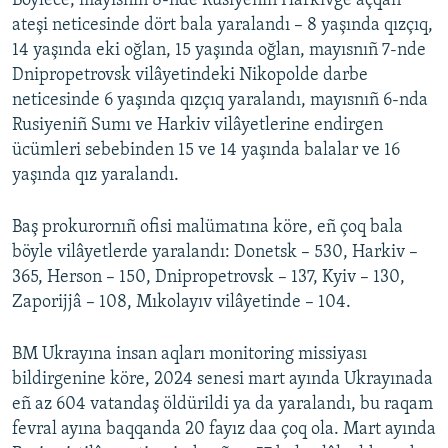
Böylece, mayısnıñ 8-nde Rusiyeniñ Harkivge açqan
ateşi neticesinde dört bala yaralandı – 8 yaşında qızçıq,
Русский
14 yaşında eki oğlan, 15 yaşında oğlan, mayısnıñ 7-nde
Українською
Dnipropetrovsk vilâyetindeki Nikopolde darbe
neticesinde 6 yaşında qızçıq yaralandı, mayısnıñ 6-nda
Rusiyeniñ Sumı ve Harkiv vilâyetlerine endirgen
QOŞULIÑIZ!
ücümleri sebebinden 15 ve 14 yaşında balalar ve 16
yaşında qız yaralandı.
RFE/RS bütün saytları
Baş prokurornıñ ofisi malümatına köre, eñ çoq bala
böyle vilâyetlerde yaralandı: Donetsk – 530, Harkiv –
365, Herson – 150, Dnipropetrovsk – 137, Kyiv – 130,
Zaporijjâ – 108, Mıkolayıv vilâyetinde – 104.
BM Ukrayına insan aqları monitoring missiyası
bildirgenine köre, 2024 senesi mart ayında Ukrayınada
eñ az 604 vatandaş öldürildi ya da yaralandı, bu raqam
fevral ayına baqqanda 20 fayız daa çoq ola. Mart ayında