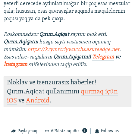
yeterli derecede aydınlatılmağan bir çoq esas mevzular
qala; hususan, esas qavrayışlar aqqında maqalelerniñ
çoqusı yoq ya da pek qısqa.
Roskomnadzor
Qırım.Aqiqat
saytını blok etti.
Qırım.Aqiqatnı
küzgü saytı vastasınen oqumaq
mümkün:
https://krymrcriywdcchs.azureedge.net
.
Esas adise-vaqialarnı
Qırım.Aqiqatnıñ
Telegram
ve
İnstagram
saifelerinden taqip etiñiz.
Bloklav ve tsenzurasız haberler!
Qırım.Aqiqat qullanımını
qurmaq içün
iOS
ve
Android
.
Paylaşmaq
VPN-siz oquñız
Follow us