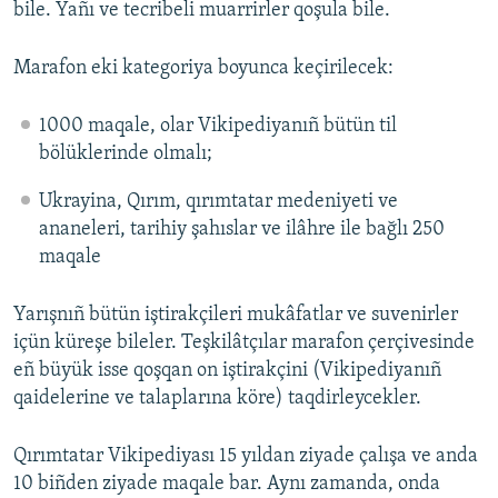
bile. Yañı ve tecribeli muarrirler qoşula bile.
Marafon eki kategoriya boyunca keçirilecek:
1000 maqale, olar Vikipediyanıñ bütün til
bölüklerinde olmalı;
Ukrayina, Qırım, qırımtatar medeniyeti ve
ananeleri, tarihiy şahıslar ve ilâhre ile bağlı 250
maqale
Yarışnıñ bütün iştirakçileri mukâfatlar ve suvenirler
içün küreşe bileler. Teşkilâtçılar marafon çerçivesinde
eñ büyük isse qoşqan on iştirakçini (Vikipediyanıñ
qaidelerine ve talaplarına köre) taqdirleycekler.
Qırımtatar Vikipediyası 15 yıldan ziyade çalışa ve anda
10 biñden ziyade maqale bar. Aynı zamanda, onda