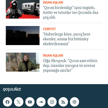
İNSAN AQLARI
"Qırım birdemligi" işini toqtattı,
tintüv ve tutuvlar ise Qırımda daa
çoq oldı
CEMİYET
"Haberlerge köre, yarıq bere
ekenler, amma biz bütünley
ekektriksizmiz"
İNSAN AQLARI
Olğa Skrıpnık: "Qırım azat etilsin
dep, insanlar yarıqsız ve suvsuz
yaşamağa azırlar"
QOŞULIÑIZ!