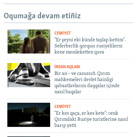
Oqumağa devam etiñiz
CEMİYET
"Er şeyni eki künde taşlap kettim".
Seferberlik qorqusı rusiyelilerni
kene memleketten quva
İNSAN AQLARI
Bir an – ve casussıñ. Qırım
mahkemeleri devlet hainligi
qabaatlavlarını daqqalar içinde
nasıl baqalar
CEMİYET
"Er kes qaça, er kes kete": cenk
Qırımdaki Rusiye turistlerine nasıl
barıp yetti