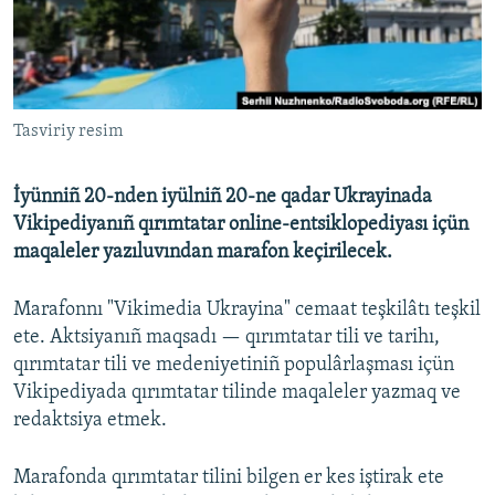
Русский
Українською
Tasviriy resim
QOŞULIÑIZ!
İyünniñ 20-nden iyülniñ 20-ne qadar Ukrayinada
Vikipediyanıñ qırımtatar online-entsiklopediyası içün
RFE/RS bütün saytları
maqaleler yazıluvından marafon keçirilecek.
Marafonnı "Vikimedia Ukrayina" cemaat teşkilâtı teşkil
ete. Aktsiyanıñ maqsadı — qırımtatar tili ve tarihı,
qırımtatar tili ve medeniyetiniñ populârlaşması içün
Vikipediyada qırımtatar tilinde maqaleler yazmaq ve
redaktsiya etmek.
Marafonda qırımtatar tilini bilgen er kes iştirak ete