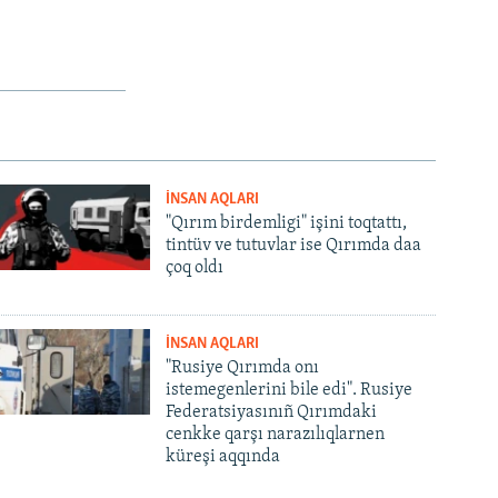
İNSAN AQLARI
"Qırım birdemligi" işini toqtattı,
tintüv ve tutuvlar ise Qırımda daa
çoq oldı
İNSAN AQLARI
"Rusiye Qırımda onı
istemegenlerini bile edi". Rusiye
Federatsiyasınıñ Qırımdaki
cenkke qarşı narazılıqlarnen
küreşi aqqında