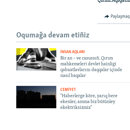
Qırım.Aqiqatn
Paylaşmaq
Oqumağa devam etiñiz
İNSAN AQLARI
Bir an – ve casussıñ. Qırım
mahkemeleri devlet hainligi
qabaatlavlarını daqqalar içinde
nasıl baqalar
CEMİYET
"Haberlerge köre, yarıq bere
ekenler, amma biz bütünley
ekektriksizmiz"