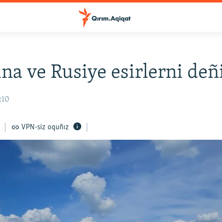
na ve Rusiye esirlerni deñi
:10
VPN-siz oquñız