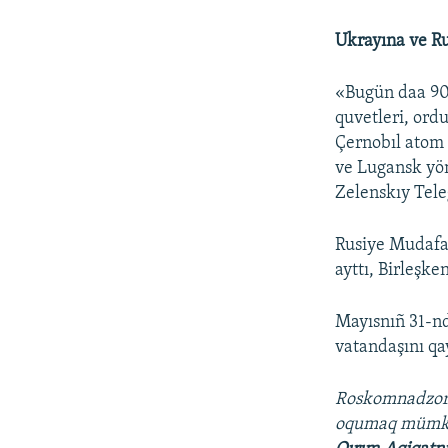
Ukrayına ve Ru
«Bugün daa 90 
quvetleri, ordu
Çernobıl atom 
ve Lugansk yön
Zelenskıy Tel
Rusiye Mudafaa
ayttı, Birleşke
Mayısnıñ 31-nd
vatandaşını qay
Roskomnadzo
oqumaq müm