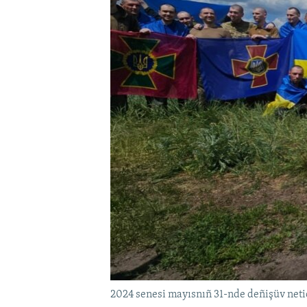
2024 senesi mayısnıñ 31-nde deñişüv netic