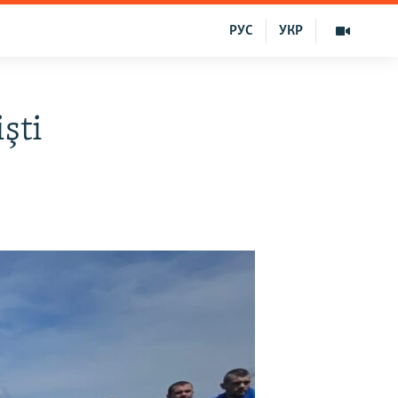
РУС
УКР
şti