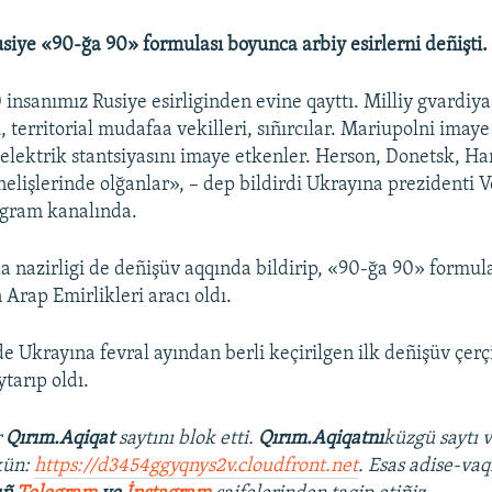
siye «90-ğa 90» formulası boyunca arbiy esirlerni deñişti.
insanımız Rusiye esirliginden evine qayttı. Milliy gvardiya
, territorial mudafaa vekilleri, sıñırcılar. Mariupolni imaye
elektrik stantsiyasını imaye etkenler. Herson, Donetsk, Har
elişlerinde olğanlar», – dep bildirdi Ukrayına prezidenti 
egram kanalında.
 nazirligi de deñişüv aqqında bildirip, «90-ğa 90» formul
n Arap Emirlikleri aracı oldı.
e Ukrayına fevral ayından berli keçirilgen ilk deñişüv çerç
tarıp oldı.
r
Qırım.Aqiqat
saytını blok etti.
Qırım.Aqiqatnı
küzgü saytı 
kün:
https://d3454ggyqnys2v.cloudfront.net
. Esas adise-vaq