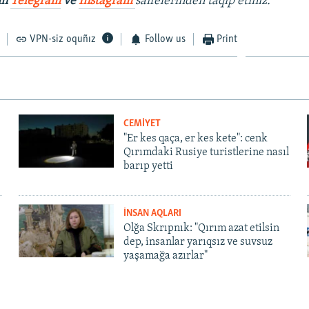
ıñ
Telegram
ve
İnstagram
saifelerinden taqip etiñiz.
VPN-siz oquñız
Follow us
Print
CEMİYET
"Er kes qaça, er kes kete": cenk
Qırımdaki Rusiye turistlerine nasıl
barıp yetti
İNSAN AQLARI
Olğa Skrıpnık: "Qırım azat etilsin
dep, insanlar yarıqsız ve suvsuz
yaşamağa azırlar"