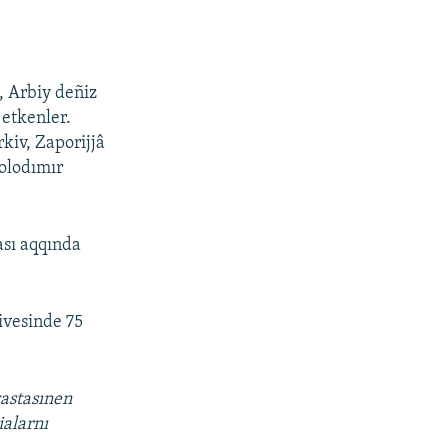
, Arbiy deñiz
 etkenler.
kiv, Zaporijjâ
Volodımır
ası aqqında
ivesinde 75
vastasınen
ialarnı