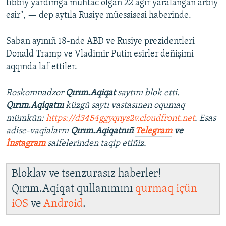
tibbiy yardımğa muhtac olğan 22 ağır yaralanğan arbiy
esir", — dep aytıla Rusiye müessisesi haberinde.
Saban ayınıñ 18-nde ABD ve Rusiye prezidentleri
Donald Tramp ve Vladimir Putin esirler deñişimi
aqqında laf ettiler.
Roskomnadzor
Qırım.Aqiqat
saytını blok etti.
Qırım.Aqiqatnı
küzgü saytı vastasınen oqumaq
mümkün:
https://d3454ggyqnys2v.cloudfront.net
. Esas
adise-vaqialarnı
Qırım.Aqiqatnıñ
Telegram
ve
İnstagram
saifelerinden taqip etiñiz.
Bloklav ve tsenzurasız haberler!
Qırım.Aqiqat qullanımını
qurmaq içün
iOS
ve
Android
.