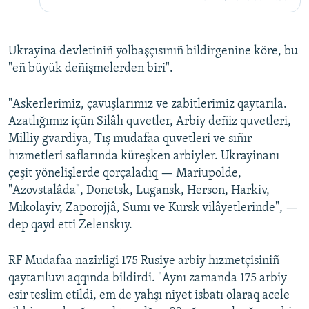
Ukrayina devletiniñ yolbaşçısınıñ bildirgenine köre, bu
"eñ büyük deñişmelerden biri".
"Askerlerimiz, çavuşlarımız ve zabitlerimiz qaytarıla.
Azatlığımız içün Silâlı quvetler, Arbiy deñiz quvetleri,
Milliy gvardiya, Tış mudafaa quvetleri ve sıñır
hızmetleri saflarında küreşken arbiyler. Ukrayinanı
çeşit yönelişlerde qorçaladıq — Mariupolde,
"Azovstalâda", Donetsk, Lugansk, Herson, Harkiv,
Mıkolayiv, Zaporojjâ, Sumı ve Kursk vilâyetlerinde", —
dep qayd etti Zelenskıy.
RF Mudafaa nazirligi 175 Rusiye arbiy hızmetçisiniñ
qaytarıluvı aqqında bildirdi. "Aynı zamanda 175 arbiy
esir teslim etildi, em de yahşı niyet isbatı olaraq acele