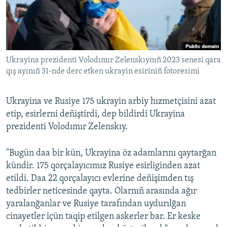
Русский
Українською
Ukrayina prezidenti Volodımır Zelenskıynıñ 2023 senesi qara
QOŞULIÑIZ!
qış ayınıñ 31-nde derc etken ukrayin esiriniñ fotoresimi
Ukrayina ve Rusiye 175 ukrayin arbiy hızmetçisini azat
RFE/RS bütün saytları
etip, esirlerni deñiştirdi, dep bildirdi Ukrayina
prezidenti Volodımır Zelenskıy.
"Bugün daa bir kün, Ukrayina öz adamlarını qaytarğan
kündir. 175 qorçalayıcımız Rusiye esirliginden azat
etildi. Daa 22 qorçalayıcı evlerine deñişimden tış
tedbirler neticesinde qayta. Olarnıñ arasında ağır
yaralanğanlar ve Rusiye tarafından uydurılğan
cinayetler içün taqip etilgen askerler bar. Er keske