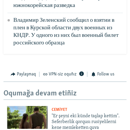
южнокорейская разведка
Владимир Зеленский сообщил о взятии в
плен в Курской области двух военных из
КНДР. У одного из них был военный билет
российского образца
Paylaşmaq
VPN-siz oquñız
Follow us
Oqumağa devam etiñiz
CEMİYET
"Er şeyni eki künde taşlap kettim".
Seferberlik qorqusı rusiyelilerni
kene memleketten quva