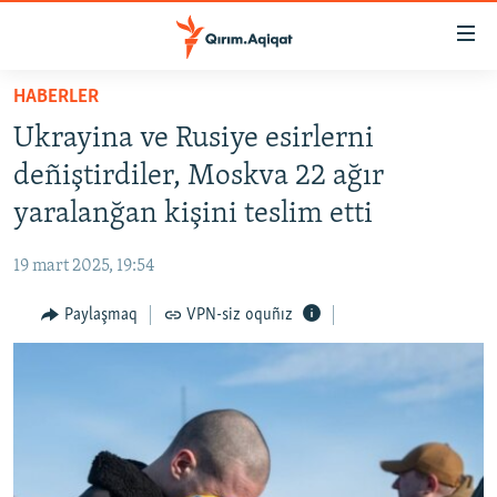
Link
açıqlığı
Esas
HABERLER
mündericege
HABERLER
Ukrayina ve Rusiye esirlerni
qaytmaq
SİYASET
Baş
deñiştirdiler, Moskva 22 ağır
İQTİSADİYAT
navigatsiyağa
yaralanğan kişini teslim etti
qaytmaq
CEMİYET
Qıdıruvğa
19 mart 2025, 19:54
MEDENİYET
qaytmaq
Paylaşmaq
VPN-siz oquñız
İNSAN AQLARI
VİDEO
SÜRET
BLOGLAR
FİKİR