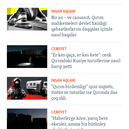
İNSAN AQLARI
Bir an – ve casussıñ. Qırım
mahkemeleri devlet hainligi
qabaatlavlarını daqqalar içinde
nasıl baqalar
CEMİYET
"Er kes qaça, er kes kete": cenk
Qırımdaki Rusiye turistlerine nasıl
barıp yetti
İNSAN AQLARI
"Qırım birdemligi" işini toqtattı,
tintüv ve tutuvlar ise Qırımda daa
çoq oldı
CEMİYET
"Haberlerge köre, yarıq bere
ekenler, amma biz bütünley