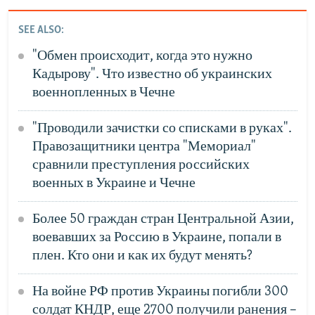
SEE ALSO:
"Обмен происходит, когда это нужно
Кадырову". Что известно об украинских
военнопленных в Чечне
"Проводили зачистки со списками в руках".
Правозащитники центра "Мемориал"
сравнили преступления российских
военных в Украине и Чечне
Более 50 граждан стран Центральной Азии,
воевавших за Россию в Украине, попали в
плен. Кто они и как их будут менять?
На войне РФ против Украины погибли 300
солдат КНДР, еще 2700 получили ранения –