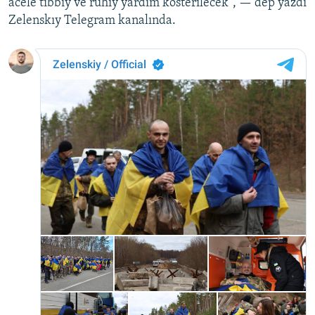
acele tibbiy ve ruhiy yardım kösterilecek", — dep yazdı
Zelenskıy Telegram kanalında.