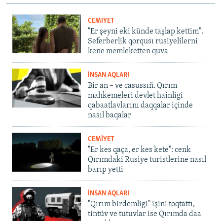
CEMİYET
"Er şeyni eki künde taşlap kettim".
Seferberlik qorqusı rusiyelilerni
kene memleketten quva
İNSAN AQLARI
Bir an – ve casussıñ. Qırım
mahkemeleri devlet hainligi
qabaatlavlarını daqqalar içinde
nasıl baqalar
CEMİYET
"Er kes qaça, er kes kete": cenk
Qırımdaki Rusiye turistlerine nasıl
barıp yetti
İNSAN AQLARI
"Qırım birdemligi" işini toqtattı,
tintüv ve tutuvlar ise Qırımda daa