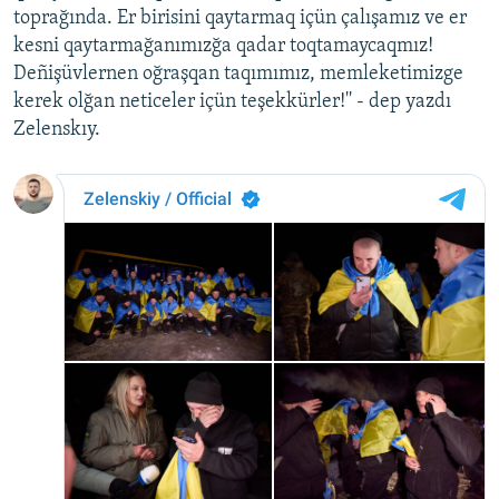
toprağında. Er birisini qaytarmaq içün çalışamız ve er
Русский
kesni qaytarmağanımızğa qadar toqtamaycaqmız!
Deñişüvlernen oğraşqan taqımımız, memleketimizge
Українською
kerek olğan neticeler içün teşekkürler!'' - dep yazdı
Zelenskıy.
QOŞULIÑIZ!
RFE/RS bütün saytları