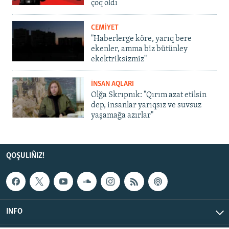
çoq oldı
CEMİYET
"Haberlerge köre, yarıq bere
ekenler, amma biz bütünley
ekektriksizmiz"
İNSAN AQLARI
Olğa Skrıpnık: "Qırım azat etilsin
dep, insanlar yarıqsız ve suvsuz
yaşamağa azırlar"
QOŞULIÑIZ!
INFO