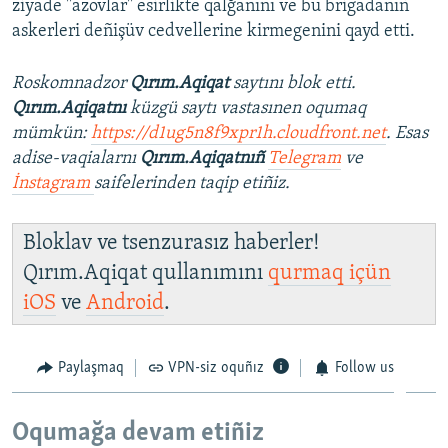
ziyade ''azovlar'' esirlikte qalğanını ve bu brigadanıñ
askerleri deñişüv cedvellerine kirmegenini qayd etti.
Roskomnadzor
Qırım.Aqiqat
saytını blok etti.
Qırım.Aqiqatnı
küzgü saytı vastasınen oqumaq
mümkün:
https://d1ug5n8f9xpr1h.cloudfront.net
. Esas
adise-vaqialarnı
Qırım.Aqiqatnıñ
Telegram
ve
İnstagram
saifelerinden taqip etiñiz.
Bloklav ve tsenzurasız haberler!
Qırım.Aqiqat qullanımını
qurmaq içün
iOS
ve
Android
.
Paylaşmaq
VPN-siz oquñız
Follow us
Oqumağa devam etiñiz