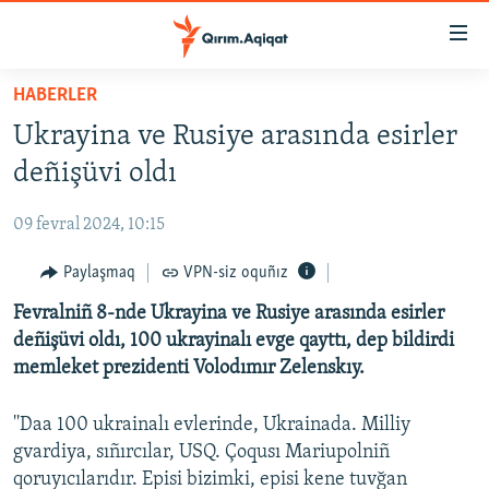
Link
açıqlığı
Esas
HABERLER
mündericege
HABERLER
Ukrayina ve Rusiye arasında esirler
qaytmaq
SİYASET
Baş
deñişüvi oldı
İQTİSADİYAT
navigatsiyağa
qaytmaq
09 fevral 2024, 10:15
CEMİYET
Qıdıruvğa
MEDENİYET
Paylaşmaq
VPN-siz oquñız
qaytmaq
İNSAN AQLARI
Fevralniñ 8-nde Ukrayina ve Rusiye arasında esirler
deñişüvi oldı, 100 ukrayinalı evge qayttı, dep bildirdi
VİDEO
memleket prezidenti Volodımır Zelenskıy.
SÜRET
''Daa 100 ukrainalı evlerinde, Ukrainada. Milliy
BLOGLAR
gvardiya, sıñırcılar, USQ. Çoqusı Mariupolniñ
FİKİR
qoruyıcılarıdır. Episi bizimki, episi kene tuvğan