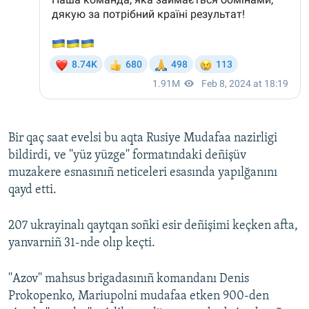
Bir qaç saat evelsi bu aqta Rusiye Mudafaa nazirligi
bildirdi, ve ''yüz yüzge'' formatındaki deñişüv
muzakere esnasınıñ neticeleri esasında yapılğanını
qayd etti.
207 ukrayinalı qaytqan soñki esir deñişimi keçken afta,
yanvarniñ 31-nde olıp keçti.
''Azov'' mahsus brigadasınıñ komandanı Denis
Prokopenko, Mariupolni mudafaa etken 900-den