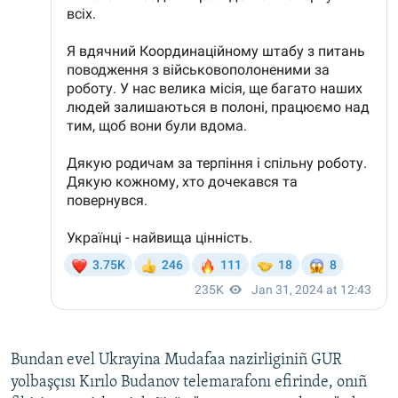
Bundan evel Ukrayina Mudafaa nazirliginiñ GUR
yolbaşçısı Kırılo Budanov telemarafonı efirinde, onıñ