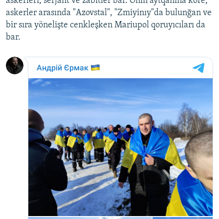
askerleri, serjant ve zabitler bar. Onıñ aytqanına köre,
askerler arasında "Azovstal", "Zmiyinıy"da bulunğan ve
bir sıra yönelişte cenkleşken Mariupol qoruyıcıları da
bar.