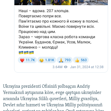
Ukrayina prezidenti Ofisiniñ yolbaşçısı Andriy
Yermaknıñ aytqanına köre, evge qaytqan ukrayinler
arasında Ukrayina Silâlı quvetleri, Milliy gvardiya,
Devlet sıñır hızmeti ve Ukrayina Milliy politsiyasınıñ