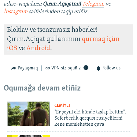
adise-vaqialarnı
Qırım.Aqiqatnıñ
Telegram
ve
İnstagram
saifelerinden taqip etiñiz.
Bloklav ve tsenzurasız haberler!
Qırım.Aqiqat qullanımını
qurmaq içün
iOS
ve
Android
.
Paylaşmaq
VPN-siz oquñız
Follow us
Oqumağa devam etiñiz
CEMİYET
"Er şeyni eki künde taşlap kettim".
Seferberlik qorqusı rusiyelilerni
kene memleketten quva