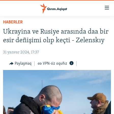
Link
açıqlığı
Esas
HABERLER
mündericege
HABERLER
Ukrayina ve Rusiye arasında daa bir
qaytmaq
SİYASET
Baş
esir deñişimi olıp keçti - Zelenskıy
İQTİSADİYAT
navigatsiyağa
qaytmaq
31 yanvar 2024, 17:37
CEMİYET
Qıdıruvğa
MEDENİYET
Paylaşmaq
VPN-siz oquñız
qaytmaq
İNSAN AQLARI
VİDEO
SÜRET
BLOGLAR
FİKİR