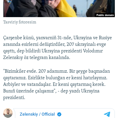
Русский
Українською
Tasviriy fotoresim
QOŞULIÑIZ!
Çarşenbe künü, yanvarniñ 31-nde, Ukrayina ve Rusiye
arasında esirlerni deñiştirdiler, 207 ukrayinalı evge
qayttı, dep bildirdi Ukrayina prezidenti Volodımır
RFE/RS bütün saytları
Zelenskıy öz telegram kanalında.
''Bizimkiler evde. 207 adamımız. Bir şeyge baqmadan
qaytaramız. Esirlikte bulunğan er kesni hatırlaymız.
Arbiyler ve vatandaşlar. Er kesni qaytarmaq kerek.
Bunıñ üzerinde çalışamız", - dep yazdı Ukrayina
prezidenti.