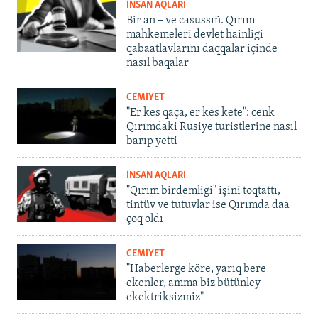
İNSAN AQLARI
Bir an – ve casussıñ. Qırım
mahkemeleri devlet hainligi
qabaatlavlarını daqqalar içinde
nasıl baqalar
CEMİYET
"Er kes qaça, er kes kete": cenk
Qırımdaki Rusiye turistlerine nasıl
barıp yetti
İNSAN AQLARI
"Qırım birdemligi" işini toqtattı,
tintüv ve tutuvlar ise Qırımda daa
çoq oldı
CEMİYET
"Haberlerge köre, yarıq bere
ekenler, amma biz bütünley
ekektriksizmiz"