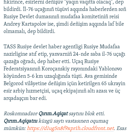
fikirince, esirlerni deñişüv "yaqın vaqıtta olacaq", dep
bildirdi. İl-76 uçağınıñ tüşüvi aqqında haberlerden soñ
Rusiye Devlet dumasınıñ mudafaa komitetiniñ reisi
Andrey Kartapolov ise, şimdi deñişim aqqında laf bile
olmamalı, dep bildirdi.
TASS Rusiye devlet haber agentligi Rusiye Mudafaa
nazirligine atıf etip, yanvarniñ 24-nde saba il-76 uçağı
qazağa oğradı, dep haber etti. Uçaq Rusiye
Federatsiyasınıñ Koroçanskiy rayonındaki Yablonovo
köyünden 5-6 km uzaqlığında tüşti. Ava gemisinde
Belgorod vilâyetine deñişim içün ketirilgen 65 ukrayin
esir arbiy hızmetçisi, uçaq ekipajınıñ altı azası ve üç
arqadaşçısı bar edi.
Roskomnadzor
Qırım.Aqiqat
saytını blok etti.
Qırım.Aqiqatnı
küzgü saytı vastasınen oqumaq
mümkün:
https://d1ug5n8f9xpr1h.cloudfront.net
. Esas