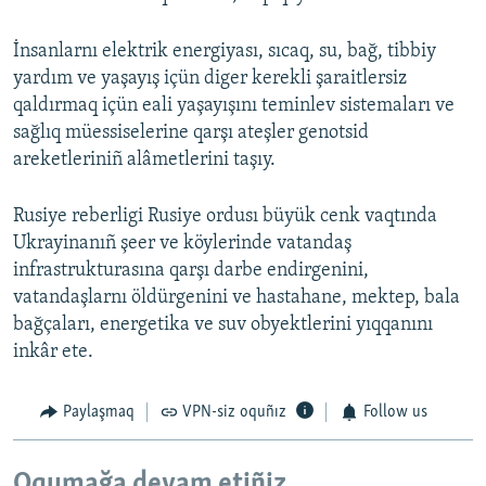
İnsanlarnı elektrik energiyası, sıcaq, su, bağ, tibbiy
yardım ve yaşayış içün diger kerekli şaraitlersiz
qaldırmaq içün eali yaşayışını teminlev sistemaları ve
sağlıq müessiselerine qarşı ateşler genotsid
areketleriniñ alâmetlerini taşıy.
Rusiye reberligi Rusiye ordusı büyük cenk vaqtında
Ukrayinanıñ şeer ve köylerinde vatandaş
infrastrukturasına qarşı darbe endirgenini,
vatandaşlarnı öldürgenini ve hastahane, mektep, bala
bağçaları, energetika ve suv obyektlerini yıqqanını
inkâr ete.
Paylaşmaq
VPN-siz oquñız
Follow us
Oqumağa devam etiñiz