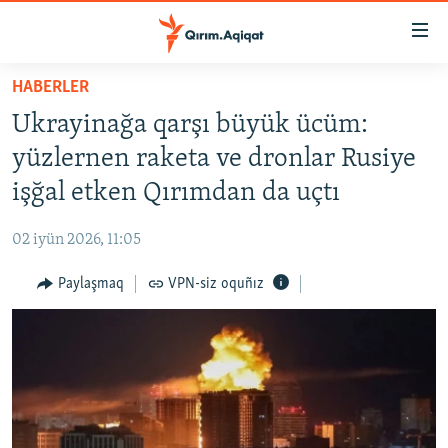
Link
açıqlığı
Esas
HABERLER
mündericege
HABERLER
Ukrayinağa qarşı büyük ücüm:
qaytmaq
SİYASET
Baş
yüzlernen raketa ve dronlar Rusiye
İQTİSADİYAT
navigatsiyağa
işğal etken Qırımdan da uçtı
qaytmaq
CEMİYET
Qıdıruvğa
02 iyün 2026, 11:05
MEDENİYET
qaytmaq
Paylaşmaq
VPN-siz oquñız
İNSAN AQLARI
VİDEO
SÜRET
BLOGLAR
FİKİR