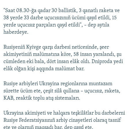
"Saat 08.30-ğa qadar 30 ballistik, 3 qanatlı raketa ve
38 yerde 33 darbe uçucısızınıñ ücümi qayd etildi, 15
yerde uçucısız parçaları qayd etildi", – dep aytıla
haberdeye.
Rusiyeniñ Kyivge qarşı darbesi neticesinde, şeer
akimiyetiniñ malümatına köre, 58 insan yaralandı, şu
cümleden eki bala, dört insan elâk oldı. Dniproda yedi
elâk olğan kişi aqqında malümat bar.
Rusiye arbiyleri Ukrayina regionlarına muntazam
sürette ücüm ete, çeşit silâ qullana – uçucısız, raketa,
KAB, reaktik toplu atış sistemaları.
Ukrayina akimiyeti ve halqara teşkilâtlar bu darbelerni
Rusiye Federatsiyasınıñ arbiy cinayetleri olaraq tasnif
ete ve olarnıñ maqsadı bar, dep qayd ete.