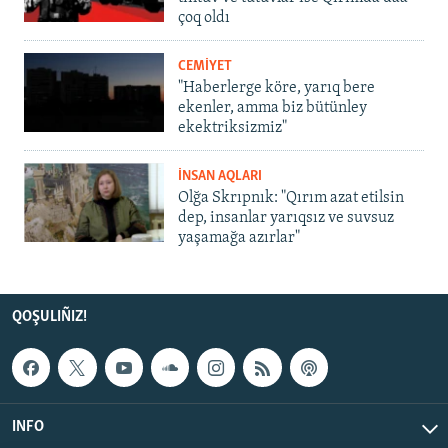
çoq oldı
CEMİYET
"Haberlerge köre, yarıq bere
ekenler, amma biz bütünley
ekektriksizmiz"
İNSAN AQLARI
Olğa Skrıpnık: "Qırım azat etilsin
dep, insanlar yarıqsız ve suvsuz
yaşamağa azırlar"
QOŞULIÑIZ!
INFO