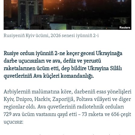
Русский
Українською
Rusiyeniñ Kyiv ücümi, 2026 senesi iyünniñ 2-i
QOŞULIÑIZ!
Rusiye ordusı iyünniñ 2-ne keçer gecesi Ukrayinağa
darbe uçucısızları ve ava, deñiz ve yerustü
RFE/RS bütün saytları
raketalarınen ücüm etti, dep bildire Ukrayina Silâlı
quvetleriniñ Ava küçleri komandanlığı.
Arbiylerniñ malümatına köre, darbeniñ esas yönelişleri
Kyiv, Dnipro, Harkiv, Zaporijjâ, Poltava vilâyeti ve diger
regionlar oldı. Ava quvetleriniñ radiotehnik orduları
729 ava ücüm vastasını qayd etti – 73 raketa ve 656 çeşit
uçucısız: