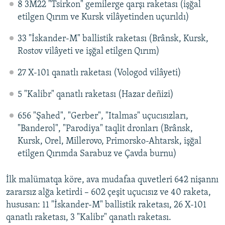
8 3M22 "Tsirkon" gemilerge qarşı raketası (işğal
etilgen Qırım ve Kursk vilâyetinden uçurıldı)
33 "İskander-M" ballistik raketası (Brânsk, Kursk,
Rostov vilâyeti ve işğal etilgen Qırım)
27 X-101 qanatlı raketası (Vologod vilâyeti)
5 "Kalibr" qanatlı raketası (Hazar deñizi)
656 "Şahed", "Gerber", "Italmas" uçucısızları,
"Banderol", "Parodiya" taqlit dronları (Brânsk,
Kursk, Orel, Millerovo, Primorsko-Ahtarsk, işğal
etilgen Qırımda Sarabuz ve Çavda burnu)
İlk malümatqa köre, ava mudafaa quvetleri 642 nişannı
zararsız alğa ketirdi – 602 çeşit uçucısız ve 40 raketa,
hususan: 11 "İskander-M" ballistik raketası, 26 X-101
qanatlı raketası, 3 "Kalibr" qanatlı raketası.