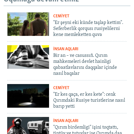
CEMİYET
"Er şeyni eki künde taşlap kettim".
Seferberlik qorqusı rusiyelilerni
kene memleketten quva
İNSAN AQLARI
Bir an – ve casussıñ. Qırım
mahkemeleri devlet hainligi
qabaatlavlarını daqqalar içinde
nasıl baqalar
CEMİYET
"Er kes qaça, er kes kete": cenk
Qırımdaki Rusiye turistlerine nasıl
barıp yetti
İNSAN AQLARI
"Qırım birdemligi" işini toqtattı,
tintüv ve tutuvlar ise Qırımda daa