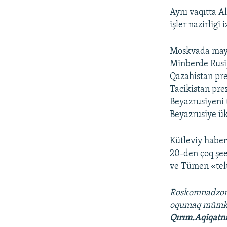
Aynı vaqıtta A
işler nazirligi
Moskvada mayı
Minberde Rusiy
Qazahistan pre
Tacikistan pr
Beyazrusiyeni 
Beyazrusiye ü
Kütleviy haber
20-den çoq şeer
ve Tümen «tel
Roskomnadzo
oqumaq mümk
Qırım.Aqiqatn