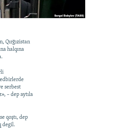
n, Qırğızistan
ına halqına
a.
li
edbirlerde
e serbest
», – dep aytıla
se qoştı, dep
 degil.