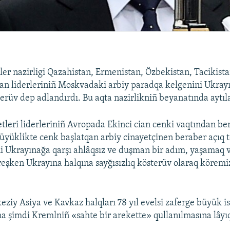
ler nazirligi Qazahistan, Ermenistan, Özbekistan, Tacikista
n liderleriniñ Moskvadaki arbiy paradqa kelgenini Ukray
terüv dep adlandırdı. Bu aqta nazirlikniñ beyanatında aytıl
etleri liderleriniñ Avropada Ekinci cian cenki vaqtından ber
üklikte cenk başlatqan arbiy cinayetçinen beraber açıq t
ni Ukrayınağa qarşı ahlâqsız ve duşman bir adım, yaşamaq v
eşken Ukrayına halqına sayğısızlıq kösterüv olaraq köremiz
ziy Asiya ve Kavkaz halqları 78 yıl evelsi zaferge büyük is
a şimdi Kremlniñ «sahte bir arekette» qullanılmasına lâyıq