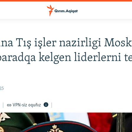
na Tış işler nazirligi Mos
paradqa kelgen liderlerni t
25
VPN-siz oquñız