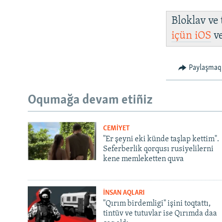
Bloklav ve
içün
iOS
v
Paylaşmaq
Oqumağa devam etiñiz
CEMİYET
"Er şeyni eki künde taşlap kettim".
Seferberlik qorqusı rusiyelilerni
kene memleketten quva
İNSAN AQLARI
"Qırım birdemligi" işini toqtattı,
tintüv ve tutuvlar ise Qırımda daa