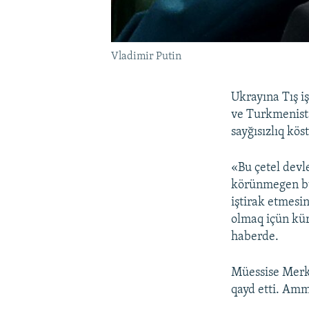
Vladimir Putin
Ukrayına Tış iş
ve Turkmenista
sayğısızlıq kös
«Bu çetel devl
körünmegen büy
iştirak etmesi
olmaq içün kür
haberde.
Müessise Merke
qayd etti. Amm