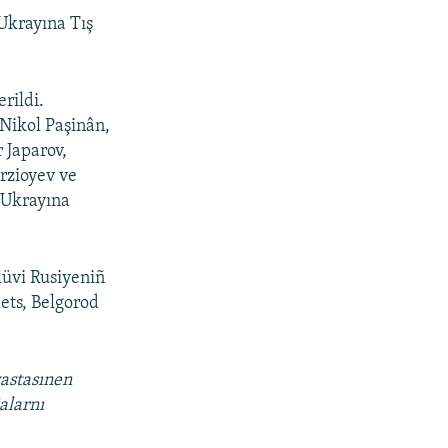
Ukrayına Tış
rildi.
Nikol Paşinân,
 Japarov,
rzioyev ve
 Ukrayına
lüvi Rusiyeniñ
lets, Belgorod
vastasınen
alarnı