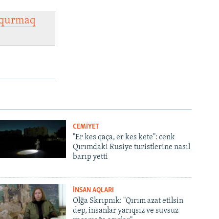
qurmaq
CEMİYET
"Er kes qaça, er kes kete": cenk
Qırımdaki Rusiye turistlerine nasıl
barıp yetti
İNSAN AQLARI
Olğa Skrıpnık: "Qırım azat etilsin
dep, insanlar yarıqsız ve suvsuz