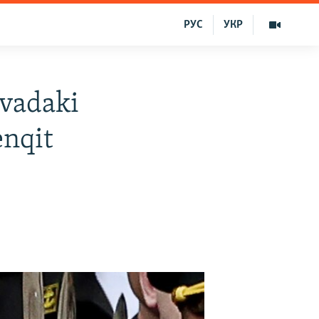
РУС
УКР
kvadaki
enqit