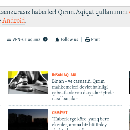
 tsenzurasız haberler! Qırım.Aqiqat qullanımını
e
Android
.
VPN-siz oquñız
Follow us
Print
İNSAN AQLARI
Bir an – ve casussıñ. Qırım
mahkemeleri devlet hainligi
qabaatlavlarını daqqalar içinde
nasıl baqalar
CEMİYET
"Haberlerge köre, yarıq bere
ekenler, amma biz bütünley