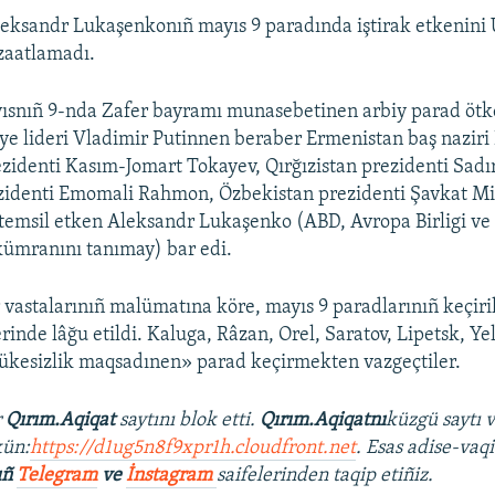
leksandr Lukaşenkonıñ mayıs 9 paradında iştirak etkenini 
 izaatlamadı.
snıñ 9-nda Zafer bayramı munasebetinen arbiy parad ötke
e lideri Vladimir Putinnen beraber Ermenistan baş naziri 
zidenti Kasım-Jomart Tokayev, Qırğızistan prezidenti Sadır
ezidenti Emomali Rahmon, Özbekistan prezidenti Şavkat Mi
temsil etken Aleksandr Lukaşenko (ABD, Avropa Birligi ve
kümranını tanımay) bar edi.
 vastalarınıñ malümatına köre, mayıs 9 paradlarınıñ keçiri
inde lâğu etildi. Kaluga, Râzan, Orel, Saratov, Lipetsk, Ye
ükesizlik maqsadınen» parad keçirmekten vazgeçtiler.
r
Qırım.Aqiqat
saytını blok etti.
Qırım.Aqiqatnı
küzgü saytı 
ün:
https://d1ug5n8f9xpr1h.cloudfront.net
. Esas adise-vaqi
ıñ
Telegram
ve
İnstagram
saifelerinden taqip etiñiz.