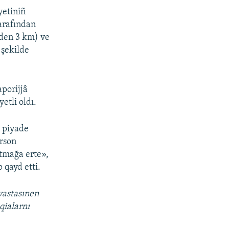
yetiniñ
arafından
den 3 km) ve
 şekilde
porijjâ
etli oldı.
z piyade
erson
ytmağa erte»,
 qayd etti.
vastasınen
qialarnı