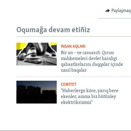
Paylaşmaq
Oqumağa devam etiñiz
İNSAN AQLARI
Bir an – ve casussıñ. Qırım
mahkemeleri devlet hainligi
qabaatlavlarını daqqalar içinde
nasıl baqalar
CEMİYET
"Haberlerge köre, yarıq bere
ekenler, amma biz bütünley
ekektriksizmiz"
Русский