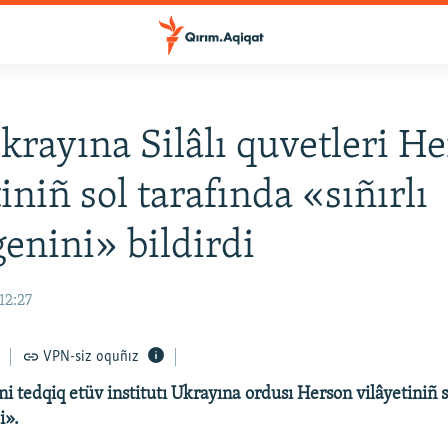
krayına Silâlı quvetleri H
iniñ sol tarafında «sıñırlı
genini» bildirdi
12:27
VPN-siz oquñız
 tedqiq etüv institutı Ukrayına ordusı Herson vilâyetiniñ s
i».