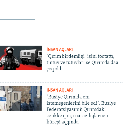
İNSAN AQLARI
"Qırım birdemligi" işini toqtattı,
tintüv ve tutuvlar ise Qırımda daa
çoq oldı
İNSAN AQLARI
"Rusiye Qırımda onı
istemegenlerini bile edi". Rusiye
Federatsiyasınıñ Qırımdaki
cenkke qarşı narazılıqlarnen
küreşi aqqında