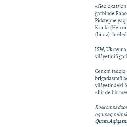
«Geolokatsion 
ğarbinde Rabot
Pidstepne yaq
Krınkı (Herson
(biraz) ilerile
ISW, Ukrayına
vilâyetiniñ ğar
Cenkni tedqiq 
brigadasınıñ b
vilâyetindeki 
«bir de bir mes
Roskomnadzo
oqumaq müm
Qırım.Aqiqatn