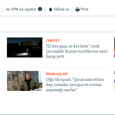
VPN-siz oquñız
Follow us
Print
CEMİYET
"Er kes qaça, er kes kete": cenk
Qırımdaki Rusiye turistlerine nasıl
barıp yetti
İNSAN AQLARI
Olğa Skrıpnık: "Qırım azat etilsin
dep, insanlar yarıqsız ve suvsuz
yaşamağa azırlar"