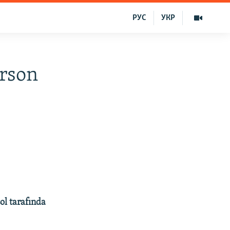
РУС
УКР
erson
ol tarafında