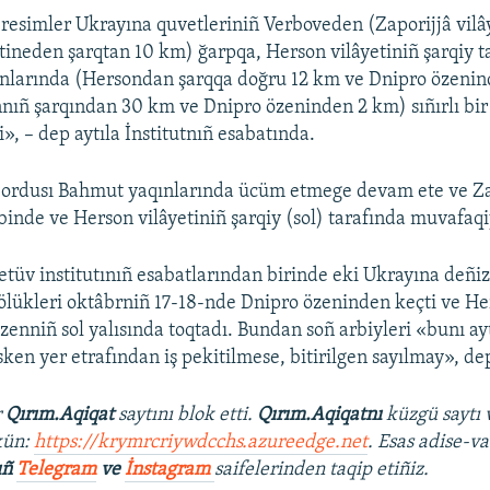
resimler Ukrayına quvetleriniñ Verboveden (Zaporijjâ vilâ
ineden şarqtan 10 km) ğarpqa, Herson vilâyetiniñ şarqiy t
ınlarında (Hersondan şarqqa doğru 12 km ve Dnipro özenin
nıñ şarqından 30 km ve Dnipro özeninden 2 km) sıñırlı bir
di», – dep aytıla İnstitutnıñ esabatında.
 ordusı Bahmut yaqınlarında ücüm etmege devam ete ve Za
binde ve Herson vilâyetiniñ şarqiy (sol) tarafında muvafaqiy
etüv institutınıñ esabatlarından birinde eki Ukrayına deñi
ölükleri oktâbrniñ 17-18-nde Dnipro özeninden keçti ve H
özenniñ sol yalısında toqtadı. Bundan soñ arbiyleri «bunı a
ken yer etrafından iş pekitilmese, bitirilgen sayılmay», dep
r
Qırım.Aqiqat
saytını blok etti.
Qırım.Aqiqatnı
küzgü saytı 
kün:
https://krymrcriywdcchs.azureedge.net
. Esas adise-va
ıñ
Telegram
ve
İnstagram
saifelerinden taqip etiñiz.