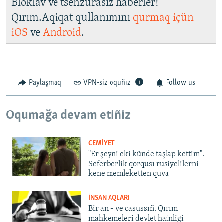
Bloklav ve tsenzurasız haberler!
Qırım.Aqiqat qullanımını
qurmaq içün
iOS
ve
Android
.
Paylaşmaq
VPN-siz oquñız
Follow us
Oqumağa devam etiñiz
CEMİYET
"Er şeyni eki künde taşlap kettim".
Seferberlik qorqusı rusiyelilerni
kene memleketten quva
İNSAN AQLARI
Bir an – ve casussıñ. Qırım
mahkemeleri devlet hainligi