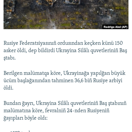
Русский
Українською
QOŞULIÑIZ!
Rusiye Federatsiyasınıñ ordusından keçken künü 150
asker öldi, dep bildirdi Ukrayina Silâlı quvetleriniñ Baş
ştabı.
RFE/RS bütün saytları
Berilgen malümatqa köre, Ukrayinağa yapılğan büyük
ücüm başlağanından tahminen 36,6 biñ Rusiye arbiyi
öldi.
Bundan ğayrı, Ukrayina Silâlı quvetleriniñ Baş ştabınıñ
malümatına köre, fevralniñ 24-nden Rusiyeniñ
ğayıpları böyle oldı: