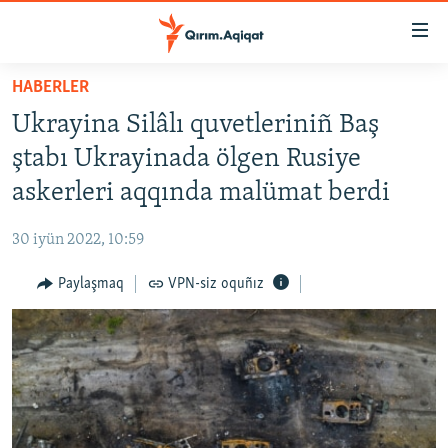
Link
açıqlığı
Esas
HABERLER
mündericege
HABERLER
Ukrayina Silâlı quvetleriniñ Baş
qaytmaq
SİYASET
Baş
ştabı Ukrayinada ölgen Rusiye
İQTİSADİYAT
navigatsiyağa
askerleri aqqında malümat berdi
qaytmaq
CEMİYET
Qıdıruvğa
30 iyün 2022, 10:59
MEDENİYET
qaytmaq
Paylaşmaq
VPN-siz oquñız
İNSAN AQLARI
VİDEO
SÜRET
BLOGLAR
FİKİR