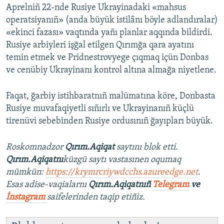
Aprelniñ 22-nde Rusiye Ukrayinadaki «mahsus
operatsiyanıñ» (anda büyük istilânı böyle adlandıralar)
«ekinci fazası» vaqtında yañı planlar aqqında bildirdi.
Rusiye arbiyleri işğal etilgen Qırımğa qara ayatını
temin etmek ve Pridnestrovyege çıqmaq içün Donbas
ve cenübiy Ukrayinanı kontrol altına almağa niyetlene.
Faqat, ğarbiy istihbaratnıñ malümatına köre, Donbasta
Rusiye muvafaqiyetli sıñırlı ve Ukrayinanıñ küçlü
tirenüvi sebebinden Rusiye ordusınıñ ğayıpları büyük.
Roskomnadzor
Qırım.Aqiqat
saytını blok etti.
Qırım.Aqiqatnı
küzgü saytı vastasınen oqumaq
mümkün:
https://krymrcriywdcchs.azureedge.net
.
Esas adise-vaqialarnı
Qırım.Aqiqatnıñ
Telegram
ve
İnstagram
saifelerinden taqip etiñiz.