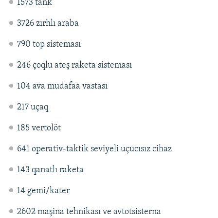
1573 tank
3726 zırhlı araba
790 top sisteması
246 çoqlu ateş raketa sisteması
104 ava mudafaa vastası
217 uçaq
185 vertolöt
641 operativ-taktik seviyeli uçucısız cihaz
143 qanatlı raketa
14 gemi/kater
2602 maşina tehnikası ve avtotsisterna