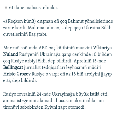
61 dane mahsus tehnika.
«(Keçken künü) duşman eñ çoq Bahmut yönelişlerinde
zarar kördi. Malümat alına», – dep qoştı Ukraina Silâlı
quvetleriniñ Baş ştabı.
Martnıñ soñunda ABD baş kâtibiniñ muavini
Viktoriya
Nuland
Rusiyeniñ Ukrainağa qarşı cenkinde 10 biñden
çoq Rusiye arbiyi öldi, dep bildirdi. Aprelniñ 15-nde
Bellingcat
jurnalist tedqiqatları leyhasınıñ müdiri
Hristo Grozev
Rusiye o vaqıt eñ az 16 biñ arbiyini ğayıp
etti, dep bildirdi.
Rusiye fevralniñ 24-nde Ukrayinağa büyük istilâ etti,
amma istegenini alamadı, hususan ukrainalılarnıñ
tirenüvi sebebinden Kyivni zapt etemedi.