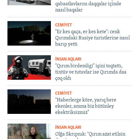
qabaatlavlarını daqqalar içinde
nasıl baqalar
CEMİYET
"Er kes qaça, er kes kete": cenk
Qırımdaki Rusiye turistlerine nasıl
barıp yetti
İNSAN AQLARI
"Qırım birdemligi" işini toqtattı,
tintüv ve tutuvlar ise Qırımda daa
çoq oldı
CEMİYET
"Haberlerge köre, yarıq bere
ekenler, amma biz bütünley
ekektriksizmiz"
İNSAN AQLARI
Olğa Skrıpnık: "Qırım azat etilsin