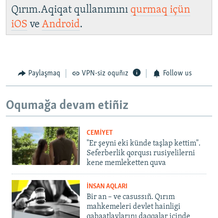
Qırım.Aqiqat qullanımını
qurmaq içün
iOS
ve
Android
.
Paylaşmaq
VPN-siz oquñız
Follow us
Oqumağa devam etiñiz
CEMİYET
"Er şeyni eki künde taşlap kettim".
Seferberlik qorqusı rusiyelilerni
kene memleketten quva
İNSAN AQLARI
Bir an – ve casussıñ. Qırım
mahkemeleri devlet hainligi
qabaatlavlarını daqqalar içinde