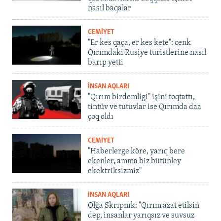
nasıl baqalar
CEMİYET
"Er kes qaça, er kes kete": cenk
Qırımdaki Rusiye turistlerine nasıl
barıp yetti
İNSAN AQLARI
"Qırım birdemligi" işini toqtattı,
tintüv ve tutuvlar ise Qırımda daa
çoq oldı
CEMİYET
"Haberlerge köre, yarıq bere
ekenler, amma biz bütünley
ekektriksizmiz"
İNSAN AQLARI
Olğa Skrıpnık: "Qırım azat etilsin
dep, insanlar yarıqsız ve suvsuz