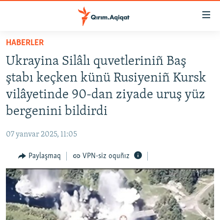
Link
açıqlığı
Esas
HABERLER
mündericege
HABERLER
Ukrayina Silâlı quvetleriniñ Baş
qaytmaq
SİYASET
Baş
ştabı keçken künü Rusiyeniñ Kursk
İQTİSADİYAT
navigatsiyağa
vilâyetinde 90-dan ziyade uruş yüz
qaytmaq
CEMİYET
bergenini bildirdi
Qıdıruvğa
MEDENİYET
qaytmaq
07 yanvar 2025, 11:05
İNSAN AQLARI
Paylaşmaq
VPN-siz oquñız
VİDEO
SÜRET
BLOGLAR
FİKİR