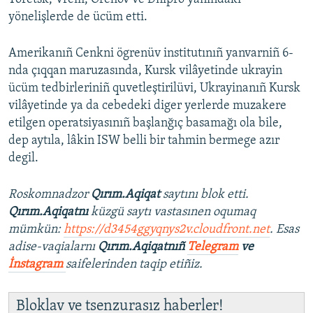
yönelişlerde de ücüm etti.
Amerikanıñ Cenkni ögrenüv institutınıñ yanvarniñ 6-
nda çıqqan maruzasında, Kursk vilâyetinde ukrayin
ücüm tedbirleriniñ quvetleştirilüvi, Ukrayinanıñ Kursk
vilâyetinde ya da cebedeki diger yerlerde muzakere
etilgen operatsiyasınıñ başlanğıç basamağı ola bile,
dep aytıla, lâkin ISW belli bir tahmin bermege azır
degil.
Roskomnadzor
Qırım.Aqiqat
saytını blok etti.
Qırım.Aqiqatnı
küzgü saytı vastasınen oqumaq
mümkün:
https://d3454ggyqnys2v.cloudfront.net
. Esas
adise-vaqialarnı
Qırım.Aqiqatnıñ
Telegram
ve
İnstagram
saifelerinden taqip etiñiz.
Bloklav ve tsenzurasız haberler!