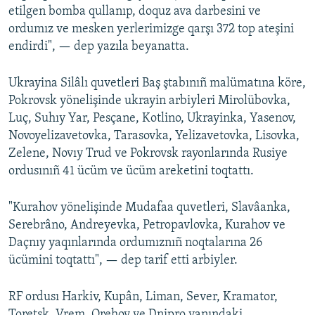
etilgen bomba qullanıp, doquz ava darbesini ve
ordumız ve mesken yerlerimizge qarşı 372 top ateşini
endirdi", — dep yazıla beyanatta.
Ukrayina Silâlı quvetleri Baş ştabınıñ malümatına köre,
Pokrovsk yönelişinde ukrayin arbiyleri Mirolübovka,
Luç, Suhıy Yar, Pesçane, Kotlino, Ukrayinka, Yasenov,
Novoyelizavetovka, Tarasovka, Yelizavetovka, Lisovka,
Zelene, Novıy Trud ve Pokrovsk rayonlarında Rusiye
ordusınıñ 41 ücüm ve ücüm areketini toqtattı.
"Kurahov yönelişinde Mudafaa quvetleri, Slavâanka,
Serebrâno, Andreyevka, Petropavlovka, Kurahov ve
Daçnıy yaqınlarında ordumıznıñ noqtalarına 26
ücümini toqtattı", — dep tarif etti arbiyler.
RF ordusı Harkiv, Kupân, Liman, Sever, Kramator,
Toretsk, Vrem, Orehov ve Dnipro yanındaki