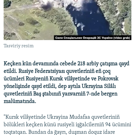
Русский
Українською
QOŞULIÑIZ!
Tasviriy resim
Keçken kün devamında cebede 218 arbiy çatışma qayd
RFE/RS bütün saytları
etildi. Rusiye Federatsiyası quvetleriniñ eñ çoq
ücümleri Rusiyeniñ Kursk vilâyetinde ve Pokrovsk
yönelişinde qayd etildi, dep aytıla Ukrayina Silâlı
quvetleriniñ Baş ştabınıñ yanvarniñ 7-nde bergen
malümatında.
"Kursk vilâyetinde Ukrayina Mudafaa quvetleriniñ
bölükleri keçken künü rusiyeli işğalcilerniñ 94 ücümini
toqtatqan. Bundan da ğayrı, duşman doquz idare