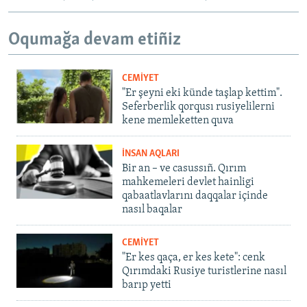
Oqumağa devam etiñiz
CEMİYET
"Er şeyni eki künde taşlap kettim".
Seferberlik qorqusı rusiyelilerni
kene memleketten quva
İNSAN AQLARI
Bir an – ve casussıñ. Qırım
mahkemeleri devlet hainligi
qabaatlavlarını daqqalar içinde
nasıl baqalar
CEMİYET
"Er kes qaça, er kes kete": cenk
Qırımdaki Rusiye turistlerine nasıl
barıp yetti