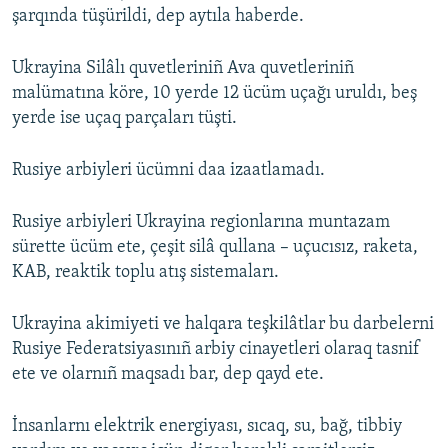
şarqında tüşürildi, dep aytıla haberde.
Ukrayina Silâlı quvetleriniñ Ava quvetleriniñ
malümatına köre, 10 yerde 12 ücüm uçağı uruldı, beş
yerde ise uçaq parçaları tüşti.
Rusiye arbiyleri ücümni daa izaatlamadı.
Rusiye arbiyleri Ukrayina regionlarına muntazam
sürette ücüm ete, çeşit silâ qullana – uçucısız, raketa,
KAB, reaktik toplu atış sistemaları.
Ukrayina akimiyeti ve halqara teşkilâtlar bu darbelerni
Rusiye Federatsiyasınıñ arbiy cinayetleri olaraq tasnif
ete ve olarnıñ maqsadı bar, dep qayd ete.
İnsanlarnı elektrik energiyası, sıcaq, su, bağ, tibbiy