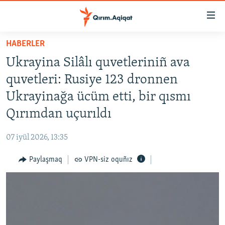
Link
açıqlığı
Esas
HABERLER
mündericege
HABERLER
Ukrayina Silâlı quvetleriniñ ava
qaytmaq
SİYASET
Baş
quvetleri: Rusiye 123 dronnen
İQTİSADİYAT
navigatsiyağa
Ukrayinağa ücüm etti, bir qısmı
qaytmaq
CEMİYET
Qırımdan uçurıldı
Qıdıruvğa
MEDENİYET
qaytmaq
07 iyül 2026, 13:35
İNSAN AQLARI
Paylaşmaq
VPN-siz oquñız
VİDEO
SÜRET
BLOGLAR
FİKİR