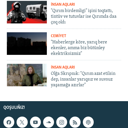
İNSAN AQLARI
"Qırım birdemligi" işini toqtattı,
tintüv ve tutuvlar ise Qırımda daa
çoq oldı
CEMİYET
"Haberlerge köre, yarıq bere
ekenler, amma biz bütünley
ekektriksizmiz"
İNSAN AQLARI
Olğa Skrıpnık: "Qırım azat etilsin
dep, insanlar yarıqsız ve suvsuz
yaşamağa azırlar"
QOŞULIÑIZ!