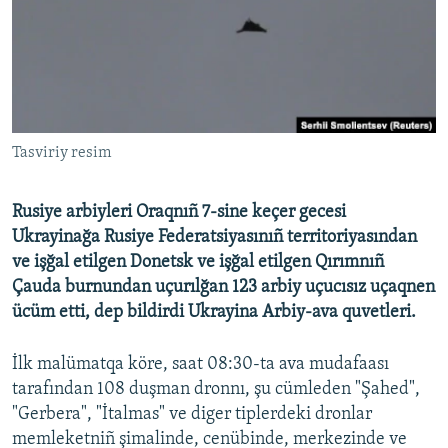
Русский
Українською
QOŞULIÑIZ!
Tasviriy resim
Rusiye arbiyleri Oraqnıñ 7-sine keçer gecesi
RFE/RS bütün saytları
Ukrayinağa Rusiye Federatsiyasınıñ territoriyasından
ve işğal etilgen Donetsk ve işğal etilgen Qırımnıñ
Çauda burnundan uçurılğan 123 arbiy uçucısız uçaqnen
ücüm etti, dep bildirdi Ukrayina Arbiy-ava quvetleri.
İlk malümatqa köre, saat 08:30-ta ava mudafaası
tarafından 108 duşman dronnı, şu cümleden "Şahed",
"Gerbera", "İtalmas" ve diger tiplerdeki dronlar
memleketniñ şimalinde, cenübinde, merkezinde ve