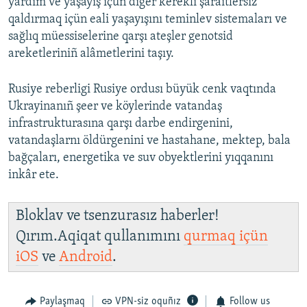
yardım ve yaşayış içün diger kerekli şaraitlersiz
qaldırmaq içün eali yaşayışını teminlev sistemaları ve
sağlıq müessiselerine qarşı ateşler genotsid
areketleriniñ alâmetlerini taşıy.
Rusiye reberligi Rusiye ordusı büyük cenk vaqtında
Ukrayinanıñ şeer ve köylerinde vatandaş
infrastrukturasına qarşı darbe endirgenini,
vatandaşlarnı öldürgenini ve hastahane, mektep, bala
bağçaları, energetika ve suv obyektlerini yıqqanını
inkâr ete.
Bloklav ve tsenzurasız haberler!
Qırım.Aqiqat qullanımını
qurmaq içün
iOS
ve
Android
.
Paylaşmaq
VPN-siz oquñız
Follow us