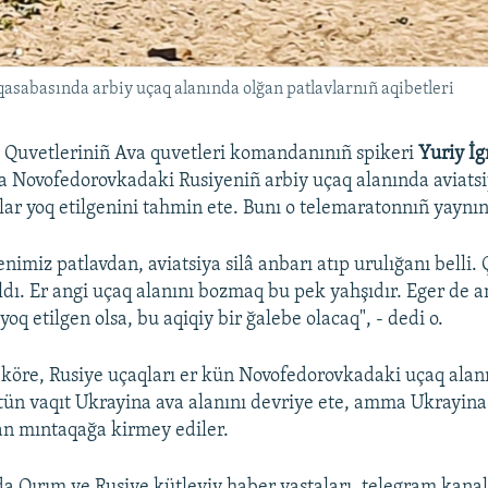
asabasında arbiy uçaq alanında olğan patlavlarnıñ aqibetleri
ı Quvetleriniñ Ava quvetleri komandanınıñ spikeri
Yuriy İg
a Novofedorovkadaki Rusiyeniñ arbiy uçaq alanında aviatsi
lar yoq etilgenini tahmin ete. Bunı o telemaratonnıñ yaynın
nimiz patlavdan, aviatsiya silâ anbarı atıp urulığanı belli.
oldı. Er angi uçaq alanını bozmaq bu pek yahşıdır. Eger de 
oq etilgen olsa, bu aqiqiy bir ğalebe olacaq", - dedi o.
 köre, Rusiye uçaqları er kün Novofedorovkadaki uçaq alan
ütün vaqıt Ukrayina ava alanını devriye ete, amma Ukrayina
an mıntaqağa kirmey ediler.
a Qırım ve Rusiye kütleviy haber vastaları, telegram kanal