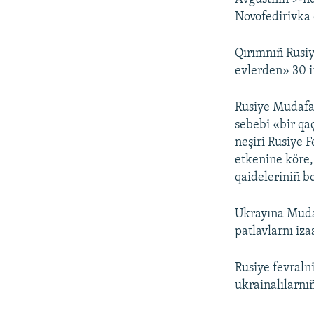
Novofedirivka 
Qırımnıñ Rusiy
evlerden» 30 i
Rusiye Mudafaa
sebebi «bir qaç
neşiri Rusiye 
etkenine köre,
qaideleriniñ b
Ukrayına Muda
patlavlarnı iz
Rusiye fevraln
ukrainalılarnı