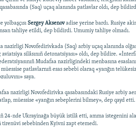
qasabasında (Saq) uçaq alanında patlavlar oldı, dep bildird
e yolbaşçısı
Sergey Aksenov
adise yerine bardı. Rusiye aki
nsan tahliye etildi, dep bildirdi. Umumiy tahliye olmadı.
 nazirligi Novofedirivkada (Saq) arbiy uçaq alanında olğa
 aviatsiya silâsınıñ detonatsiyası» oldı, dep bildire. «İnter
Federatsiyasınıñ Mudafaa nazirligindeki menbasına esaslan
 müessise patlavlarnıñ esas sebebi olaraq «yanğın telükesiz
ozuluvını» saya.
faa nazirligi Novofedirivka qasabasındaki Rusiye arbiy a
aatlap, müessise «yanğın sebeplerini bilmey», dep qayd etti.
iñ 24-nde Ukrayinağa büyük istilâ etti, amma istegenini a
ñ tirenüvi sebebinden Kyivni zapt etemedi.