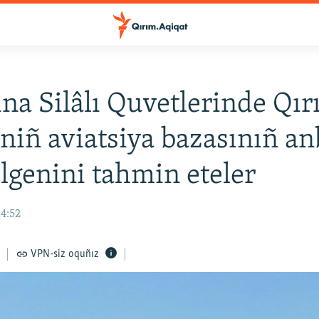
na Silâlı Quvetlerinde Qı
niñ aviatsiya bazasınıñ an
ilgenini tahmin eteler
14:52
VPN-siz oquñız