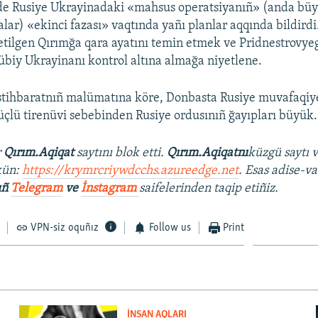
e Rusiye Ukrayinadaki «mahsus operatsiyanıñ» (anda büyü
alar) «ekinci fazası» vaqtında yañı planlar aqqında bildirdi
l etilgen Qırımğa qara ayatını temin etmek ve Pridnestrovy
biy Ukrayinanı kontrol altına almağa niyetlene.
istihbaratnıñ malümatına köre, Donbasta Rusiye muvafaqiyetl
çlü tirenüvi sebebinden Rusiye ordusınıñ ğayıpları büyük.
r
Qırım.Aqiqat
saytını blok etti.
Qırım.Aqiqatnı
küzgü saytı 
kün:
https://krymrcriywdcchs.azureedge.net
. Esas adise-va
ıñ
Telegram
ve
İnstagram
saifelerinden taqip etiñiz.
VPN-siz oquñız
Follow us
Print
İNSAN AQLARI