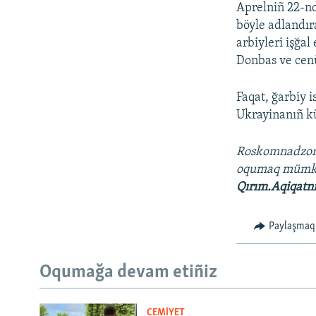
Aprelniñ 22-nd
böyle adlandır
arbiyleri işğa
Donbas ve cenü
Faqat, ğarbiy 
Ukrayinanıñ kü
Roskomnadzo
oqumaq müm
Qırım.Aqiqatn
Paylaşmaq
Oqumağa devam etiñiz
CEMİYET