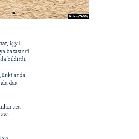
nat
, işğal
ya bazasınıñ
da bildirdi.
 Çünki anda
anda daa
ınlan uça
 ava
ları