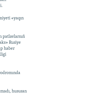
i.
miyeti «yaqın
n patlavlarnıñ
faks» Rusiye
ıp haber
ligi
erodromında
lamadı, hususan