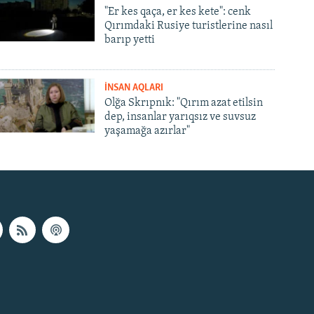
"Er kes qaça, er kes kete": cenk
Qırımdaki Rusiye turistlerine nasıl
barıp yetti
İNSAN AQLARI
Olğa Skrıpnık: "Qırım azat etilsin
dep, insanlar yarıqsız ve suvsuz
yaşamağa azırlar"