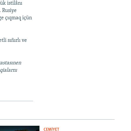
k istilânı
. Rusiye
ege çıqmaq içün
i sıñırlı ve
vastasınen
qialarnı
CEMİYET