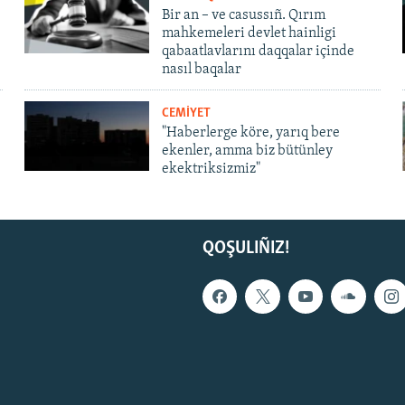
Bir an – ve casussıñ. Qırım
mahkemeleri devlet hainligi
qabaatlavlarını daqqalar içinde
nasıl baqalar
CEMİYET
"Haberlerge köre, yarıq bere
ekenler, amma biz bütünley
ekektriksizmiz"
QOŞULIÑIZ!