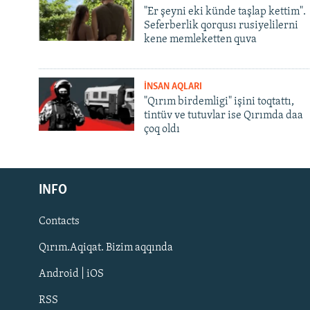
"Er şeyni eki künde taşlap kettim".
Seferberlik qorqusı rusiyelilerni
kene memleketten quva
İNSAN AQLARI
"Qırım birdemligi" işini toqtattı,
tintüv ve tutuvlar ise Qırımda daa
çoq oldı
Русский
INFO
Українською
Contacts
QOŞULIÑIZ!
Qırım.Aqiqat. Bizim aqqında
Android | iOS
RSS