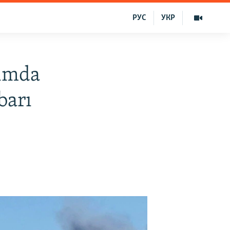
РУС
УКР
rımda
barı