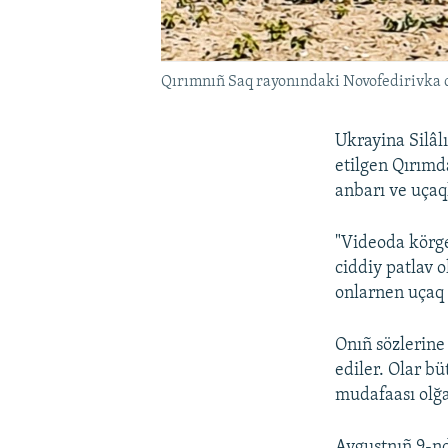
Qırımnıñ Saq rayonındaki Novofedirivka q
Ukrayina Silâl
etilgen Qırımd
anbarı ve uçaq
"Videoda körge
ciddiy patlav 
onlarnen uçaq y
Onıñ sözlerine
ediler. Olar b
mudafaası olğ
Avgustnıñ 9-nd