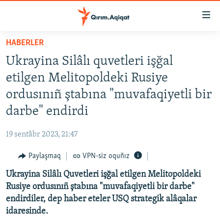
Link
açıqlığı
Esas
HABERLER
mündericege
HABERLER
Ukrayina Silâlı quvetleri işğal
qaytmaq
SİYASET
Baş
etilgen Melitopoldeki Rusiye
İQTİSADİYAT
navigatsiyağa
ordusınıñ ştabına "muvafaqiyetli bir
qaytmaq
CEMİYET
darbe" endirdi
Qıdıruvğa
MEDENİYET
qaytmaq
19 sentâbr 2023, 21:47
İNSAN AQLARI
Paylaşmaq
VPN-siz oquñız
VİDEO
Ukrayina Silâlı Quvetleri işğal etilgen Melitopoldeki
SÜRET
Rusiye ordusınıñ ştabına "muvafaqiyetli bir darbe"
BLOGLAR
endirdiler, dep haber eteler USQ strategik alâqalar
idaresinde.
FİKİR