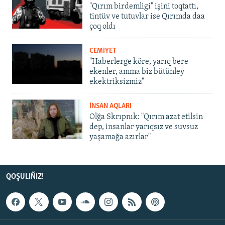
"Qırım birdemligi" işini toqtattı,
tintüv ve tutuvlar ise Qırımda daa
çoq oldı
CEMİYET
"Haberlerge köre, yarıq bere
ekenler, amma biz bütünley
ekektriksizmiz"
İNSAN AQLARI
Olğa Skrıpnık: "Qırım azat etilsin
dep, insanlar yarıqsız ve suvsuz
yaşamağa azırlar"
QOŞULIÑIZ!