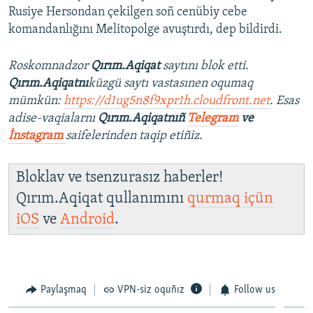
Rusiye Hersondan çekilgen soñ cenübiy cebe
komandanlığını Melitopolge avuştırdı, dep bildirdi.
Roskomnadzor
Qırım.Aqiqat
saytını blok etti.
Qırım.Aqiqatnı
küzgü saytı vastasınen oqumaq
mümkün:
https://d1ug5n8f9xpr1h.cloudfront.net
. Esas
adise-vaqialarnı
Qırım.Aqiqatnıñ
Telegram
ve
İnstagram
saifelerinden taqip etiñiz.
Bloklav ve tsenzurasız haberler!
Qırım.Aqiqat qullanımını
qurmaq içün
iOS
ve
Android
.
Paylaşmaq
VPN-siz oquñız
Follow us