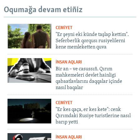
Oqumağa devam etiñiz
CEMİYET
"Er şeyni eki künde taşlap kettim".
Seferberlik qorqusı rusiyelilerni
kene memleketten quva
İNSAN AQLARI
Bir an – ve casussıñ. Qırım
mahkemeleri devlet hainligi
qabaatlavlarını daqqalar içinde
nasıl baqalar
CEMİYET
"Er kes qaça, er kes kete": cenk
Qırımdaki Rusiye turistlerine nasıl
barıp yetti
İNSAN AQLARI