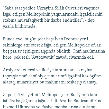
"Saba saat yedide Ukrayina Silâlı Quvetleri vaqtınca
Русский
işğal etilgen Melitopolniñ yaqınlarındaki işğalcilerniñ
Українською
ştabına muvafaqiyetli bir darbe endirdiler", - dep
yazıla bildirmede.
QOŞULIÑIZ!
Bunda evel bugün şeer başı İvan Fedorov yerli
sakinlerge atıf eterek işğal etilgen Melitopolde eñ az
beş patlav eşitilgeni aqqında bildirdi. Onıñ malümatına
RFE/RS bütün saytları
köre, pek sesli "Avtotsvetlit" zavodı civarında edi.
Arbiy areketlerni ve Rusiye tarafından Ukrayina
topraqlarınıñ cenübiy qısımlarınıñ işğalini köz ögüne
alaraq, muarririyet bu malümatnı teşkerip olamay.
Zaporijjâ vilâyetiniñ Melitopol şeeri Rusiyeniñ tam
istilâsı başlağanda işğal etildi. Azatlıq Radiosınıñ Rus
hızmeti Ukrayına ve Rusiye menbalarına esaslanıp,