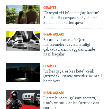
CEMİYET
"Er şeyni eki künde taşlap kettim".
Seferberlik qorqusı rusiyelilerni
kene memleketten quva
İNSAN AQLARI
Bir an – ve casussıñ. Qırım
mahkemeleri devlet hainligi
qabaatlavlarını daqqalar içinde
nasıl baqalar
CEMİYET
"Er kes qaça, er kes kete": cenk
Qırımdaki Rusiye turistlerine nasıl
barıp yetti
İNSAN AQLARI
"Qırım birdemligi" işini toqtattı,
tintüv ve tutuvlar ise Qırımda daa
çoq oldı