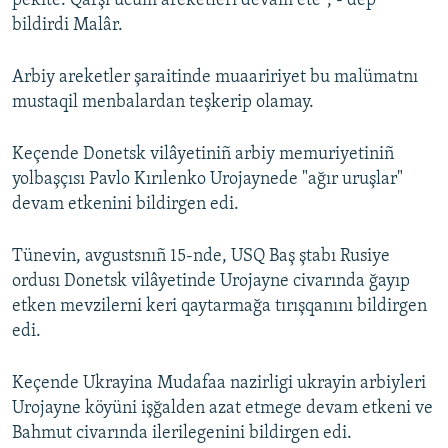
pekite. Qarşı ücüm areketleri devam ete", - dep
bildirdi Malâr.
Русский
Українською
Arbiy areketler şaraitinde muaaririyet bu malümatnı
mustaqil menbalardan teşkerip olamay.
QOŞULIÑIZ!
Keçende Donetsk vilâyetiniñ arbiy memuriyetiniñ
yolbaşçısı Pavlo Kırılenko Urojaynede "ağır uruşlar"
devam etkenini bildirgen edi.
RFE/RS bütün saytları
Tünevin, avgustsnıñ 15-nde, USQ Baş ştabı Rusiye
ordusı Donetsk vilâyetinde Urojayne civarında ğayıp
etken mevzilerni keri qaytarmağa tırışqanını bildirgen
edi.
Keçende Ukrayina Mudafaa nazirligi ukrayin arbiyleri
Urojayne köyüni işğalden azat etmege devam etkeni ve
Bahmut civarında ilerilegenini bildirgen edi.