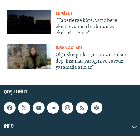
CEMİYET
"Haberlerge köre, yarıq bere
ekenler, amma biz bütünley
ekektriksizmiz"
İNSAN AQLARI
Olğa Skrıpnık: "Qırım azat etilsin
dep, insanlar yarıqsız ve suvsuz
yaşamağa azırlar"
QOŞULIÑIZ!
INFO