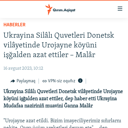
Link
açıqlığı
Esas
HABERLER
mündericege
HABERLER
Ukrayina Silâlı Quvetleri Donetsk
qaytmaq
SİYASET
Baş
vilâyetinde Urojayne köyüni
İQTİSADİYAT
navigatsiyağa
işğalden azat ettiler – Malâr
qaytmaq
CEMİYET
Qıdıruvğa
16 avgust 2023, 10:12
MEDENİYET
qaytmaq
Paylaşmaq
VPN-siz oquñız
İNSAN AQLARI
Ukrayina Silâlı Quvetleri Donetsk vilâyetinde Urojayne
VİDEO
köyüni işğalden azat ettiler, dep haber etti Ukrayina
SÜRET
Mudafaa naziriniñ muavini Ğanna Malâr
BLOGLAR
"Urojayne azat etildi. Bizim imayeciliyerimiz sıñırlarnı
FİKİR