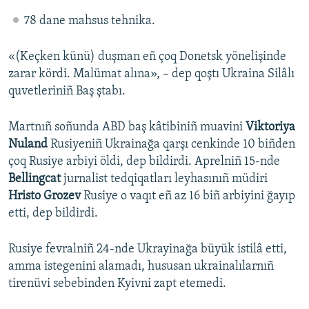
78 dane mahsus tehnika.
«(Keçken künü) duşman eñ çoq Donetsk yönelişinde
zarar kördi. Malümat alına», – dep qoştı Ukraina Silâlı
quvetleriniñ Baş ştabı.
Martnıñ soñunda ABD baş kâtibiniñ muavini
Viktoriya
Nuland
Rusiyeniñ Ukrainağa qarşı cenkinde 10 biñden
çoq Rusiye arbiyi öldi, dep bildirdi. Aprelniñ 15-nde
Bellingcat
jurnalist tedqiqatları leyhasınıñ müdiri
Hristo Grozev
Rusiye o vaqıt eñ az 16 biñ arbiyini ğayıp
etti, dep bildirdi.
Rusiye fevralniñ 24-nde Ukrayinağa büyük istilâ etti,
amma istegenini alamadı, hususan ukrainalılarnıñ
tirenüvi sebebinden Kyivni zapt etemedi.