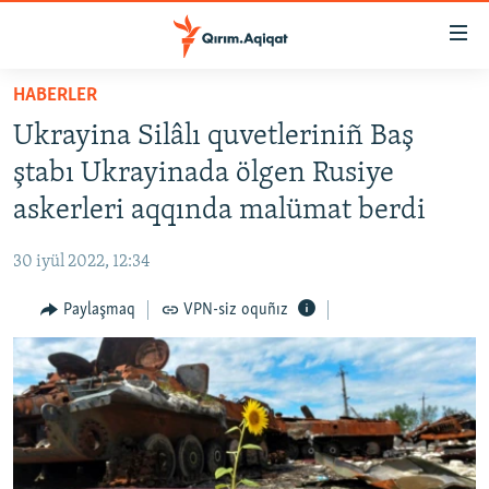
Link
açıqlığı
Esas
HABERLER
mündericege
HABERLER
Ukrayina Silâlı quvetleriniñ Baş
qaytmaq
SİYASET
Baş
ştabı Ukrayinada ölgen Rusiye
İQTİSADİYAT
navigatsiyağa
askerleri aqqında malümat berdi
qaytmaq
CEMİYET
Qıdıruvğa
30 iyül 2022, 12:34
MEDENİYET
qaytmaq
Paylaşmaq
VPN-siz oquñız
İNSAN AQLARI
VİDEO
SÜRET
BLOGLAR
FİKİR