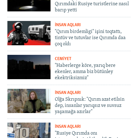
Qırımdaki Rusiye turistlerine nasıl
barıp yetti
İNSAN AQLARI
"Qırım birdemligi" işini toqtattı,
tintüv ve tutuvlar ise Qırımda daa
çoq oldı
CEMİYET
"Haberlerge köre, yarıq bere
ekenler, amma biz bütünley
ekektriksizmiz"
İNSAN AQLARI
Olğa Skrıpnık: "Qırım azat etilsin
dep, insanlar yarıqsız ve suvsuz
yaşamağa azırlar"
İNSAN AQLARI
"Rusiye Qırımda onı