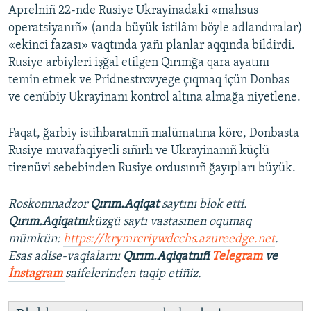
Aprelniñ 22-nde Rusiye Ukrayinadaki «mahsus
operatsiyanıñ» (anda büyük istilânı böyle adlandıralar)
«ekinci fazası» vaqtında yañı planlar aqqında bildirdi.
Rusiye arbiyleri işğal etilgen Qırımğa qara ayatını
temin etmek ve Pridnestrovyege çıqmaq içün Donbas
ve cenübiy Ukrayinanı kontrol altına almağa niyetlene.
Faqat, ğarbiy istihbaratnıñ malümatına köre, Donbasta
Rusiye muvafaqiyetli sıñırlı ve Ukrayinanıñ küçlü
tirenüvi sebebinden Rusiye ordusınıñ ğayıpları büyük.
Roskomnadzor
Qırım.Aqiqat
saytını blok etti.
Qırım.Aqiqatnı
küzgü saytı vastasınen oqumaq
mümkün:
https://krymrcriywdcchs.azureedge.net
.
Esas adise-vaqialarnı
Qırım.Aqiqatnıñ
Telegram
ve
İnstagram
saifelerinden taqip etiñiz.