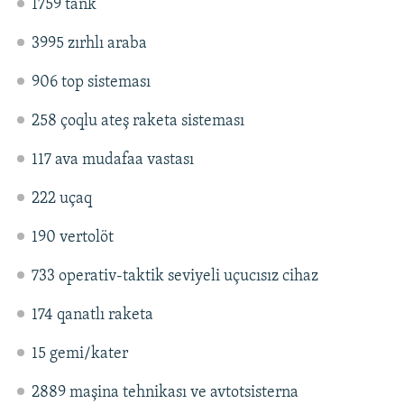
1759 tank
3995 zırhlı araba
906 top sisteması
258 çoqlu ateş raketa sisteması
117 ava mudafaa vastası
222 uçaq
190 vertolöt
733 operativ-taktik seviyeli uçucısız cihaz
174 qanatlı raketa
15 gemi/kater
2889 maşina tehnikası ve avtotsisterna