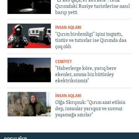
"Er kes qaça, er kes kete": cenk
Qırımdaki Rusiye turistlerine nasıl
barıp yetti
İNSAN AQLARI
"Qırım birdemligi" işini toqtattı,
tintüv ve tutuvlar ise Qırımda daa
çoq oldı
CEMİYET
"Haberlerge köre, yarıq bere
ekenler, amma biz bütünley
ekektriksizmiz"
İNSAN AQLARI
Olğa Skrıpnık: "Qırım azat etilsin
dep, insanlar yarıqsız ve suvsuz
yaşamağa azırlar"