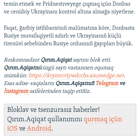
temin etmek ve Pridnestrovyege çıqmaq içün Donbas
ve cenübiy Ukrayinanı kontrol altına almağa niyetlene.
Faqat, ğarbiy istihbaratnıñ malümatına köre, Donbasta
Rusiye muvafaqiyetli sıñırlı ve Ukrayinanıñ küçlü
tirenüvi sebebinden Rusiye ordusınıñ ğayıpları büyük.
Roskomnadzor
Qırım.Aqiqat
saytını blok etti.
Qırım.Aqiqatnı
küzgü saytı vastasınen oqumaq
mümkün:
https://krymrcriywdcchs.azureedge.net
.
Esas adise-vaqialarnı
Qırım.Aqiqatnıñ
Telegram
ve
İnstagram
saifelerinden taqip etiñiz.
Bloklav ve tsenzurasız haberler!
Qırım.Aqiqat qullanımını
qurmaq içün
iOS
ve
Android
.