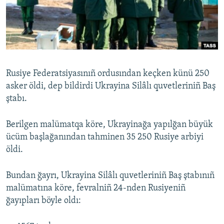
Русский
Українською
QOŞULIÑIZ!
Rusiye Federatsiyasınıñ ordusından keçken künü 250
asker öldi, dep bildirdi Ukrayina Silâlı quvetleriniñ Baş
ştabı.
RFE/RS bütün saytları
Berilgen malümatqa köre, Ukrayinağa yapılğan büyük
ücüm başlağanından tahminen 35 250 Rusiye arbiyi
öldi.
Bundan ğayrı, Ukrayina Silâlı quvetleriniñ Baş ştabınıñ
malümatına köre, fevralniñ 24-nden Rusiyeniñ
ğayıpları böyle oldı: