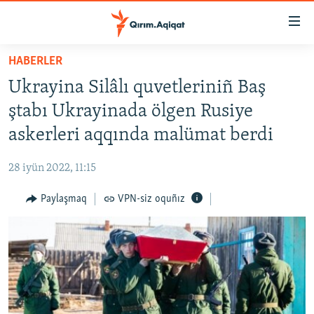
Link
açıqlığı
Esas
HABERLER
mündericege
HABERLER
Ukrayina Silâlı quvetleriniñ Baş
qaytmaq
SİYASET
Baş
ştabı Ukrayinada ölgen Rusiye
İQTİSADİYAT
navigatsiyağa
askerleri aqqında malümat berdi
qaytmaq
CEMİYET
Qıdıruvğa
28 iyün 2022, 11:15
MEDENİYET
qaytmaq
Paylaşmaq
VPN-siz oquñız
İNSAN AQLARI
VİDEO
SÜRET
BLOGLAR
FİKİR