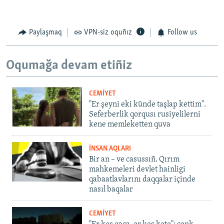
Paylaşmaq
VPN-siz oquñız
Follow us
Oqumağa devam etiñiz
CEMİYET
"Er şeyni eki künde taşlap kettim".
Seferberlik qorqusı rusiyelilerni
kene memleketten quva
İNSAN AQLARI
Bir an – ve casussıñ. Qırım
mahkemeleri devlet hainligi
qabaatlavlarını daqqalar içinde
nasıl baqalar
CEMİYET