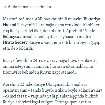
61 dane mahsus tehnika.
Martnıñ soñunda ABD baş kâtibiniñ muavini
Viktoriya
Nuland
Rusiyeniñ Ukrainağa qarşı cenkinde 10 biñden
çoq Rusiye arbiyi öldi, dep bildirdi. Aprelniñ 15-nde
Bellingcat
jurnalist tedqiqatları leyhasınıñ müdiri
Hristo Grozev
Rusiye o vaqıt eñ az 16 biñ arbiyini ğayıp
etti, dep bildirdi.
Rusiye fevralniñ 24-nde Ukrayinağa büyük istilâ etti,
amma istegenini alamadı, hususan ukrainalılarnıñ
tirenüvi sebebinden Kyivni zapt etemedi.
Aprelniñ 22-nde Rusiye Ukrayinadaki «mahsus
operatsiyanıñ» (anda büyük istilânı böyle adlandıralar)
«ekinci fazası» vaqtında yañı planlar aqqında bildirdi.
Rusiye arbiyleri işğal etilgen Qırımğa qara ayatını