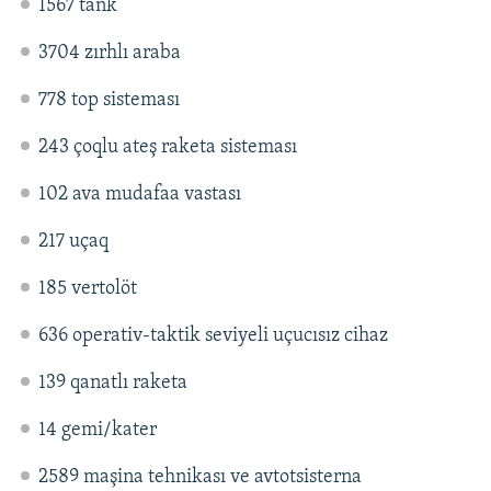
1567 tank
3704 zırhlı araba
778 top sisteması
243 çoqlu ateş raketa sisteması
102 ava mudafaa vastası
217 uçaq
185 vertolöt
636 operativ-taktik seviyeli uçucısız cihaz
139 qanatlı raketa
14 gemi/kater
2589 maşina tehnikası ve avtotsisterna