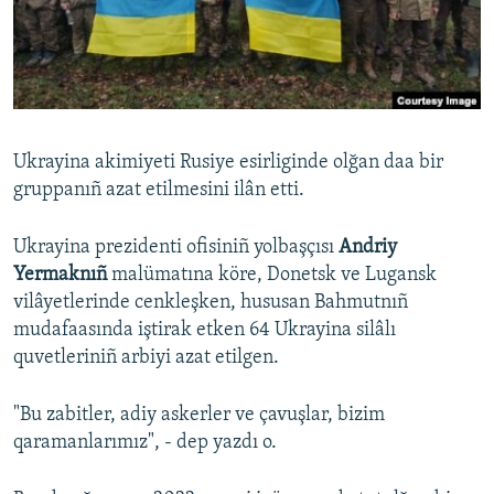
Русский
Українською
QOŞULIÑIZ!
Ukrayina akimiyeti Rusiye esirliginde olğan daa bir
gruppanıñ azat etilmesini ilân etti.
RFE/RS bütün saytları
Ukrayina prezidenti ofisiniñ yolbaşçısı
Andriy
Yermaknıñ
malümatına köre, Donetsk ve Lugansk
vilâyetlerinde cenkleşken, hususan Bahmutnıñ
mudafaasında iştirak etken 64 Ukrayina silâlı
quvetleriniñ arbiyi azat etilgen.
"Bu zabitler, adiy askerler ve çavuşlar, bizim
qaramanlarımız", - dep yazdı o.