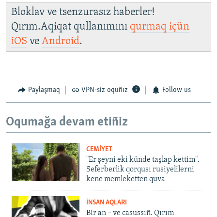
Bloklav ve tsenzurasız haberler!
Qırım.Aqiqat qullanımını
qurmaq içün
iOS
ve
Android
.
Paylaşmaq
VPN-siz oquñız
Follow us
Oqumağa devam etiñiz
CEMİYET
"Er şeyni eki künde taşlap kettim".
Seferberlik qorqusı rusiyelilerni
kene memleketten quva
İNSAN AQLARI
Bir an – ve casussıñ. Qırım