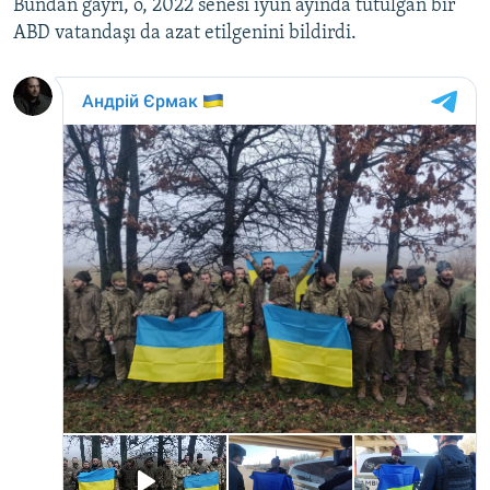
Bundan ğayrı, o, 2022 senesi iyün ayında tutulğan bir
ABD vatandaşı da azat etilgenini bildirdi.