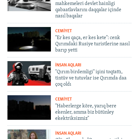
mahkemeleri devlet hainligi
qabaatlavlarını daqqalar içinde
nasıl baqalar
CEMİYET
"Er kes qaça, er kes kete": cenk
Qırımdaki Rusiye turistlerine nasıl
barıp yetti
İNSAN AQLARI
"Qırım birdemligi" işini toqtattı,
tintüv ve tutuvlar ise Qırımda daa
çoq oldı
CEMİYET
"Haberlerge köre, yarıq bere
ekenler, amma biz bütünley
ekektriksizmiz"
İNSAN AQLARI