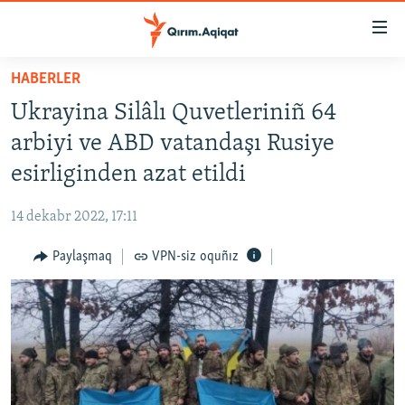
Link
açıqlığı
Esas
HABERLER
mündericege
HABERLER
Ukrayina Silâlı Quvetleriniñ 64
qaytmaq
SİYASET
Baş
arbiyi ve ABD vatandaşı Rusiye
İQTİSADİYAT
navigatsiyağa
esirliginden azat etildi
qaytmaq
CEMİYET
Qıdıruvğa
14 dekabr 2022, 17:11
MEDENİYET
qaytmaq
Paylaşmaq
VPN-siz oquñız
İNSAN AQLARI
VİDEO
SÜRET
BLOGLAR
FİKİR