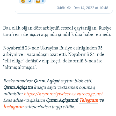
Daa elâk olğan dört arbiyniñ cesedi qaytarılğan. Rusiye
tarafı esir deñişüvi aqqında şimdilik daa haber etmedi.
Noyabrniñ 23-nde Ukrayina Rusiye esirliginden 35
arbiyni ve 1 vatandaşnı azat etti. Noyabrniñ 24-nde
"elli ellige" deñişüv olıp keçti, dekabrniñ 6-nda ise
"altmış altmışqa".
Roskomnadzor
Qırım.Aqiqat
saytını blok etti.
Qırım.Aqiqatnı
küzgü saytı vastasınen oqumaq
mümkün:
https://krymrcriywdcchs.azureedge.net
.
Esas adise-vaqialarnı
Qırım.Aqiqatnıñ
Telegram
ve
İnstagram
saifelerinden taqip etiñiz.