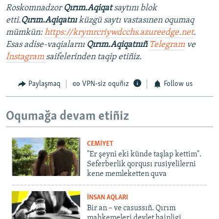
Roskomnadzor
Qırım.Aqiqat
saytını blok
etti.
Qırım.Aqiqatnı
küzgü saytı vastasınen oqumaq
mümkün:
https://krymrcriywdcchs.azureedge.net
.
Esas adise-vaqialarnı
Qırım.Aqiqatnıñ
Telegram
ve
İnstagram
saifelerinden taqip etiñiz.
Paylaşmaq
VPN-siz oquñız
Follow us
Oqumağa devam etiñiz
CEMİYET
"Er şeyni eki künde taşlap kettim".
Seferberlik qorqusı rusiyelilerni
kene memleketten quva
İNSAN AQLARI
Bir an – ve casussıñ. Qırım
mahkemeleri devlet hainligi