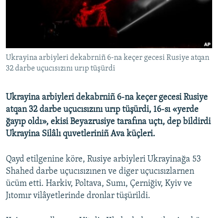
Русский
Українською
Ukrayina arbiyleri dekabrniñ 6-na keçer gecesi Rusiye atqan
QOŞULIÑIZ!
32 darbe uçucısızını urıp tüşürdi
Ukrayina arbiyleri dekabrniñ 6-na keçer gecesi Rusiye
RFE/RS bütün saytları
atqan 32 darbe uçucısızını urıp tüşürdi, 16-sı «yerde
ğayıp oldı», ekisi Beyazrusiye tarafına uçtı, dep bildirdi
Ukrayina Silâlı quvetleriniñ Ava küçleri.
Qayd etilgenine köre, Rusiye arbiyleri Ukrayinağa 53
Shahed darbe uçucısızınen ve diger uçucısızlarnen
ücüm etti. Harkiv, Poltava, Sumı, Çerniğiv, Kyiv ve
Jıtomır vilâyetlerinde dronlar tüşürildi.