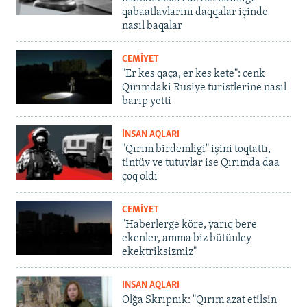
qabaatlavlarını daqqalar içinde
nasıl baqalar
CEMİYET
"Er kes qaça, er kes kete": cenk
Qırımdaki Rusiye turistlerine nasıl
barıp yetti
İNSAN AQLARI
"Qırım birdemligi" işini toqtattı,
tintüv ve tutuvlar ise Qırımda daa
çoq oldı
CEMİYET
"Haberlerge köre, yarıq bere
ekenler, amma biz bütünley
ekektriksizmiz"
İNSAN AQLARI
Olğa Skrıpnık: "Qırım azat etilsin