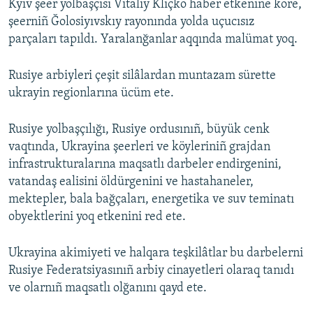
Kyiv şeer yolbaşçısı Vitaliy Klıçko haber etkenine köre,
şeerniñ Ğolosiyıvskıy rayonında yolda uçucısız
parçaları tapıldı. Yaralanğanlar aqqında malümat yoq.
Rusiye arbiyleri çeşit silâlardan muntazam sürette
ukrayin regionlarına ücüm ete.
Rusiye yolbaşçılığı, Rusiye ordusınıñ, büyük cenk
vaqtında, Ukrayina şeerleri ve köyleriniñ grajdan
infrastrukturalarına maqsatlı darbeler endirgenini,
vatandaş ealisini öldürgenini ve hastahaneler,
mektepler, bala bağçaları, energetika ve suv teminatı
obyektlerini yoq etkenini red ete.
Ukrayina akimiyeti ve halqara teşkilâtlar bu darbelerni
Rusiye Federatsiyasınıñ arbiy cinayetleri olaraq tanıdı
ve olarnıñ maqsatlı olğanını qayd ete.