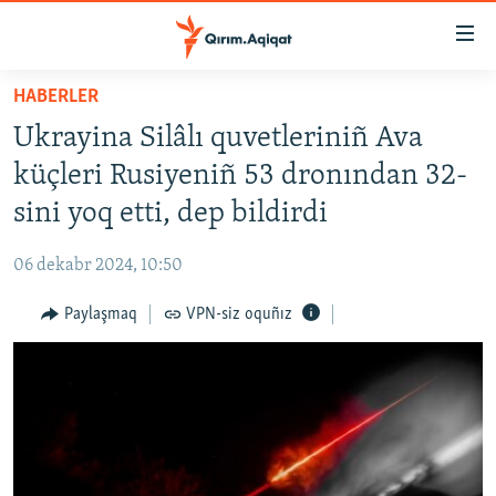
Link
açıqlığı
Esas
HABERLER
mündericege
HABERLER
Ukrayina Silâlı quvetleriniñ Ava
qaytmaq
SİYASET
Baş
küçleri Rusiyeniñ 53 dronından 32-
İQTİSADİYAT
navigatsiyağa
sini yoq etti, dep bildirdi
qaytmaq
CEMİYET
Qıdıruvğa
06 dekabr 2024, 10:50
MEDENİYET
qaytmaq
Paylaşmaq
VPN-siz oquñız
İNSAN AQLARI
VİDEO
SÜRET
BLOGLAR
FİKİR