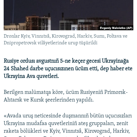
Русский
Українською
Dronlar Kyiv, Vinnıtsâ, Kirovograd, Harkiv, Sumı, Poltava ve
QOŞULIÑIZ!
Dnipropetrovsk vilâyetlerinde urup tüşürildi
Rusiye ordusı avgustnıñ 5-ne keçer gecesi Ukrayinağa
RFE/RS bütün saytları
24 Shahed darbe uçucısızınen ücüm etti, dep haber ete
Ukrayina Ava quvetleri.
Berilgen malümatqa köre, ücüm Rusiyeniñ Primorsk-
Ahtarsk ve Kursk şeerlerinden yapıldı.
«Avada uruş neticesinde duşmannıñ bütün uçucısızları
Ukrayina mudafaa quvetleriniñ ateş gruppaları, zenit
raketa bölükleri ve Kyiv, Vinnıtsâ, Kirovograd, Harkiv,