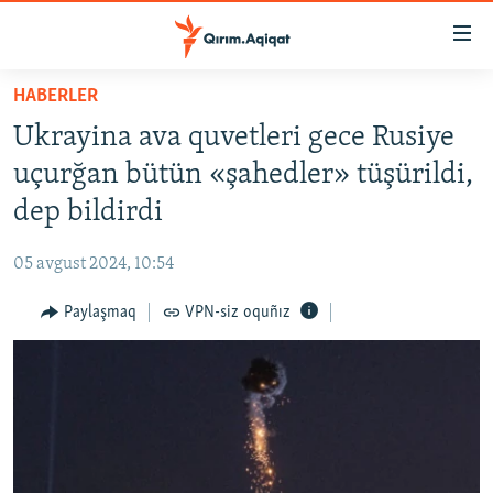
Link
açıqlığı
Esas
HABERLER
mündericege
HABERLER
Ukrayina ava quvetleri gece Rusiye
qaytmaq
SİYASET
Baş
uçurğan bütün «şahedler» tüşürildi,
İQTİSADİYAT
navigatsiyağa
dep bildirdi
qaytmaq
CEMİYET
Qıdıruvğa
05 avgust 2024, 10:54
MEDENİYET
qaytmaq
Paylaşmaq
VPN-siz oquñız
İNSAN AQLARI
VİDEO
SÜRET
BLOGLAR
FİKİR