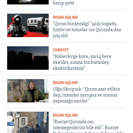
barıp yetti
İNSAN AQLARI
"Qırım birdemligi" işini toqtattı,
tintüv ve tutuvlar ise Qırımda daa
çoq oldı
CEMİYET
"Haberlerge köre, yarıq bere
ekenler, amma biz bütünley
ekektriksizmiz"
İNSAN AQLARI
Olğa Skrıpnık: "Qırım azat etilsin
dep, insanlar yarıqsız ve suvsuz
yaşamağa azırlar"
İNSAN AQLARI
"Rusiye Qırımda onı
istemegenlerini bile edi". Rusiye