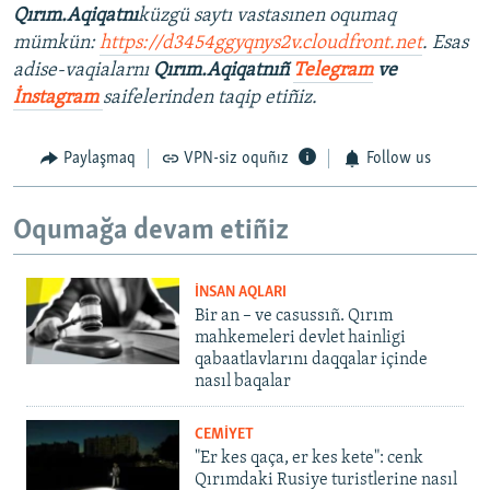
Qırım.Aqiqatnı
küzgü saytı vastasınen oqumaq
mümkün:
https://d3454ggyqnys2v.cloudfront.net
. Esas
adise-vaqialarnı
Qırım.Aqiqatnıñ
Telegram
ve
İnstagram
saifelerinden taqip etiñiz.
Paylaşmaq
VPN-siz oquñız
Follow us
Oqumağa devam etiñiz
İNSAN AQLARI
Bir an – ve casussıñ. Qırım
mahkemeleri devlet hainligi
qabaatlavlarını daqqalar içinde
nasıl baqalar
CEMİYET
"Er kes qaça, er kes kete": cenk
Qırımdaki Rusiye turistlerine nasıl