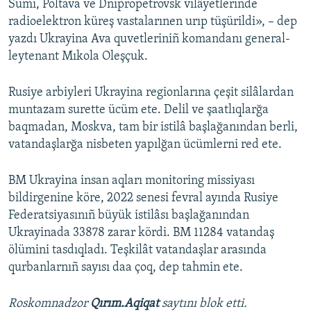
Sumı, Poltava ve Dnipropetrovsk vilâyetlerinde
radioelektron küreş vastalarınen urıp tüşürildi», – dep
yazdı Ukrayina Ava quvetleriniñ komandanı general-
leytenant Mıkola Oleşçuk.
Rusiye arbiyleri Ukrayina regionlarına çeşit silâlardan
muntazam surette ücüm ete. Delil ve şaatlıqlarğa
baqmadan, Moskva, tam bir istilâ başlağanından berli,
vatandaşlarğa nisbeten yapılğan ücümlerni red ete.
BM Ukrayina insan aqları monitoring missiyası
bildirgenine köre, 2022 senesi fevral ayında Rusiye
Federatsiyasınıñ büyük istilâsı başlağanından
Ukrayinada 33878 zarar kördi. BM 11284 vatandaş
ölümini tasdıqladı. Teşkilât vatandaşlar arasında
qurbanlarnıñ sayısı daa çoq, dep tahmin ete.
Roskomnadzor
Qırım.Aqiqat
saytını blok etti.