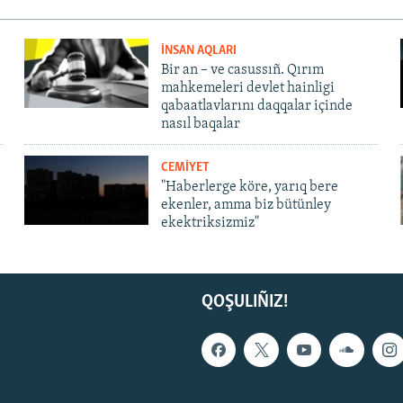
İNSAN AQLARI
Bir an – ve casussıñ. Qırım
mahkemeleri devlet hainligi
qabaatlavlarını daqqalar içinde
nasıl baqalar
CEMİYET
"Haberlerge köre, yarıq bere
ekenler, amma biz bütünley
ekektriksizmiz"
QOŞULIÑIZ!