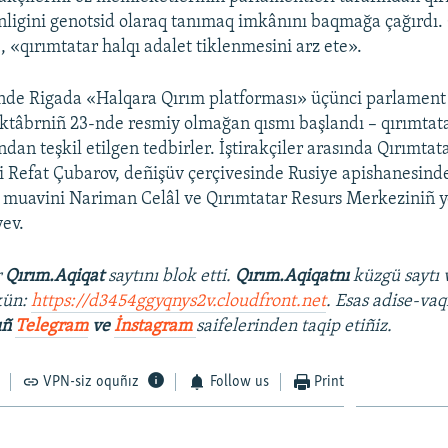
nligini genotsid olaraq tanımaq imkânını baqmağa çağırdı.
, «qırımtatar halqı adalet tiklenmesini arz ete».
nde Rigada «Halqara Qırım platforması» üçünci parlament
 Oktâbrniñ 23-nde resmiy olmağan qısmı başlandı – qırımtat
ından teşkil etilgen tedbirler. İştirakçiler arasında Qırımtat
si Refat Çubarov, deñişüv çerçivesinde Rusiye apishanesinde
ñ muavini Nariman Celâl ve Qırımtatar Resurs Merkeziniñ y
ev.
r
Qırım.Aqiqat
saytını blok etti.
Qırım.Aqiqatnı
küzgü saytı 
kün:
https://d3454ggyqnys2v.cloudfront.net
. Esas adise-vaq
ıñ
Telegram
ve
İnstagram
saifelerinden taqip etiñiz.
VPN-siz oquñız
Follow us
Print