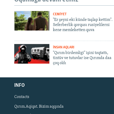
CEMİYET
"Er şeyni eki künde taşlap kettim".
Seferberlik qorqusı rusiyelilerni
kene memleketten quva
İNSAN AQLARI
"Qırım birdemligi" işini toqtattı,
tintüv ve tutuvlar ise Qırımda daa
çoq oldı
Русский
INFO
Українською
Contacts
QOŞULIÑIZ!
Qırım.Aqiqat. Bizim aqqında