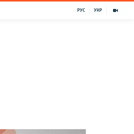
РУС
УКР