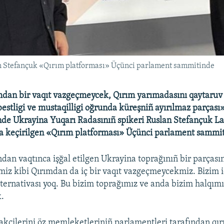
n Stefançuk «Qırım platforması» Üçünci parlament sammitinde
dan bir vaqıt vazgeçmeycek, Qırım yarımadasını qaytaruv 
estligi ve mustaqilligi oğrunda küreşniñ ayırılmaz parçası»
de Ukrayina Yuqarı Radasınıñ spikeri Ruslan Stefançuk La
a keçirilgen «Qırım platforması» Üçünci parlament sammiti
ından vaqtınca işğal etilgen Ukrayina toprağınıñ bir parças
z kibi Qırımdan da iç bir vaqıt vazgeçmeycekmiz. Bizim 
lternativası yoq. Bu bizim toprağımız ve anda bizim halqımı
k.
rakçilerini öz memleketleriniñ parlamentleri tarafından qı