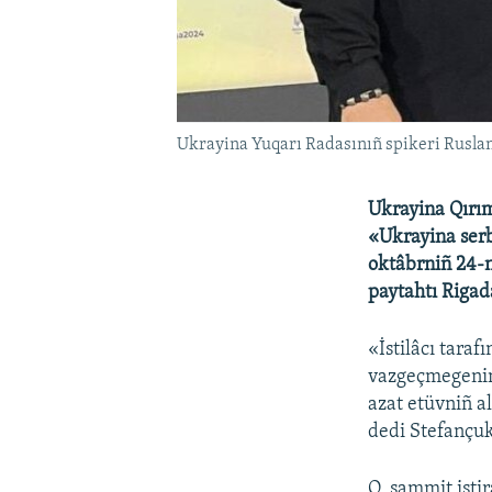
Ukrayina Yuqarı Radasınıñ spikeri Rusla
Ukrayina Qırım
«Ukrayina serb
oktâbrniñ 24-n
paytahtı Rigad
«İstilâcı taraf
vazgeçmegenimi
azat etüvniñ a
dedi Stefançu
O, sammit işti