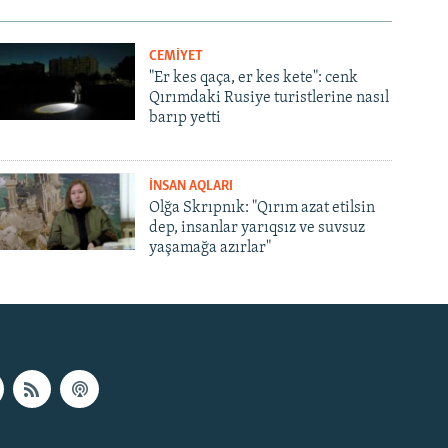
CEMİYET
"Er kes qaça, er kes kete": cenk
Qırımdaki Rusiye turistlerine nasıl
barıp yetti
İNSAN AQLARI
Olğa Skrıpnık: "Qırım azat etilsin
dep, insanlar yarıqsız ve suvsuz
yaşamağa azırlar"