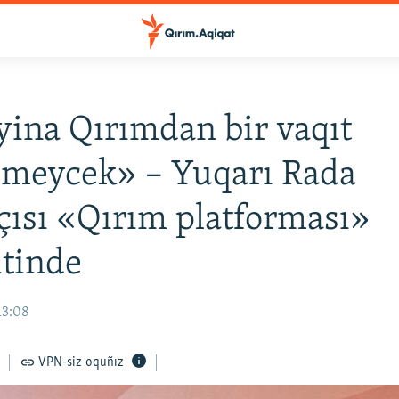
ina Qırımdan bir vaqıt
çmeycek» – Yuqarı Rada
çısı «Qırım platforması»
tinde
13:08
VPN-siz oquñız