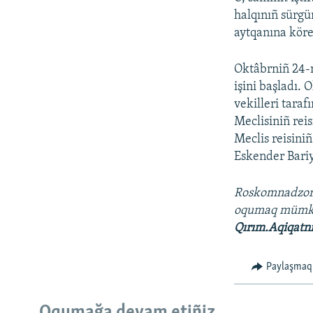
halqınıñ sürgü
aytqanına köre
Oktâbrniñ 24-
işini başladı.
vekilleri taraf
Meclisiniñ rei
Meclis reisini
Eskender Bariy
Roskomnadzo
oqumaq müm
Qırım.Aqiqatn
Paylaşmaq
Oqumağa devam etiñiz