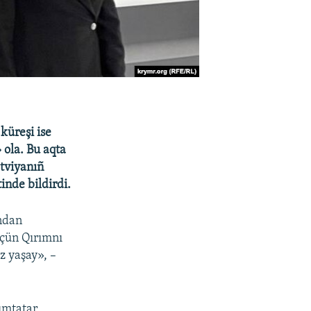
küreşi ise
 ola. Bu aqta
tviyanıñ
nde bildirdi.
ından
içün Qırımnı
z yaşay», –
rımtatar