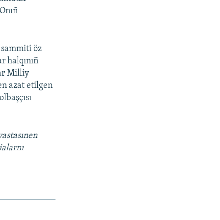
 Onıñ
 sammiti öz
ar halqınıñ
ar Milliy
n azat etilgen
olbaşçısı
vastasınen
ialarnı